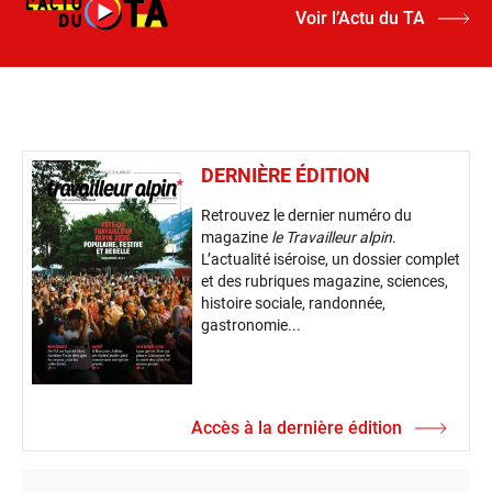
Voir l’Actu du TA
DERNIÈRE ÉDITION
Retrouvez le dernier numéro du
magazine
le Travailleur alpin
.
L’actualité iséroise, un dossier complet
et des rubriques magazine, sciences,
histoire sociale, randonnée,
gastronomie...
Accès à la dernière édition