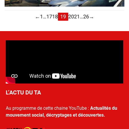
←
1
…
17
18
19
20
21
…
26
→
L’ACTU DU TA
Au programme de cette chaine YouTube :
Actualités du
mouvement social, décryptages et découvertes.