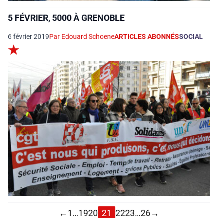
5 FÉVRIER, 5000 À GRENOBLE
6 février 2019
Par Edouard Schoene
ARTICLES ABONNÉS
SOCIAL
←
1
…
19
20
21
22
23
…
26
→