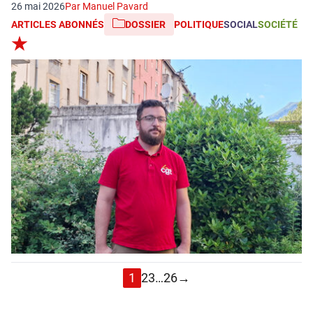
26 mai 2026
Par Manuel Pavard
ARTICLES ABONNÉS
DOSSIER
POLITIQUE
SOCIAL
SOCIÉTÉ
1
2
3
…
26
→