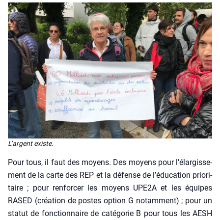
L’argent existe.
Pour tous, il faut des moyens. Des moyens pour l’é­lar­gis­se­
ment de la carte des REP et la défense de l’éducation prio­ri­
taire ; pour ren­for­cer les moyens UPE2A et les équipes
RASED (créa­tion de postes option G notam­ment) ; pour un
sta­tut de fonc­tion­naire de caté­go­rie B pour tous les AESH