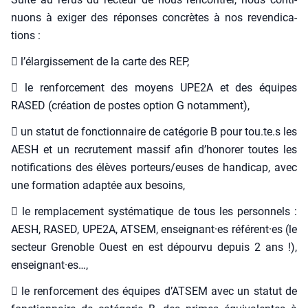
nuons à exi­ger des réponses concrètes à nos reven­di­ca­
tions :
 l’é­lar­gis­se­ment de la carte des REP,
 le ren­for­ce­ment des moyens UPE2A et des équipes
RASED (créa­tion de postes option G notam­ment),
 un sta­tut de fonc­tion­naire de caté­go­rie B pour tou.te.s les
AESH et un recru­te­ment mas­sif afin d’honorer toutes les
noti­fi­ca­tions des élèves porteurs/euses de han­di­cap, avec
une for­ma­tion adap­tée aux besoins,
 le rem­pla­ce­ment sys­té­ma­tique de tous les per­son­nels :
AESH, RASED, UPE2A, ATSEM, enseignant·es référent·es (le
sec­teur Gre­noble Ouest en est dépour­vu depuis 2 ans !),
enseignant·es…,
 le ren­for­ce­ment des équipes d’ATSEM avec un sta­tut de