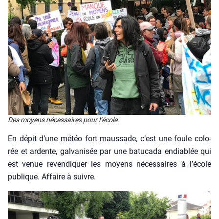
Des moyens néces­saires pour l’é­cole.
En dépit d’une météo fort maus­sade, c’est une foule colo­
rée et ardente, gal­va­ni­sée par une batu­ca­da endia­blée qui
est venue reven­di­quer les moyens néces­saires à l’école
publique. Affaire à suivre.