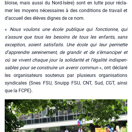
bloise, mais aus­si du Nord-Isère) sont en lutte pour récla­
mer les moyens néces­saires à des condi­tions de tra­vail et
d’ac­cueil des élèves dignes de ce nom.
«
Nous vou­lons une école publique qui fonc­tionne, qui
s’assure que tous les besoins de tous les enfants, sans
excep­tion, soient satis­faits. Une école qui leur per­mette
d’apprendre serei­ne­ment, de gran­dir et de s’émanciper et
où se vivent chaque jour la soli­da­ri­té et l’égalité indis­pen­
sables pour se construire un ave­nir com­mun
», ont décla­ré
les orga­ni­sa­teurs sou­te­nus par plu­sieurs orga­ni­sa­tions
syn­di­cales (Snes FSU, Snuipp FSU, CNT, Sud, CGT, ain­si
que la FCPE).