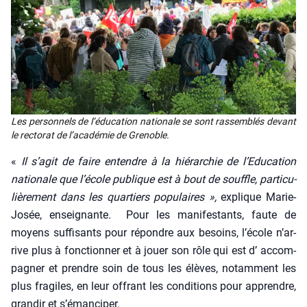
Les per­son­nels de l’é­du­ca­tion natio­nale se sont ras­sem­blés devant
le rec­to­rat de l’a­ca­dé­mie de Gre­noble.
«
Il s’a­git de faire entendre à la hié­rar­chie de l’E­du­ca­tion
natio­nale que l’é­cole publique est à bout de souffle, par­ti­cu­
liè­re­ment dans les quar­tiers popu­laires »,
explique Marie-
Josée, ensei­gnante. Pour les mani­fes­tants, faute de
moyens suf­fi­sants pour répondre aux besoins, l’é­cole n’ar­
rive plus à fonc­tion­ner et à jouer son rôle qui est d’ accom­
pa­gner et prendre soin de tous les élèves, notam­ment les
plus fra­giles, en leur offrant les condi­tions pour apprendre,
gran­dir et s’é­man­ci­per.