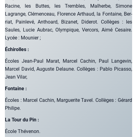
Racine, les Buttes, les Trembles, Mal­herbe, Simone
Lagrange, Clé­men­ceau, Flo­rence Arthaud, la Fon­taine, Ber­
riat, Pain­le­vé, Anthoard, Biza­net, Dide­rot. Col­lèges : les
Saules, Lucie Aubrac, Olym­pique, Ver­cors, Aimé Cesaire.
Lycée : Mou­nier ;
Échi­rolles :
Écoles Jean-Paul Marat, Mar­cel Cachin, Paul Lan­ge­vin,
Mar­cel David, Auguste Delaune. Col­lèges : Pablo Picas­so,
Jean Vilar,
Fon­taine :
Écoles : Mar­cel Cachin, Mar­gue­rite Tavel. Col­lèges : Gérard
Phi­lipe.
La Tour du Pin :
École Thé­ve­non.