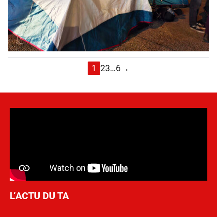
1
2
3
…
6
→
L’ACTU DU TA