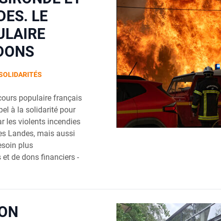
DES. LE
ULAIRE
DONS
SOLIDARITÉS
cours populaire français
pel à la solidarité pour
r les violents incendies
les Landes, mais aussi
esoin plus
 et de dons financiers -
ION