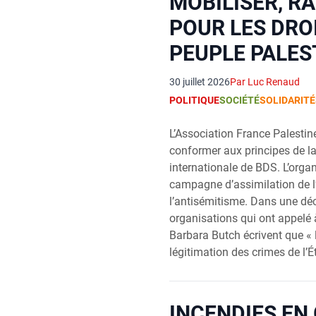
MOBILISER, R
POUR LES DRO
PEUPLE PALES
30 juillet 2026
Par Luc Renaud
POLITIQUE
SOCIÉTÉ
SOLIDARITÉ
L’Association France Palestine
conformer aux principes de 
internationale de BDS. L’orga
campagne d’assimilation de l
l’antisémitisme. Dans une déc
organisations qui ont appelé 
Barbara Butch écrivent que « 
légitimation des crimes de l’Ét
INCENDIES EN