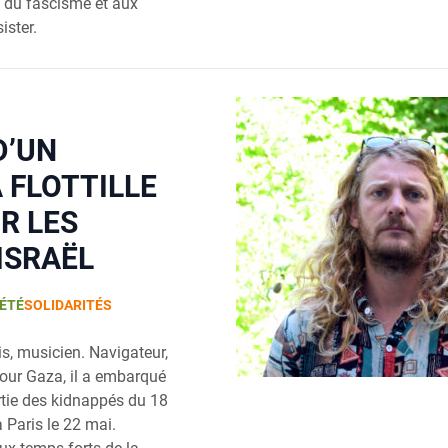
n du fascisme et aux
ister.
D’UN
 FLOTTILLE
R LES
ISRAËL
ÉTÉ
SOLIDARITÉS
s, musicien. Navigateur,
pour Gaza, il a embarqué
artie des kidnappés du 18
 Paris le 22 mai.