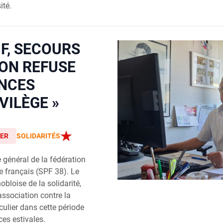
ité.
F, SECOURS
 ON REFUSE
ANCES
VILÈGE »
IER
SOLIDARITÉS
e général de la fédération
e français (SPF 38). Le
nobloise de la solidarité,
association contre la
iculier dans cette période
es estivales.