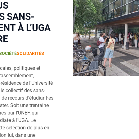
US
ES SANS-
NT À L’UGA
RE
SOCIÉTÉ
SOLIDARITÉS
ales, politiques et
 rassemblement,
présidence de l'Université
le collectif des sans-
 de recours d'étudiant·es
ter. Soit une trentaine
s par l'UNEF, qui
diate à l'UGA. Le
te sélection de plus en
lon lui, dans une