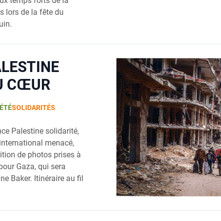
ux temps forts de la
s lors de la fête du
uin.
ALESTINE
U CŒUR
ÉTÉ
SOLIDARITÉS
ce Palestine solidarité,
t international menacé,
tion de photos prises à
 pour Gaza, qui sera
e Baker. Itinéraire au fil