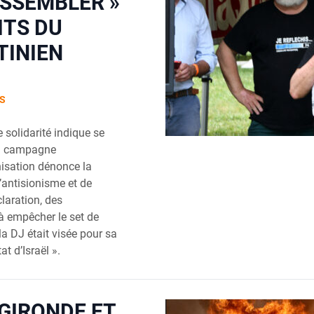
ASSEMBLER »
ITS DU
TINIEN
S
 solidarité indique se
la campagne
nisation dénonce la
’antisionisme et de
laration, des
à empêcher le set de
la DJ était visée pour sa
at d’Israël ».
 GIRONDE ET