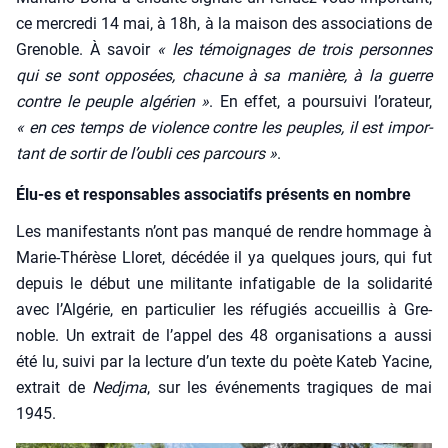
ce mer­cre­di 14 mai, à 18h, à la mai­son des asso­cia­tions de
Gre­noble. À savoir
« les témoi­gnages de trois per­sonnes
qui se sont oppo­sées, cha­cune à sa manière, à la guerre
contre le peuple algé­rien »
. En effet, a pour­sui­vi l’o­ra­teur,
« en ces temps de vio­lence contre les peuples, il est impor­
tant de sor­tir de l’oubli ces par­cours »
.
Élu-es et responsables associatifs présents en nombre
Les mani­fes­tants n’ont pas man­qué de rendre hom­mage à
Marie-Thé­rèse Llo­ret, décé­dée il ya quelques jours, qui fut
depuis le début une mili­tante infa­ti­gable de la soli­da­ri­té
avec l’Algérie, en par­ti­cu­lier les réfu­giés accueillis à Gre­
noble. Un extrait de l’appel des 48 orga­ni­sa­tions a aus­si
été lu, sui­vi par la lec­ture d’un texte du poète Kateb Yacine,
extrait de
Ned­j­ma
, sur les évé­ne­ments tra­giques de mai
1945.