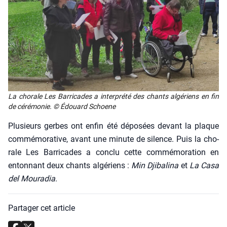
La cho­rale Les Bar­ri­cades a inter­pré­té des chants algé­riens en fin
de céré­mo­nie. © Édouard Schoene
Plu­sieurs gerbes ont enfin été dépo­sées devant la plaque
com­mé­mo­ra­tive, avant une minute de silence. Puis la cho­
rale Les Bar­ri­cades a conclu cette com­mé­mo­ra­tion en
enton­nant deux chants algé­riens :
Min Dji­ba­li­na
et
La Casa
del Mou­ra­dia
.
Partager cet article