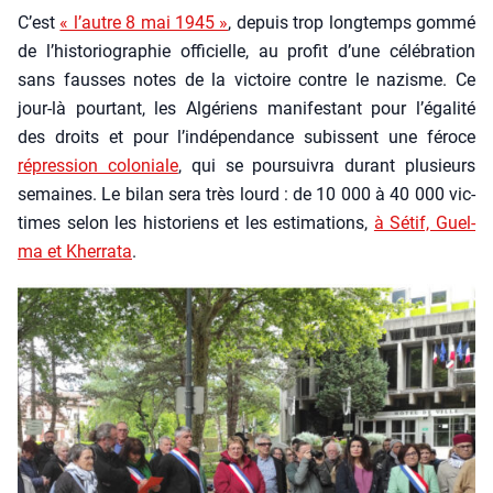
C’est
« l’autre 8 mai 1945 »
, depuis trop long­temps gom­mé
de l’his­to­rio­gra­phie offi­cielle, au pro­fit d’une célé­bra­tion
sans fausses notes de la vic­toire contre le nazisme. Ce
jour-là pour­tant, les Algé­riens mani­fes­tant pour l’é­ga­li­té
des droits et pour l’in­dé­pen­dance subissent une féroce
répres­sion colo­niale
, qui se pour­sui­vra durant plu­sieurs
semaines. Le bilan sera très lourd : de 10 000 à 40 000 vic­
times selon les his­to­riens et les esti­ma­tions,
à Sétif, Guel­
ma et Kher­ra­ta
.