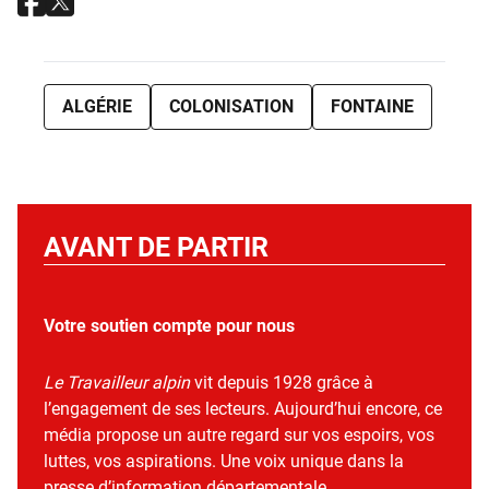
ALGÉRIE
COLONISATION
FONTAINE
AVANT DE PARTIR
Votre soutien compte pour nous
Le Travailleur alpin
vit depuis 1928 grâce à
l’engagement de ses lecteurs. Aujourd’hui encore, ce
média propose un autre regard sur vos espoirs, vos
luttes, vos aspirations. Une voix unique dans la
presse d’information départementale.