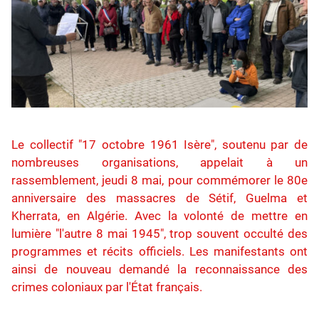
Le collectif "17 octobre 1961 Isère", soutenu par de
nombreuses organisations, appelait à un
rassemblement, jeudi 8 mai, pour commémorer le 80e
anniversaire des massacres de Sétif, Guelma et
Kherrata, en Algérie. Avec la volonté de mettre en
lumière "l'autre 8 mai 1945", trop souvent occulté des
programmes et récits officiels. Les manifestants ont
ainsi de nouveau demandé la reconnaissance des
crimes coloniaux par l'État français.