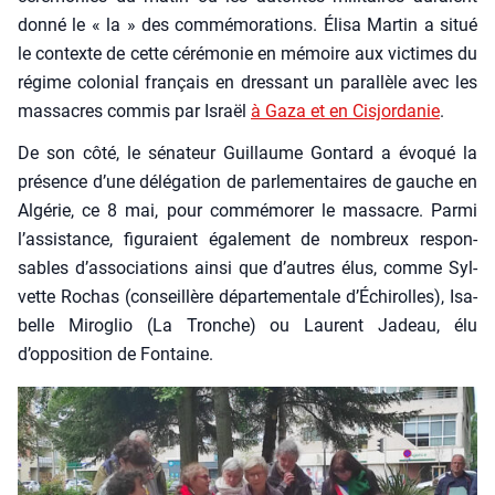
don­né le « la » des com­mé­mo­ra­tions. Éli­sa Mar­tin a situé
le contexte de cette céré­mo­nie en mémoire aux vic­times du
régime colo­nial fran­çais en dres­sant un paral­lèle avec les
mas­sacres com­mis par Israël
à Gaza et en Cis­jor­da­nie
.
De son côté, le séna­teur Guillaume Gon­tard a évo­qué la
pré­sence d’une délé­ga­tion de par­le­men­taires de gauche en
Algé­rie, ce 8 mai, pour com­mé­mo­rer le mas­sacre. Par­mi
l’assistance, figu­raient éga­le­ment de nom­breux res­pon­
sables d’associations ain­si que d’autres élus, comme Syl­
vette Rochas (conseillère dépar­te­men­tale d’Échirolles), Isa­
belle Miro­glio (La Tronche) ou Laurent Jadeau, élu
d’opposition de Fon­taine.