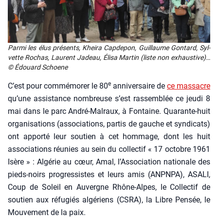
Par­mi les élus pré­sents, Khei­ra Cap­de­pon, Guillaume Gon­tard, Syl­
vette Rochas, Laurent Jadeau, Éli­sa Mar­tin (liste non exhaus­tive)…
© Édouard Schoene
e
C’est pour com­mé­mo­rer le 80
anni­ver­saire de
ce mas­sacre
qu’une assis­tance nom­breuse s’est ras­sem­blée ce jeu­di 8
mai dans le parc André-Mal­raux, à Fon­taine. Qua­rante-huit
orga­ni­sa­tions (asso­cia­tions, par­tis de gauche et syn­di­cats)
ont appor­té leur sou­tien à cet hom­mage, dont les huit
asso­cia­tions réunies au sein du col­lec­tif « 17 octobre 1961
Isère » : Algé­rie au cœur, Amal, l’Association natio­nale des
pieds-noirs pro­gres­sistes et leurs amis (ANPNPA), ASALI,
Coup de Soleil en Auvergne Rhône-Alpes, le Col­lec­tif de
sou­tien aux réfu­giés algé­riens (CSRA), la Libre Pen­sée, le
Mou­ve­ment de la paix.