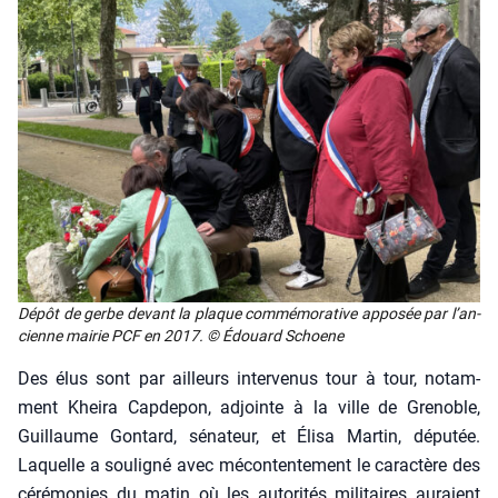
Dépôt de gerbe devant la plaque com­mé­mo­ra­tive appo­sée par l’an­
cienne mai­rie PCF en 2017. © Édouard Schoene
Des élus sont par ailleurs inter­ve­nus tour à tour, notam­
ment Khei­ra Cap­de­pon, adjointe à la ville de Gre­noble,
Guillaume Gon­tard, séna­teur, et Éli­sa Mar­tin, dépu­tée.
Laquelle a sou­li­gné avec mécon­ten­te­ment le carac­tère des
céré­mo­nies du matin où les auto­ri­tés mili­taires auraient