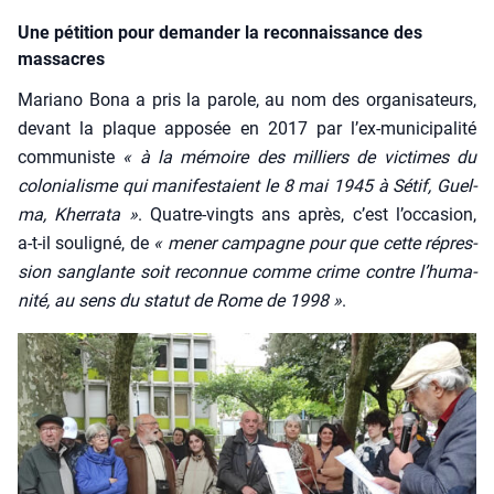
Une pétition pour demander la reconnaissance des
massacres
Maria­no Bona a pris la parole, au nom des orga­ni­sa­teurs,
devant la plaque appo­sée en 2017 par l’ex-muni­ci­pa­li­té
com­mu­niste
« à la mémoire des mil­liers de vic­times du
colo­nia­lisme qui mani­fes­taient le 8 mai 1945 à Sétif, Guel­
ma, Kher­ra­ta »
. Quatre-vingts ans après, c’est l’oc­ca­sion,
a‑t-il sou­li­gné, de
« mener cam­pagne pour que cette répres­
sion san­glante soit recon­nue comme crime contre l’hu­ma­
ni­té, au sens du sta­tut de Rome de 1998 »
.