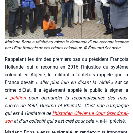
Maria­no Bona a réité­ré au micro la demande d’une recon­nais­sance
par l’É­tat fran­çais de ces crimes colo­niaux. © Édouard Schoene
Rap­pe­lant les timides pre­miers pas du pré­sident Fran­çois
Hol­lande, qui a recon­nu en 2016 l’in­jus­tice du sys­tème
colo­nial en Algé­rie, le mili­tant a tou­te­fois rap­pe­lé que la
France devait
« aller plus loin en disant la véri­té »
sur ce
crime d’É­tat. ll a éga­le­ment appe­lé le public à signer la
«
péti­tion
pour deman­der la recon­nais­sance des mas­
sacres de Sétif, Guel­ma et Kher­ra­ta. C’est une cam­pagne
qui est à l’initiative de
l’historien Oli­vier Le Cour Grand­mai­
son
et d’un col­lec­tif qui s’est créé pour cela »
, a‑t-il pré­ci­sé.
Maria­no Bona a ensuite signa­lé un ren­dez-vous impor­tant,