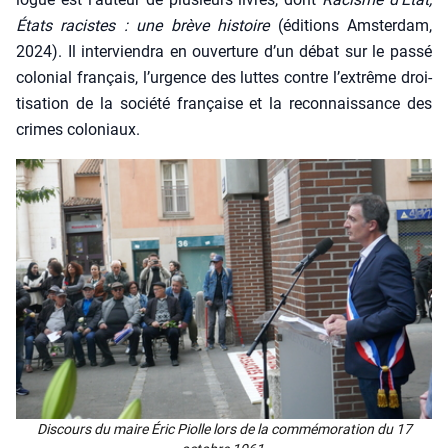
États racistes : une brève his­toire
(édi­tions Amster­dam,
2024). Il inter­vien­dra en ouver­ture d’un débat sur le pas­sé
colo­nial fran­çais, l’urgence des luttes contre l’extrême droi­
ti­sa­tion de la socié­té fran­çaise et la recon­nais­sance des
crimes colo­niaux.
Dis­cours du maire Éric Piolle lors de la com­mé­mo­ra­tion du 17