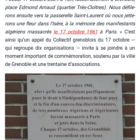
place Edmond Arnaud (quar­tier Très-Cloîtres). Nous défi­le­
rons ensuite vers la pas­se­relle Saint-Laurent où nous jet­te­
rons une fleur dans l’Isère, à la mémoire des mani­fes­tants
algé­riens mas­sa­crés
le 17 octobre 1961
à Paris.
» C’est
ain­si qu’un appel du Col­lec­tif gre­no­blois du 17 octobre —
qui regroupe dix orga­ni­sa­tions — invite à se joindre à un
moment impor­tant de com­mé­mo­ra­tion, sou­te­nu par la ville
de Gre­noble et une tren­taine d’associations.