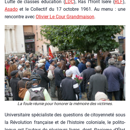
Lutte de classes édu­ca­tion (
LDC
), Ras l’front Isère (
RLF
),
Asa­do
et le Col­lec­tif du 17 octobre 1961. Au menu : une
ren­contre avec
Oli­vier Le Cour Grand­mai­son
.
La foule réunie pour hono­rer la mémoire des vic­times.
Uni­ver­si­taire spé­cia­liste des ques­tions de citoyen­ne­té sous
la Révo­lu­tion fran­çaise et de l’histoire colo­niale, le poli­to­
logue est l’auteur de plu­sieurs livres, dont
Racisme d’État,