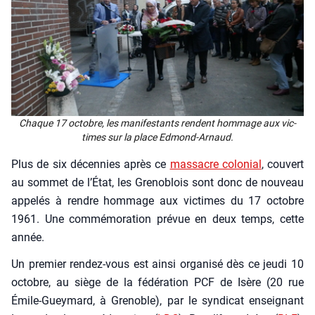
Chaque 17 octobre, les mani­fes­tants rendent hom­mage aux vic­
times sur la place Edmond-Arnaud.
Plus de six décen­nies après ce
mas­sacre colo­nial
, cou­vert
au som­met de l’État, les Gre­no­blois sont donc de nou­veau
appe­lés à rendre hom­mage aux vic­times du 17 octobre
1961. Une com­mé­mo­ra­tion pré­vue en deux temps, cette
année.
Un pre­mier ren­dez-vous est ain­si orga­ni­sé dès ce jeu­di 10
octobre, au siège de la fédé­ra­tion PCF de Isère (20 rue
Émile-Guey­mard, à Gre­noble), par le syn­di­cat ensei­gnant