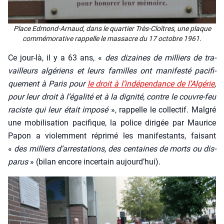
Place Edmond-Arnaud, dans le quar­tier Très-Cloîtres, une plaque
com­mé­mo­ra­tive rap­pelle le mas­sacre du 17 octobre 1961.
Ce jour-là, il y a 63 ans, «
des dizaines de mil­liers de tra­
vailleurs algé­riens et leurs familles ont mani­fes­té paci­fi­
que­ment à Paris pour
le droit à l’indépendance de l’Al­gé­rie
,
pour leur droit à l’égalité et à la digni­té, contre le couvre-feu
raciste qui leur était impo­sé
», rap­pelle le col­lec­tif. Mal­gré
une mobi­li­sa­tion paci­fique, la police diri­gée par Mau­rice
Papon a vio­lem­ment répri­mé les mani­fes­tants, fai­sant
«
des mil­liers d’arrestations, des cen­taines de morts ou dis­
pa­rus
» (bilan encore incer­tain aujourd’hui).