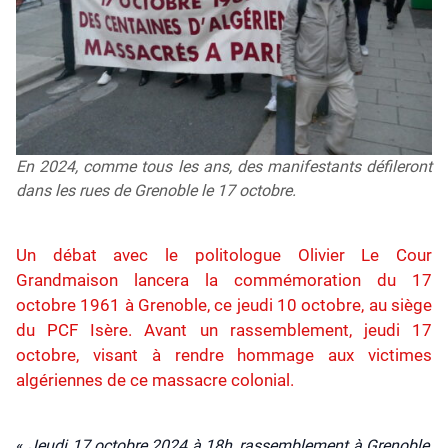
En 2024, comme tous les ans, des manifestants défileront
dans les rues de Grenoble le 17 octobre.
Un débat avec le politologue Olivier Le Cour
Grandmaison lancera la commémoration du 17
octobre 1961 à Grenoble, ce jeudi 10 octobre, au siège
du PCF Isère. Avant un rassemblement, jeudi 17
octobre, visant à rendre hommage aux victimes
algériennes de ce massacre colonial.
«
Jeu­di 17 octobre 2024 à 18h, ras­sem­ble­ment à Gre­noble,