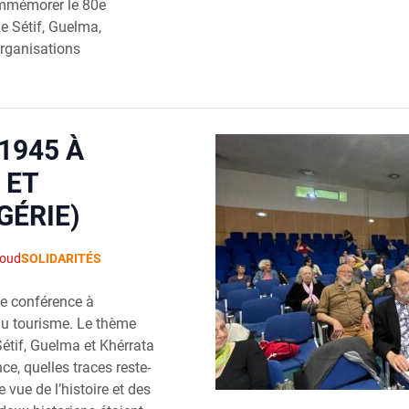
ommémorer le 80e
e Sétif, Guelma,
organisations
 1945 À
 ET
GÉRIE)
éoud
SOLIDARITÉS
ne conférence à
du tourisme. Le thème
 Sétif, Guelma et Khérrata
nce, quelles traces reste-
 vue de l’histoire et des