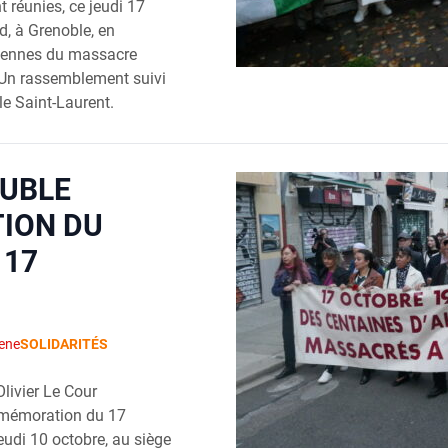
 réunies, ce jeudi 17
, à Grenoble, en
iennes du massacre
 Un rassemblement suivi
le Saint-Laurent.
OUBLE
ION DU
 17
1
ene
SOLIDARITÉS
livier Le Cour
mémoration du 17
eudi 10 octobre, au siège