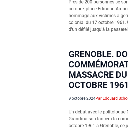
Près de 200 personnes se sont
octobre, place Edmond-Arnaud
hommage aux victimes algér
colonial du 17 octobre 1961.
d'un défilé jusqu'à la passerel
GRENOBLE. D
COMMÉMORAT
MASSACRE DU
OCTOBRE 196
9 octobre 2024
Par Edouard Scho
Un débat avec le politologue O
Grandmaison lancera la com
octobre 1961 à Grenoble, ce j