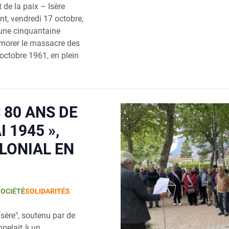
de la paix – Isère
t, vendredi 17 octobre,
'une cinquantaine
morer le massacre des
 octobre 1961, en plein
 80 ANS DE
I 1945 »,
LONIAL EN
SOCIÉTÉ
SOLIDARITÉS
Isère", soutenu par de
pelait à un