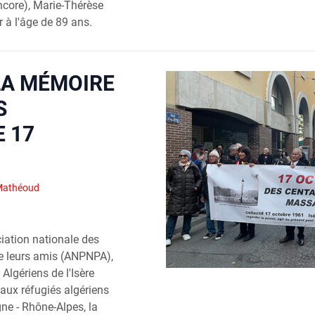
encore), Marie-Thérèse
r à l'âge de 89 ans.
LA MÉMOIRE
S
 17
1
Mathéoud
ciation nationale des
de leurs amis (ANPNPA),
 Algériens de l'Isère
 aux réfugiés algériens
ne - Rhône-Alpes, la