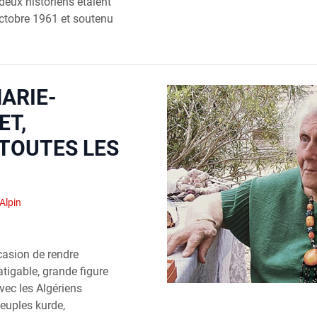
eux historiens étaient
 octobre 1961 et soutenu
ARIE-
ET,
 TOUTES LES
 Alpin
casion de rendre
tigable, grande figure
avec les Algériens
peuples kurde,