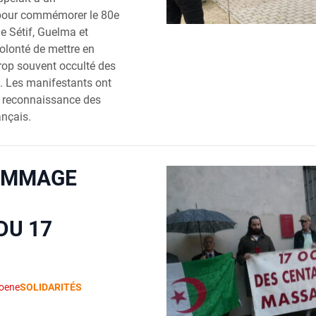
 pour commémorer le 80e
e Sétif, Guelma et
volonté de mettre en
trop souvent occulté des
s. Les manifestants ont
 reconnaissance des
ançais.
OMMAGE
DU 17
1
oene
SOLIDARITÉS