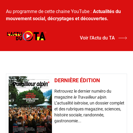
Au programme de cette chaine YouTube :
Actualités du
mouvement social, décryptages et découvertes.
Voir l’Actu du TA
DERNIÈRE ÉDITION
Retrouvez le dernier numéro du
magazine
le Travailleur alpin
.
L’actualité iséroise, un dossier complet
et des rubriques magazine, sciences,
histoire sociale, randonnée,
gastronomie...