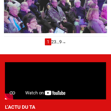
1
2
3
…
9
→
L’ACTU DU TA