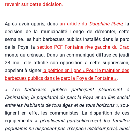
revenir sur cette décision.
Après avoir appris, dans
un article du
Dau­phi­né libé­ré
, la
déci­sion de la muni­ci­pa­li­té Lon­go de démon­ter, cette
semaine, les huit bar­be­cues publics ins­tal­lés dans le parc
de la Poya, la
sec­tion PCF Fon­taine rive gauche du Drac
monte au cré­neau. Dans un com­mu­ni­qué dif­fu­sé ce jeu­di
28 mai, elle affiche son oppo­si­tion à cette sup­pres­sion,
appe­lant à signer
la péti­tion en ligne « Pour le main­tien des
bar­be­cues publics dans le parc la Poya de Fon­taine »
.
« Les bar­be­cues publics par­ti­cipent plei­ne­ment à
l’animation, la popu­la­ri­té du parc la Poya et au lien social
entre les habi­tants de tous âges et de tous hori­zons »
, sou­
lignent en effet les com­mu­nistes. La dis­pa­ri­tion de ces
équi­pe­ments
« péna­li­se­rait par­ti­cu­liè­re­ment les familles
popu­laires ne dis­po­sant pas d’espace exté­rieur pri­vé, ain­si