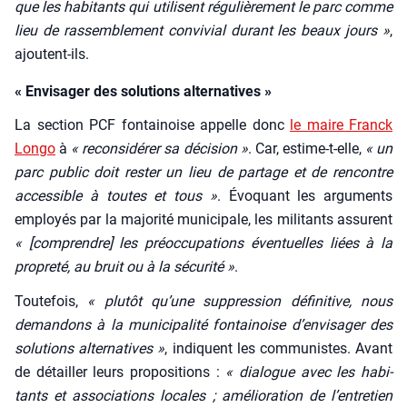
que les habi­tants qui uti­lisent régu­liè­re­ment le parc comme
lieu de ras­sem­ble­ment convi­vial durant les beaux jours »
,
ajoutent-ils.
« Envisager des solutions alternatives »
La sec­tion PCF fon­tai­noise appelle donc
le maire Franck
Lon­go
à
« recon­si­dé­rer sa déci­sion »
. Car, estime-t-elle,
« un
parc public doit res­ter un lieu de par­tage et de ren­contre
acces­sible à toutes et tous »
. Évo­quant les argu­ments
employés par la majo­ri­té muni­ci­pale, les mili­tants assurent
« [com­prendre] les pré­oc­cu­pa­tions éven­tuelles liées à la
pro­pre­té, au bruit ou à la sécu­ri­té »
.
Tou­te­fois,
« plu­tôt qu’une sup­pres­sion défi­ni­tive, nous
deman­dons à la muni­ci­pa­li­té fon­tai­noise d’envisager des
solu­tions alter­na­tives »
, indiquent les com­mu­nistes. Avant
de détailler leurs pro­po­si­tions :
« dia­logue avec les habi­
tants et asso­cia­tions locales ; amé­lio­ra­tion de l’entretien