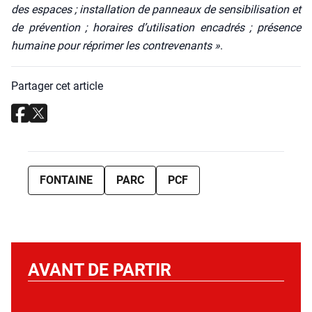
des espaces ; ins­tal­la­tion de pan­neaux de sen­si­bi­li­sa­tion et
de pré­ven­tion ; horaires d’utilisation enca­drés ; pré­sence
humaine pour répri­mer les contre­ve­nants »
.
Partager cet article
FONTAINE
PARC
PCF
AVANT DE PARTIR