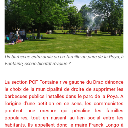
Un barbecue entre amis ou en famille au parc de la Poya, à
Fontaine, scène bientôt révolue ?
La section PCF Fontaine rive gauche du Drac dénonce
le choix de la municipalité de droite de supprimer les
barbecues publics installés dans le parc de la Poya. À
l'origine d'une pétition en ce sens, les communistes
pointent une mesure qui pénalise les familles
populaires, tout en nuisant au lien social entre les
habitants. Ils appellent donc le maire Franck Longo à