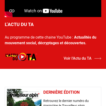
L’ACTU DU TA
Au programme de cette chaine YouTube :
Actualités du
mouvement social, décryptages et découvertes.
Voir l’Actu du TA
DERNIÈRE ÉDITION
Retrouvez le dernier numéro du
magazine
le Travailleur alpin
.