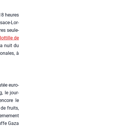
 18 heures
Alsace-Lor­
res seule­
lot­tille de
la nuit du
o­nales, à
­tée euro­
, le jour­
encore le
de fruits,
er­ne­ment
touffe Gaza