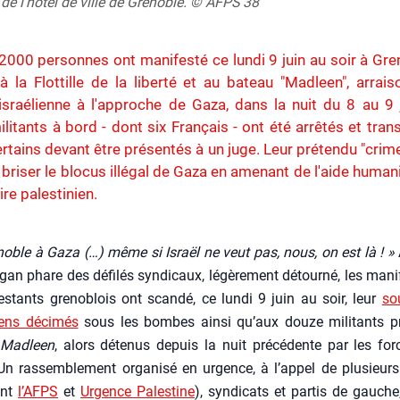
 de l'hôtel de ville de Grenoble. © AFPS 38
2000 personnes ont manifesté ce lundi 9 juin au soir à Gre
à la Flottille de la liberté et au bateau "Madleen", arrai
israélienne à l'approche de Gaza, dans la nuit du 8 au 9 
litants à bord - dont six Français - ont été arrêtés et tran
certains devant être présentés à un juge. Leur prétendu "crime
 briser le blocus illégal de Gaza en amenant de l'aide humani
oire palestinien.
noble à Gaza (…) même si Israël ne veut pas, nous, on est là ! »
­gan phare des défi­lés syn­di­caux, légè­re­ment détour­né, les mani­
es­tants gre­no­blois ont scan­dé, ce lun­di 9 juin au soir, leur
so
niens déci­més
sous les bombes ain­si qu’aux douze mili­tants pr
Mad­leen
, alors déte­nus depuis la nuit pré­cé­dente par les for
Un ras­sem­ble­ment orga­ni­sé en urgence, à l’ap­pel de plu­sieurs
ont
l’AFPS
et
Urgence Pales­tine
), syn­di­cats et par­tis de gauche