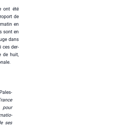
n
ont été
ro­port de
i matin en
ts sont en
 juge dans
i ces der­
 de huit,
­nale.
Pales­
France
t pour
na­tio­
 de ses