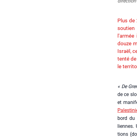
direction
Plus de 
soutien 
l'armée 
douze mi
Israël, 
tenté de
le territ
« De Gre­
de ce slo
et mani­f
Pales­ti­
bord du
liennes. 
tions (d