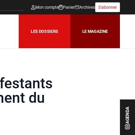
Mon compte
Panier
Archives
S'abonner
LES DOSSIERS
LE MAGAZINE
ifestants
ment du
AGENDA