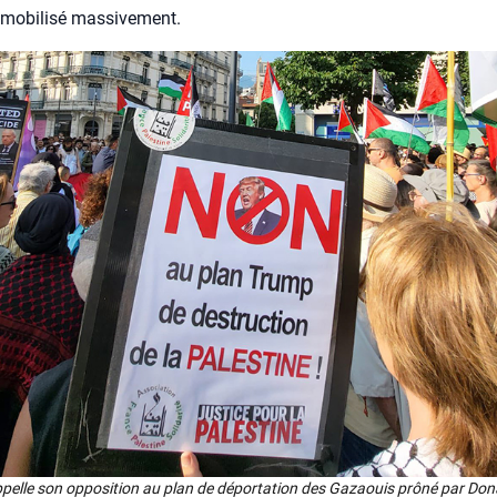
mobi­li­sé mas­si­ve­ment.
­pelle son oppo­si­tion au plan de dépor­ta­tion des Gazaouis prô­né par Do