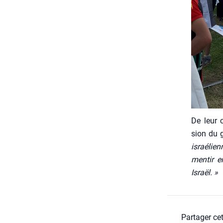
De leur c
sion du g
israé­lien
men­tir e
Israël. »
Partager cet