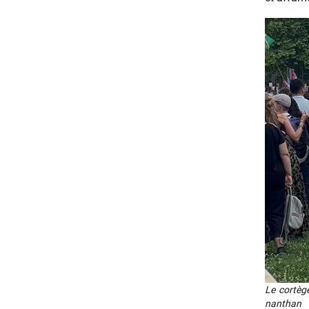
Le cor­tèg
nan­than