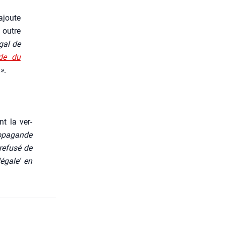
ajoute
 outre
­gal de
ide du
 »
.
nt la ver­
o­pa­gande
refu­sé de
­gale’ en