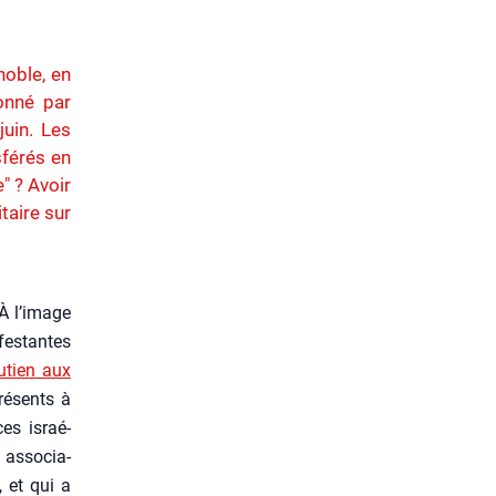
noble, en
sonné par
juin. Les
sférés en
" ? Avoir
taire sur
À l’i­mage
fes­tantes
u­tien aux
é­sents à
ces israé­
 asso­cia­
, et qui a