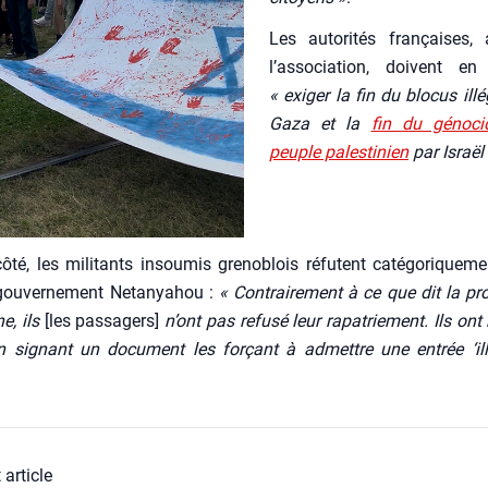
Les auto­ri­tés fran­çaises, 
l’as­so­cia­tion, doivent en
« exi­ger la fin du blo­cus illé
Gaza et la
fin du géno­c
peuple pales­ti­nien
par Israël
ôté, les mili­tants insou­mis gre­no­blois réfutent caté­go­ri­que­me
ou­ver­ne­ment Neta­nya­hou :
« Contrai­re­ment à ce que dit la pr
ne, ils
[les pas­sa­gers]
n’ont pas refu­sé leur rapa­trie­ment. Ils ont 
n signant un docu­ment les for­çant à admettre une entrée ‘illé
 article