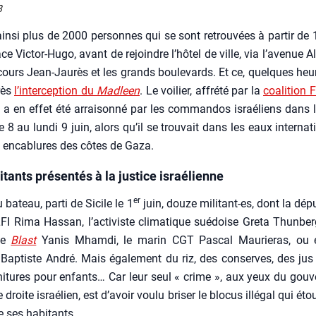
8
in­si plus de 2000 per­sonnes qui se sont retrou­vées à par­tir de
ce Vic­tor-Hugo, avant de rejoindre l’hô­tel de ville, via l’a­ve­nue 
 cours Jean-Jau­rès et les grands bou­le­vards. Et ce, quelques heu
rès
l’in­ter­cep­tion du
Mad­leen
. Le voi­lier, affré­té par la
coa­li­tion F
, a en effet été arrai­son­né par les com­man­dos israé­liens dans 
8 au lun­di 9 juin, alors qu’il se trou­vait dans les eaux inter­na­ti
 enca­blures des côtes de Gaza.
itants présentés à la justice israélienne
er
 bateau, par­ti de Sicile le 1
juin, douze mili­tant-es, dont la dépu
I Rima Has­san, l’activiste cli­ma­tique sué­doise Gre­ta Thun­berg
 de
Blast
Yanis Mham­di, le marin CGT Pas­cal Mau­rie­ras, ou 
Bap­tiste André. Mais éga­le­ment du riz, des conserves, des jus 
ni­tures pour enfants… Car leur seul « crime », aux yeux du gou­v
 droite israé­lien, est d’a­voir vou­lu bri­ser le blo­cus illé­gal qui é
 ses habi­tants.