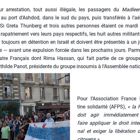
r arres­ta­tion, tout aus­si illé­gale, les pas­sa­gers du
Mad­lee
au port d’Ashdod, dans le sud du pays, puis trans­fé­rés à l’aé­
 Si Gre­ta Thun­berg et trois autres per­sonnes étaient ce mar­d
rapa­trie­ment vers leurs pays res­pec­tifs, les huit autres mili­tan
tou­jours en déten­tion en Israël et doivent être pré­sen­tés à un
ée — avant une expul­sion for­cée dans les pro­chains jours. Par­m
atre Fran­çais dont Rima Has­san, qui fait par­tie de ce groupe
hilde Panot, pré­si­dente du groupe insou­mis à l’As­sem­blée natio
Pour l’As­so­cia­tion France 
tine soli­da­ri­té (AFPS),
« la 
doit agir immé­dia­te­men
faire appli­quer le droit inter­
nal et exi­ger la libé­ra­tion
citoyens »
.