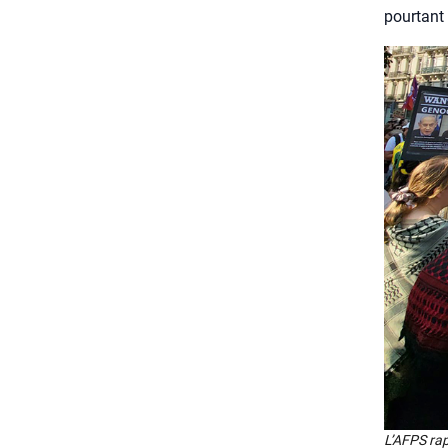
pour­tant 
L’AFPS rap