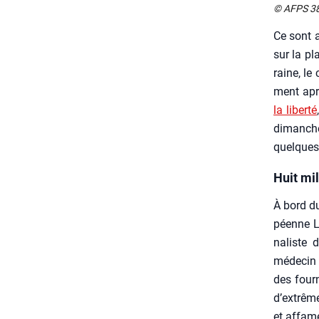
© AFPS 3
Ce sont a
sur la pla
raine, le
ment ap
la liber­té
dimanche 
quelques
Huit mil
À bord du
péenne LF
na­liste
méde­cin 
des four­
d’ex­trême
et affame