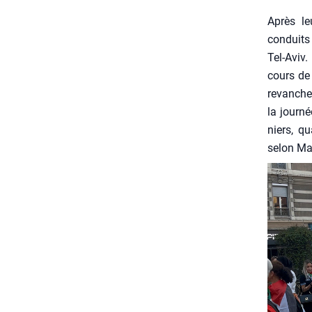
Après leu
conduits 
Tel-Aviv.
cours de 
revanche 
la jour­n
niers, qu
selon Mat