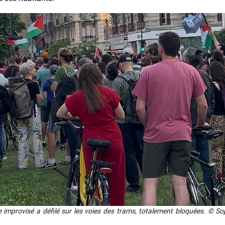
e impro­vi­sé a défi­lé sur les voies des trams, tota­le­ment blo­quées. © S