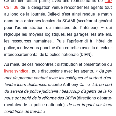
Ce der­nier fai­sait par­tie, avec des repré­sen­tants de
l’UD
CGT 38
, de la délé­ga­tion venue ren­con­trer les agents tout
au long de la jour­née. Celle-ci s’est ain­si ren­due le matin
dans trois antennes locales du SGAMI (secré­ta­riat géné­ral
pour l’administration du minis­tère de l’In­té­rieur) — qui
regroupe les moyens logis­tiques, les garages, les ate­liers,
les res­sources humaines… Puis l’a­près-midi à l’hô­tel de
police, ren­dez-vous ponc­tué d’un entre­tien avec la direc­teur
inter­dé­par­te­men­tal de la police natio­nale (DIPN).
Au menu de ces ren­contres : dis­tri­bu­tion et pré­sen­ta­tion du
livret syn­di­cal
, puis dis­cus­sions avec les agents.
« Ça per­
met de prendre contact avec les col­lègues et sur­tout d’en­
tendre leurs doléances
, raconte Antho­ny Caillé.
Là, on sort
du ser­vice de police judi­ciaire : beau­coup d’a­gents de la PJ
nous ont par­lé de la réforme des DDPN
(direc­tions dépar­te­
men­tales de la police natio­nale)
, de son impact sur leurs
condi­tions de tra­vail. »