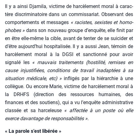
Il y a ain­si Dja­mi­la, vic­time de har­cè­le­ment moral à carac­
tère dis­cri­mi­na­toire dans un com­mis­sa­riat. Obser­vant des
com­por­te­ments et mes­sages
« racistes, sexistes et homo­
phobes »
dans son nou­veau groupe d’en­quête, elle finit par
en être elle-même la cible, avant de ten­ter de se sui­ci­der et
d’être aujourd’­hui hos­pi­ta­li­sée. Il y a aus­si Jean, témoin de
har­cè­le­ment moral à la DGSI et sanc­tion­né pour avoir
signa­lé les
« mau­vais trai­te­ments (hos­ti­li­té, remises en
cause injus­ti­fiées, condi­tions de tra­vail inadap­tées à sa
situa­tion médi­cale, etc) »
infli­gés par la hié­rar­chie à une
col­lègue. Ou encore Marie, vic­time de har­cè­le­ment moral à
la DRHFS (direc­tion des res­sources humaines, des
finances et des sou­tiens), qui a vu l’en­quête admi­nis­tra­tive
clas­sée et sa har­ce­leuse
« affec­tée à un poste où elle
exerce davan­tage de res­pon­sa­bi­li­tés »
.
« La parole s’est libérée »