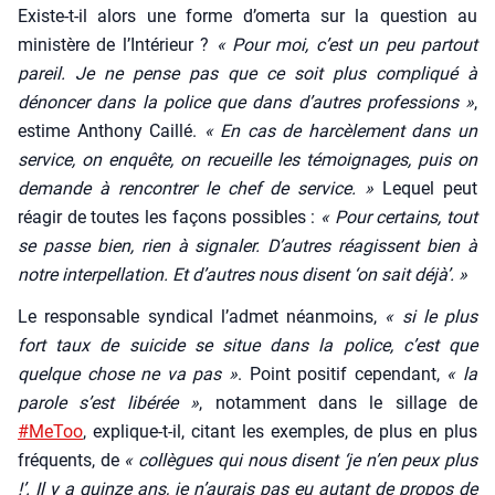
Existe-t-il alors une forme d’o­mer­ta sur la ques­tion au
minis­tère de l’In­té­rieur ?
« Pour moi, c’est un peu par­tout
pareil. Je ne pense pas que ce soit plus com­pli­qué à
dénon­cer dans la police que dans d’autres pro­fes­sions »
,
estime Antho­ny Caillé.
« En cas de har­cè­le­ment dans un
ser­vice, on enquête, on recueille les témoi­gnages, puis on
demande à ren­con­trer le chef de ser­vice. »
Lequel peut
réagir de toutes les façons pos­sibles :
« Pour cer­tains, tout
se passe bien, rien à signa­ler. D’autres réagissent bien à
notre inter­pel­la­tion. Et d’autres nous disent ‘on sait déjà’. »
Le res­pon­sable syn­di­cal l’ad­met néan­moins,
« si le plus
fort taux de sui­cide se situe dans la police, c’est que
quelque chose ne va pas »
. Point posi­tif cepen­dant,
« la
parole s’est libé­rée »
, notam­ment dans le sillage de
#MeToo
, explique-t-il, citant les exemples, de plus en plus
fré­quents, de
« col­lègues qui nous disent ‘je n’en peux plus
!’. Il y a quinze ans, je n’au­rais pas eu autant de pro­pos de