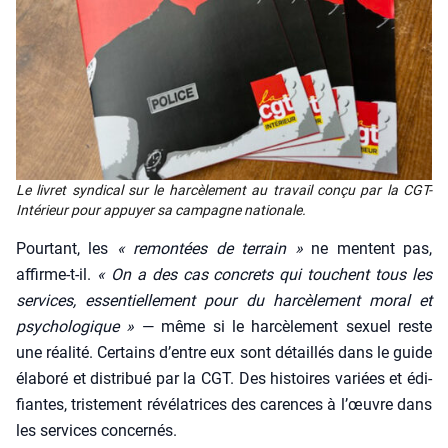
Le livret syn­di­cal sur le har­cè­le­ment au tra­vail conçu par la CGT-
Inté­rieur pour appuyer sa cam­pagne natio­nale.
Pour­tant, les
« remon­tées de ter­rain »
ne mentent pas,
affirme-t-il.
« On a des cas concrets qui touchent tous les
ser­vices, essen­tiel­le­ment pour du har­cè­le­ment moral et
psy­cho­lo­gique »
— même si le har­cè­le­ment sexuel reste
une réa­li­té. Cer­tains d’entre eux sont détaillés dans le guide
éla­bo­ré et dis­tri­bué par la CGT. Des his­toires variées et édi­
fiantes, tris­te­ment révé­la­trices des carences à l’œuvre dans
les ser­vices concer­nés.