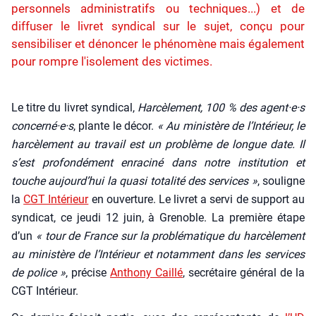
personnels administratifs ou techniques...) et de
diffuser le livret syndical sur le sujet, conçu pour
sensibiliser et dénoncer le phénomène mais également
pour rompre l'isolement des victimes.
Le titre du livret syn­di­cal,
Har­cè­le­ment, 100 % des agent·e·s
concerné·e·s
, plante le décor.
« Au minis­tère de l’Intérieur, le
har­cè­le­ment au tra­vail est un pro­blème de longue date. Il
s’est pro­fon­dé­ment enra­ci­né dans notre ins­ti­tu­tion et
touche aujourd’hui la qua­si tota­li­té des ser­vices »
, sou­ligne
la
CGT Inté­rieur
en ouver­ture. Le livret a ser­vi de sup­port au
syn­di­cat, ce jeu­di 12 juin, à Gre­noble. La pre­mière étape
d’un
« tour de France sur la pro­blé­ma­tique du har­cè­le­ment
au minis­tère de l’In­té­rieur et notam­ment dans les ser­vices
de police »
, pré­cise
Antho­ny Caillé
, secré­taire géné­ral de la
CGT Inté­rieur.