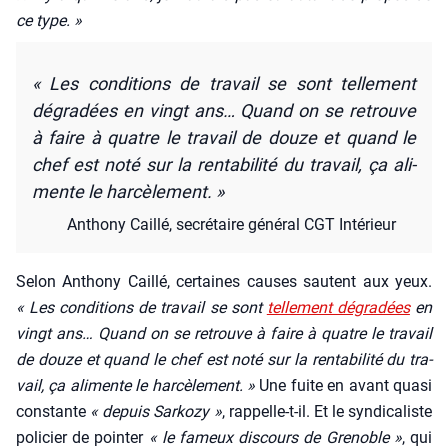
ce type. »
« Les condi­tions de tra­vail se sont tel­le­ment
dégra­dées en vingt ans… Quand on se retrouve
à faire à quatre le tra­vail de douze et quand le
chef est noté sur la ren­ta­bi­li­té du tra­vail, ça ali­
mente le har­cè­le­ment. »
Antho­ny Caillé, secré­taire géné­ral CGT Inté­rieur
Selon Antho­ny Caillé, cer­taines causes sautent aux yeux.
« Les condi­tions de tra­vail se sont
tel­le­ment dégra­dées
en
vingt ans… Quand on se retrouve à faire à quatre le tra­vail
de douze et quand le chef est noté sur la ren­ta­bi­li­té du tra­
vail, ça ali­mente le har­cè­le­ment. »
Une fuite en avant qua­si
constante
« depuis Sar­ko­zy »
, rap­pelle-t-il. Et le syn­di­ca­liste
poli­cier de poin­ter
« le fameux dis­cours de Gre­noble »
, qui