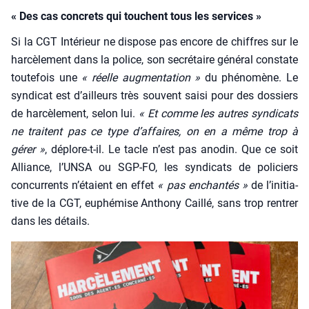
« Des cas concrets qui touchent tous les services »
Si la CGT Inté­rieur ne dis­pose pas encore de chiffres sur le
har­cè­le­ment dans la police, son secré­taire géné­ral constate
tou­te­fois une
« réelle aug­men­ta­tion »
du phé­no­mène. Le
syn­di­cat est d’ailleurs très sou­vent sai­si pour des dos­siers
de har­cè­le­ment, selon lui.
« Et comme les autres syn­di­cats
ne traitent pas ce type d’af­faires, on en a même trop à
gérer »
, déplore-t-il. Le tacle n’est pas ano­din. Que ce soit
Alliance, l’UN­SA ou SGP-FO, les syn­di­cats de poli­ciers
concur­rents n’é­taient en effet
« pas enchan­tés »
de l’i­ni­tia­
tive de la CGT, euphé­mise Antho­ny Caillé, sans trop ren­trer
dans les détails.