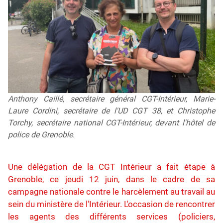
Anthony Caillé, secrétaire général CGT-Intérieur, Marie-
Laure Cordini, secrétaire de l'UD CGT 38, et Christophe
Torchy, secrétaire national CGT-Intérieur, devant l'hôtel de
police de Grenoble.
Une délégation de la CGT Intérieur a fait étape à
Grenoble, ce jeudi 12 juin, dans le cadre de sa
campagne nationale contre le harcèlement au travail au
sein du ministère de l'Intérieur. L'occasion de rencontrer
les agents des différents services (policiers,