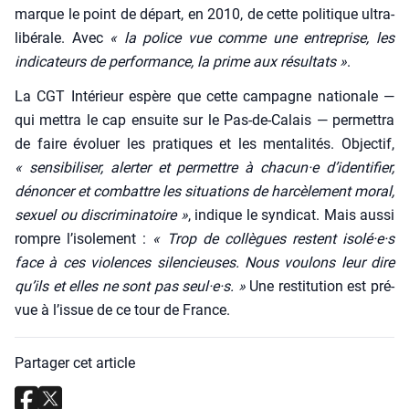
marque le point de départ, en 2010, de cette poli­tique ultra-
libé­rale. Avec
« la police vue comme une entre­prise, les
indi­ca­teurs de per­for­mance, la prime aux résul­tats »
.
La CGT Inté­rieur espère que cette cam­pagne natio­nale —
qui met­tra le cap ensuite sur le Pas-de-Calais — per­met­tra
de faire évo­luer les pra­tiques et les men­ta­li­tés. Objec­tif,
« sen­si­bi­li­ser, aler­ter et per­mettre à chacun·e d’identifier,
dénon­cer et com­battre les situa­tions de har­cè­le­ment moral,
sexuel ou dis­cri­mi­na­toire »
, indique le syn­di­cat. Mais aus­si
rompre l’i­so­le­ment :
« Trop de col­lègues res­tent isolé·e·s
face à ces vio­lences silen­cieuses. Nous vou­lons leur dire
qu’ils et elles ne sont pas seul·e·s. »
Une res­ti­tu­tion est pré­
vue à l’is­sue de ce tour de France.
Partager cet article