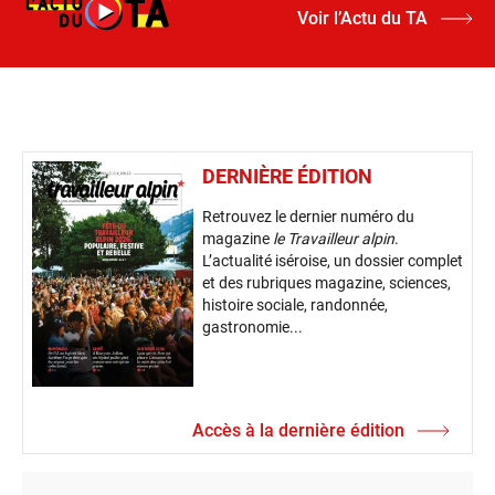
Voir l’Actu du TA
DERNIÈRE ÉDITION
Retrouvez le dernier numéro du
magazine
le Travailleur alpin
.
L’actualité iséroise, un dossier complet
et des rubriques magazine, sciences,
histoire sociale, randonnée,
gastronomie...
Accès à la dernière édition