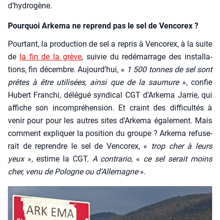
d’hy­dro­gène.
Pourquoi Arkema ne reprend pas le sel de Vencorex ?
Pour­tant, la pro­duc­tion de sel a repris à Ven­co­rex, à la suite
de
la fin de la grève
, sui­vie du redé­mar­rage des ins­tal­la­
tions, fin décembre. Aujourd’­hui, «
1 500 tonnes de sel sont
prêtes à être uti­li­sées, ain­si que de la sau­mure
», confie
Hubert Fran­chi, délé­gué syn­di­cal CGT d’Ar­ke­ma Jar­rie, qui
affiche son incom­pré­hen­sion. Et craint des dif­fi­cul­tés à
venir pour pour les autres sites d’Ar­ke­ma éga­le­ment. Mais
com­ment expli­quer la posi­tion du groupe ? Arke­ma refu­se­
rait de reprendre le sel de Ven­co­rex, «
trop cher à leurs
yeux
», estime la CGT.
A contra­rio
, «
ce sel serait moins
cher, venu de Pologne ou d’Al­le­magne
».