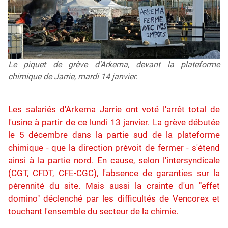
Le piquet de grève d'Arkema, devant la plateforme
chimique de Jarrie, mardi 14 janvier.
Les salariés d'Arkema Jarrie ont voté l'arrêt total de
l'usine à partir de ce lundi 13 janvier. La grève débutée
le 5 décembre dans la partie sud de la plateforme
chimique - que la direction prévoit de fermer - s'étend
ainsi à la partie nord. En cause, selon l'intersyndicale
(CGT, CFDT, CFE-CGC), l'absence de garanties sur la
pérennité du site. Mais aussi la crainte d'un "effet
domino" déclenché par les difficultés de Vencorex et
touchant l'ensemble du secteur de la chimie.