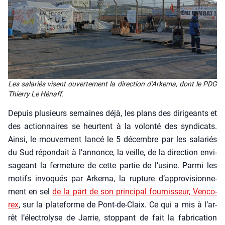
Les sala­riés visent ouver­te­ment la direc­tion d’Ar­ke­ma, dont le PDG
Thier­ry Le Hénaff.
Depuis plu­sieurs semaines déjà, les plans des diri­geants et
des action­naires se heurtent à la volon­té des syn­di­cats.
Ain­si, le mou­ve­ment lan­cé le 5 décembre par les sala­riés
du Sud répon­dait à l’an­nonce, la veille, de la direc­tion envi­
sa­geant la fer­me­ture de cette par­tie de l’u­sine. Par­mi les
motifs invo­qués par Arke­ma, la rup­ture d’ap­pro­vi­sion­ne­
ment en sel
de la part de son prin­ci­pal four­nis­seur, Ven­co­
rex
, sur la pla­te­forme de Pont-de-Claix. Ce qui a mis à l’ar­
rêt l’élec­tro­lyse de Jar­rie, stop­pant de fait la fabri­ca­tion