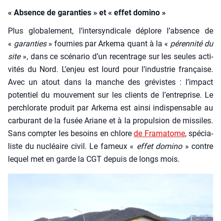
« Absence de garanties » et « effet domino »
Plus glo­ba­le­ment, l’in­ter­syn­di­cale déplore l’ab­sence de
«
garan­ties
» four­nies par Arke­ma quant à la «
péren­ni­té du
site
», dans ce scé­na­rio d’un recen­trage sur les seules acti­
vi­tés du Nord. L’en­jeu est lourd pour l’in­dus­trie fran­çaise.
Avec un atout dans la manche des gré­vistes : l’im­pact
poten­tiel du mou­ve­ment sur les clients de l’en­tre­prise. Le
per­chlo­rate pro­duit par Arke­ma est ain­si indis­pen­sable au
car­bu­rant de la fusée Ariane et à la pro­pul­sion de mis­siles.
Sans comp­ter les besoins en chlore
de Fra­ma­tome
, spé­cia­
liste du nucléaire civil. Le fameux «
effet domi­no
» contre
lequel met en garde la CGT depuis de longs mois.