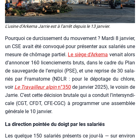
L’u­sine d’Ar­ke­ma Jar­rie est à l’ar­rêt depuis le 13 jan­vier.
Pour­quoi ce dur­cis­se­ment du mou­ve­ment ? Mar­di 8 jan­vier,
un CSE avait été convo­qué pour pré­sen­ter aux sala­riés une
mesure de chô­mage par­tiel.
Le siège d’Ar­ke­ma
venait alors
d’an­non­cer 160 licen­cie­ments bruts, dans le cadre du Plan
de sau­ve­garde de l’emploi (PSE), et une reprise de 30 sala­
riés par Fra­ma­tome (NDLR : pour le dépo­tage du chlore,
voir
Le Tra­vailleur alpin
n°350
de jan­vier 2025), le voi­sin de
Jar­rie. C’est cette déci­sion bru­tale qui a conduit l’in­ter­syn­di­
cale (CGT, CFDT, CFE-CGC) à pro­gram­mer une assem­blée
géné­rale le 10 jan­vier.
La direction pointée du doigt par les salariés
Les quelque 150 sala­riés pré­sents ce jour-là — sur envi­ron