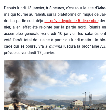
Depuis lun­di 13 jan­vier, à 8 heures, c’est tout le site d’Ar­ke­
ma qui tourne au ralen­ti, sur la pla­te­forme chi­mique de Jar­
rie. La par­tie sud, déjà
en grève depuis le 5 décembre
der­
nier, a en effet été rejointe par la par­tie nord. Réunis en
assem­blée géné­rale ven­dre­di 10 jan­vier, les sala­riés ont
voté l’ar­rêt total de l’u­sine à par­tir du lun­di matin. Un blo­
cage qui se pour­sui­vra
a mini­ma
jus­qu’à la pro­chaine AG,
pré­vue ce ven­dre­di 17 jan­vier.