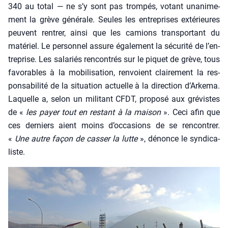
340 au total — ne s’y sont pas trom­pés, votant una­ni­me­
ment la grève géné­rale. Seules les entre­prises exté­rieures
peuvent ren­trer, ain­si que les camions trans­por­tant du
maté­riel. Le per­son­nel assure éga­le­ment la sécu­ri­té de l’en­
tre­prise. Les sala­riés ren­con­trés sur le piquet de grève, tous
favo­rables à la mobi­li­sa­tion, ren­voient clai­re­ment la res­
pon­sa­bi­li­té de la situa­tion actuelle à la direc­tion d’Ar­ke­ma.
Laquelle a, selon un mili­tant CFDT, pro­po­sé aux gré­vistes
de «
les payer tout en res­tant à la mai­son
». Ceci afin que
ces der­niers aient moins d’oc­ca­sions de se ren­con­trer.
«
Une autre façon de cas­ser la lutte
», dénonce le syn­di­ca­
liste.