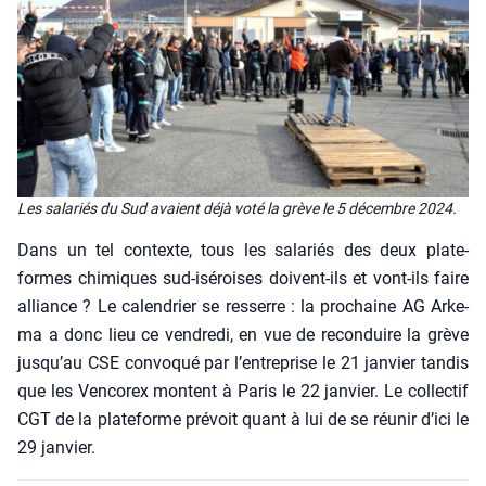
Les sala­riés du Sud avaient déjà voté la grève le 5 décembre 2024.
Dans un tel contexte, tous les sala­riés des deux pla­te­
formes chi­miques sud-isé­roises doivent-ils et vont-ils faire
alliance ? Le calen­drier se res­serre : la pro­chaine AG Arke­
ma a donc lieu ce ven­dre­di, en vue de recon­duire la grève
jusqu’au CSE convo­qué par l’entreprise le 21 jan­vier tan­dis
que les Ven­co­rex montent à Paris le 22 jan­vier. Le col­lec­tif
CGT de la pla­te­forme pré­voit quant à lui de se réunir d’ici le
29 jan­vier.