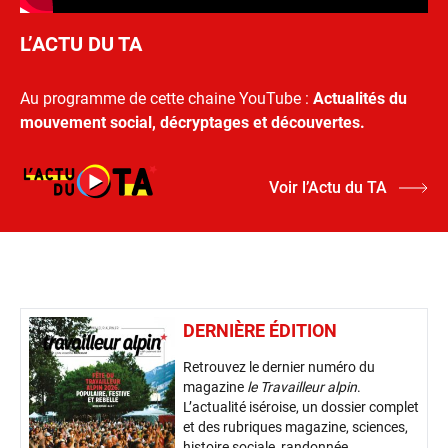
L’ACTU DU TA
Au programme de cette chaine YouTube :
Actualités du
mouvement social, décryptages et découvertes.
Voir l’Actu du TA
DERNIÈRE ÉDITION
Retrouvez le dernier numéro du
magazine
le Travailleur alpin
.
L’actualité iséroise, un dossier complet
et des rubriques magazine, sciences,
histoire sociale, randonnée,