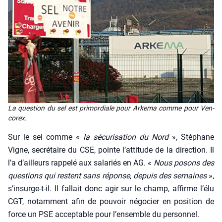
La ques­tion du sel est pri­mor­diale pour Arke­ma comme pour Ven­
co­rex.
Sur le sel comme «
la sécu­ri­sa­tion du Nord
», Sté­phane
Vigne, secré­taire du CSE, pointe l’at­ti­tude de la direc­tion. Il
l’a d’ailleurs rap­pe­lé aux sala­riés en AG. «
Nous posons des
ques­tions qui res­tent sans réponse, depuis des semaines
»,
s’in­surge-t-il. Il fal­lait donc agir sur le champ, affirme l’é­lu
CGT, notam­ment afin de pou­voir négo­cier en posi­tion de
force un PSE accep­table pour l’en­semble du per­son­nel.