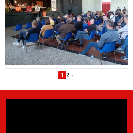
1
2
→