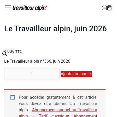
Le Travailleur alpin, juin 2026
4,00
€
TTC
Le Tra­vailleur alpin n°366, juin 2026
quan­
Ajouter au panier
ti­
té
de
Le
Pour accé­der gra­tui­te­ment à cet article,
Tra­
vous devez être abon­né au Tra­vailleur
vailleur
alpin :
Abon­ne­ment annuel au Tra­vailleur
alpin,
alpin — Tarif clas­sique
,
Abon­ne­ment