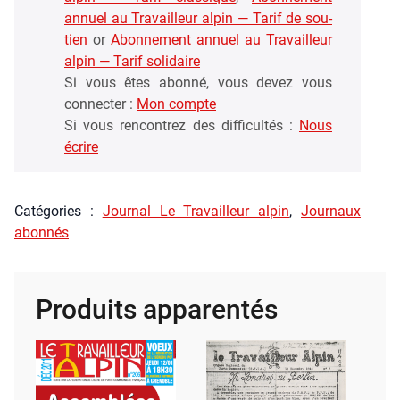
juin
annuel au Tra­vailleur alpin — Tarif de sou­
2026
tien
or
Abon­ne­ment annuel au Tra­vailleur
alpin — Tarif soli­daire
Si vous êtes abon­né, vous devez vous
connec­ter :
Mon compte
Si vous ren­con­trez des dif­fi­cul­tés :
Nous
écrire
Caté­go­ries :
Jour­nal Le Tra­vailleur alpin
,
Jour­naux
abon­nés
Produits apparentés