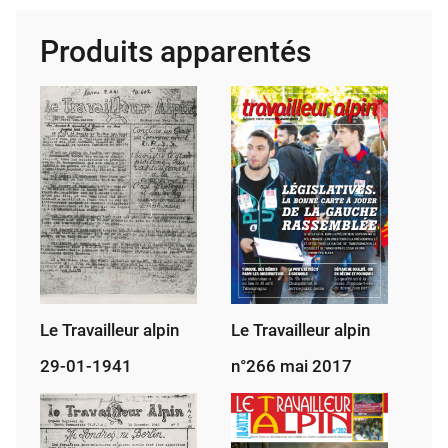
alpin
Produits apparentés
n°260
novembre
2016
Le Travailleur alpin
Le Travailleur alpin
29-01-1941
n°266 mai 2017