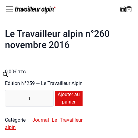
Le Travailleur alpin n°260
novembre 2016
0,00
€
TTC
Edi­tion N°259 — Le Tra­vailleur Alpin
quan­
Ajouter au
ti­
panier
té
de
Caté­go­rie :
Jour­nal Le Tra­vailleur
Le
alpin
Tra­
vailleur