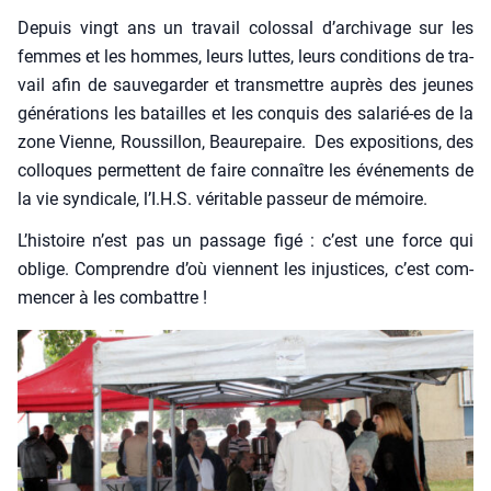
Depuis vingt ans un tra­vail colos­sal d’ar­chi­vage sur les
femmes et les hommes, leurs luttes, leurs condi­tions de tra­
vail afin de sau­ve­gar­der et trans­mettre auprès des jeunes
géné­ra­tions les batailles et les conquis des sala­rié-es de la
zone Vienne, Rous­sillon, Beau­re­paire. Des expo­si­tions, des
col­loques per­mettent de faire connaître les évé­ne­ments de
la vie syn­di­cale, l’I.H.S. véri­table pas­seur de mémoire.
L’his­toire n’est pas un pas­sage figé : c’est une force qui
oblige. Com­prendre d’où viennent les injus­tices, c’est com­
men­cer à les com­battre !