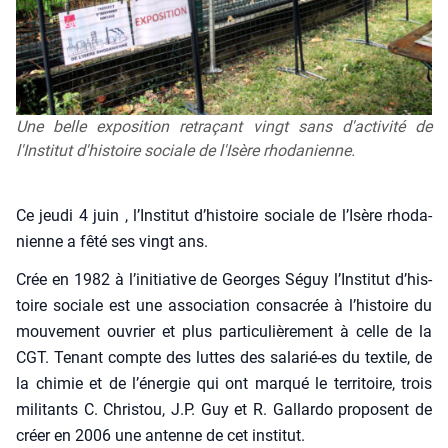
Une belle exposition retraçant vingt sans d'activité de
l'Institut d'histoire sociale de l'Isère rhodanienne.
Ce jeu­di 4 juin , l’Ins­ti­tut d’his­toire sociale de l’I­sère rho­da­
nienne a fêté ses vingt ans.
Crée en 1982 à l’i­ni­tia­tive de Georges Séguy l’Ins­ti­tut d’his­
toire sociale est une asso­cia­tion consa­crée à l’his­toire du
mou­ve­ment ouvrier et plus par­ti­cu­liè­re­ment à celle de la
CGT. Tenant compte des luttes des sala­rié-es du tex­tile, de
la chi­mie et de l’éner­gie qui ont mar­qué le ter­ri­toire, trois
mili­tants C. Chris­tou, J.P. Guy et R. Gal­lar­do pro­posent de
créer en 2006 une antenne de cet ins­ti­tut.