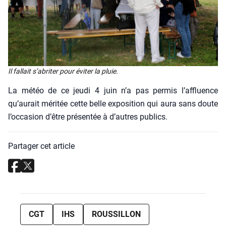
Il fal­lait s’a­bri­ter pour évi­ter la pluie.
La météo de ce jeu­di 4 juin n’a pas per­mis l’af­fluence
qu’au­rait méri­tée cette belle expo­si­tion qui aura sans doute
l’oc­ca­sion d’être pré­sen­tée à d’autres publics.
Partager cet article
CGT
IHS
ROUSSILLON