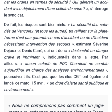
ner les ordres en termes de sécu­ri­té ? Qui gère­rait un acci­
dent avec déploie­ment d’une cel­lule de crise ? »
, s’in­ter­roge
le syn­di­cat.
De fait, les risques sont bien réels.
« La sécu­ri­té des sala­
riés de Ven­co­rex (et tous les autres) tra­vaillant sur la pla­te­
forme n’est pas garan­tie en cas d’ac­ci­dent ou de d’in­ci­dent
néces­si­tant inter­ven­tion des secours »
, estiment Séve­rine
Dejoux et Denis Car­ré, qui ont donc
« déclen­ché un dan­ger
grave et immi­nent »
, indiquent-ils dans la lettre. Par
ailleurs,
« aucun sala­rié de PDC Che­mi­cal ne semble
aujourd’­hui en charge des ana­lyses envi­ron­ne­men­tales »
,
pour­suivent-ils. C’est pour­quoi les élus CGT ont éga­le­ment
lan­cé, ce mar­di 15 avril,
« un droit d’a­lerte san­té publique et
envi­ron­ne­ment »
.
« Nous ne com­pre­nons pas com­ment un juge­