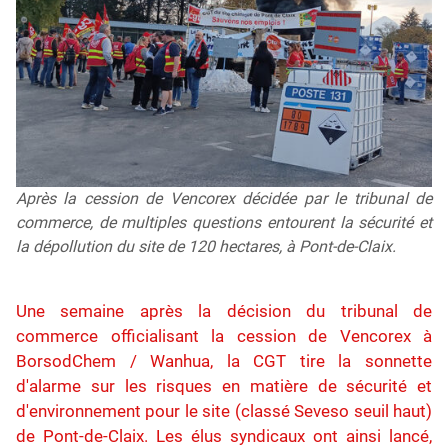
Après la cession de Vencorex décidée par le tribunal de
commerce, de multiples questions entourent la sécurité et
la dépollution du site de 120 hectares, à Pont-de-Claix.
Une semaine après la décision du tribunal de
commerce officialisant la cession de Vencorex à
BorsodChem / Wanhua, la CGT tire la sonnette
d'alarme sur les risques en matière de sécurité et
d'environnement pour le site (classé Seveso seuil haut)
de Pont-de-Claix. Les élus syndicaux ont ainsi lancé,