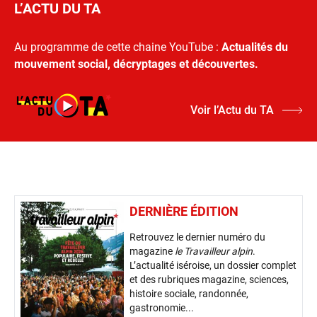
L’ACTU DU TA
Au programme de cette chaine YouTube :
Actualités du
mouvement social, décryptages et découvertes.
Voir l’Actu du TA
DERNIÈRE ÉDITION
Retrouvez le dernier numéro du
magazine
le Travailleur alpin
.
L’actualité iséroise, un dossier complet
et des rubriques magazine, sciences,
histoire sociale, randonnée,
gastronomie...