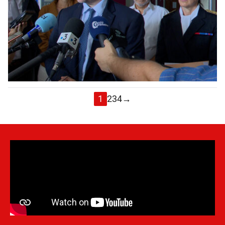
1
2
3
4
→