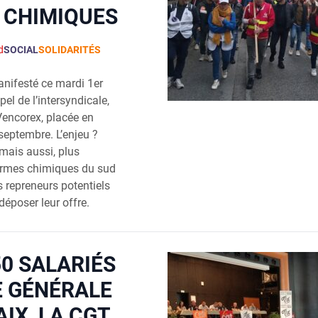
 CHIMIQUES
d
SOCIAL
SOLIDARITÉS
nifesté ce mardi 1er
pel de l’intersyndicale,
 Vencorex, placée en
septembre. L’enjeu ?
 mais aussi, plus
ormes chimiques du sud
es repreneurs potentiels
déposer leur offre.
50 SALARIÉS
E GÉNÉRALE
IX, LA CGT