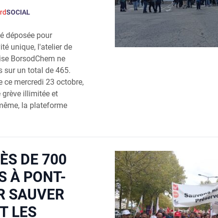
rd
SOCIAL
été déposée pour
té unique, l'atelier de
roise BorsodChem ne
 sur un total de 465.
 ce mercredi 23 octobre,
grève illimitée et
même, la plateforme
ÈS DE 700
 À PONT-
R SAUVER
T LES