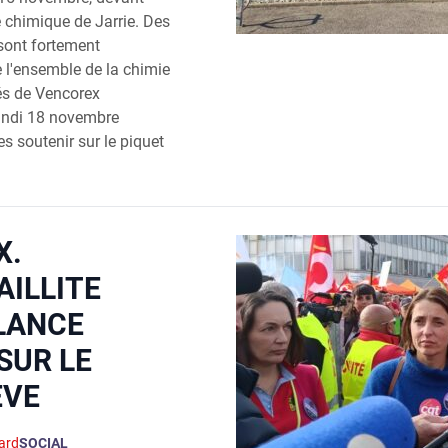
 chimique de Jarrie. Des
 sont fortement
e l'ensemble de la chimie
és de Vencorex
 lundi 18 novembre
es soutenir sur le piquet
X.
AILLITE
 LANCE
SUR LE
ÈVE
ard
SOCIAL