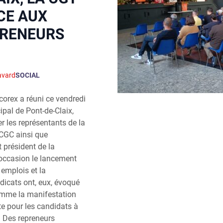
CE AUX
PRENEURS
avard
SOCIAL
orex a réuni ce vendredi
pal de Pont-de-Claix,
 les représentants de la
-CGC ainsi que
t président de la
occasion le lancement
 emplois et la
dicats ont, eux, évoqué
omme la manifestation
te pour les candidats à
e. Des repreneurs