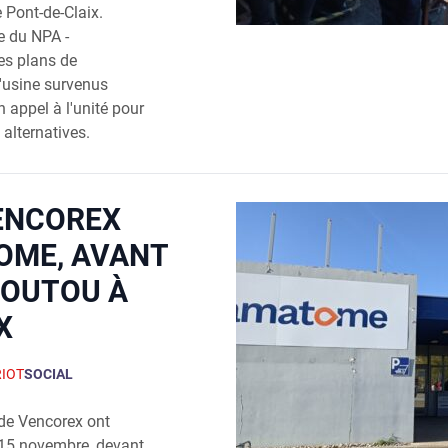
 Pont-de-Claix.
e du NPA -
les plans de
d'usine survenus
 appel à l'unité pour
 alternatives.
VENCOREX
OME, AVANT
POUTOU À
X
RIOT
SOCIAL
de Vencorex ont
i 15 novembre, devant