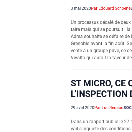
3 mai 2020
Par Edouard Schoene
Un pro­ces­sus déca­lé de deux 
taire mais qui se pour­suit : la
Adrea sou­haite se défaire de l
Gre­noble avant la fin août. S
vente à un groupe pri­vé, ce se
Vival­to qui aurait la faveur de
ST MICRO, CE 
L’INSPECTION 
29 avril 2020
Par Luc Renaud
SOC
Dans un rap­port publié le 27 av
vail s’inquiète des condi­tions