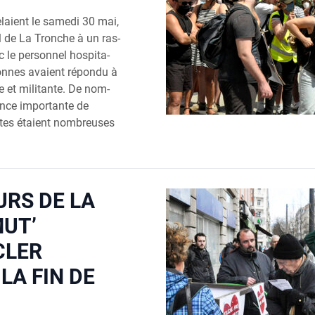
­laient le same­di 30 mai,
al de La Tronche à un ras­
 le per­son­nel hos­pi­ta­
sonnes avaient répon­du à
e et mili­tante. De nom­
ence impor­tante de
ntes étaient nom­breuses
RS DE LA
MUT’
CLER
 LA FIN DE