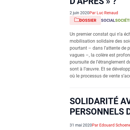
D’APRÈS » ?
2 juin 2020
Par Luc Renaud
DOSSIER
SOCIAL
SOCIÉT
Un premier constat qui n’a éc
mobilisation solidaire des so
pourtant – dans l’attente de 
vagues –, la colère est profon
poursuite de l’étranglement d
sont à l’œuvre. Et se dévelop
où le processus de vente s’ac
SOLIDARITÉ A
PERSONNELS 
31 mai 2020
Par Edouard Schoen