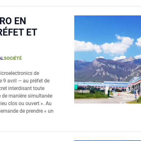
CRO EN
RÉFET ET
AL
SOCIÉTÉ
croe­lec­tro­nics de
 9 avril — au pré­fet de
cret inter­di­sant toute
ce de manière simul­ta­née
ieu clos ou ouvert ». Au
t demande de prendre « un