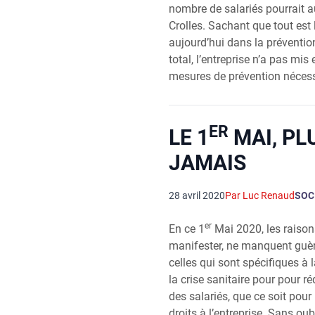
nombre de sala­riés pour­rait a
Crolles. Sachant que tout est lo
aujourd’hui dans la pré­ven­tio
total, l’entreprise n’a pas mi
mesures de pré­ven­tion néces­s
ER
LE 1
MAI, PL
JAMAIS
28 avril 2020
Par Luc Renaud
SOC
er
En ce 1
Mai 2020, les rai­sons
mani­fes­ter, ne manquent guè
celles qui sont spé­ci­fiques à la 
la crise sani­taire pour pour r
des sala­riés, que ce soit pou
droits à l’en­tre­prise. Sans ou