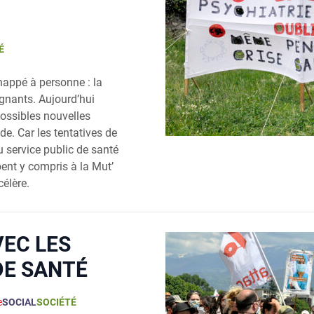
É
happé à personne : la
ignants. Aujourd’hui
possibles nouvelles
de. Car les tentatives de
u service public de santé
pent y compris à la Mut’
célère.
VEC LES
DE SANTÉ
e
SOCIAL
SOCIÉTÉ