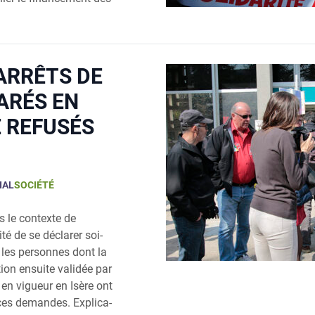
 ARRÊTS DE
ARÉS EN
É REFUSÉS
IAL
SOCIÉTÉ
s le contexte de
i­té de se décla­rer soi-
 les per­sonnes dont la
­tion ensuite vali­dée par
 en vigueur en Isère ont
 ces demandes. Expli­ca­