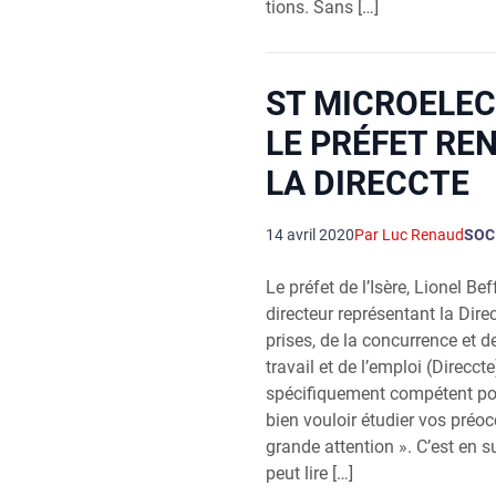
tions. Sans […]
ST MICROELEC
LE PRÉFET RE
LA DIRECCTE
14 avril 2020
Par Luc Renaud
SOC
Le pré­fet de l’I­sère, Lio­nel B
direc­teur repré­sen­tant la Dire
prises, de la concur­rence et 
tra­vail et de l’emploi (Direcct
spé­ci­fi­que­ment com­pé­tent p
bien vou­loir étu­dier vos pré­o
grande atten­tion ». C’est en s
peut lire […]