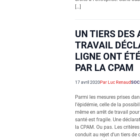
[…]
UN TIERS DES
TRAVAIL DÉCL
LIGNE ONT ÉT
PAR LA CPAM
17 avril 2020
Par Luc Renaud
SOC
Par­mi les mesures prises dan
l’épidémie, celle de la pos­si­bi­l
même en arrêt de tra­vail pour
san­té est fra­gile. Une décla­ra
la CPAM. Ou pas. Les cri­tères
conduit au rejet d’un tiers de