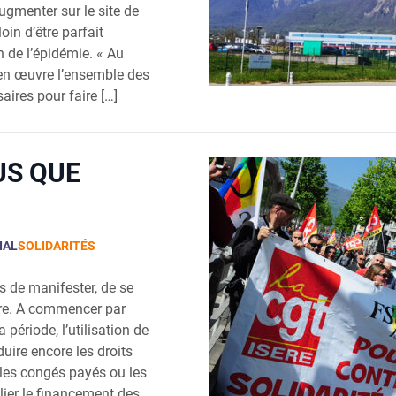
ug­men­ter sur le site de
in d’être par­fait
n de l’épidémie. « Au
s en œuvre l’ensemble des
aires pour faire […]
US QUE
IAL
SOLIDARITÉS
 de mani­fes­ter, de se
re. A com­men­cer par
période, l’u­ti­li­sa­tion de
éduire encore les droits
r les congés payés ou les
blier le finan­ce­ment des