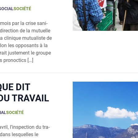
SOCIAL
SOCIÉTÉ
mois par la crise sani­
 direc­tion de la mutuelle
a cli­nique mutua­liste de
elon les oppo­sants à la
rait jus­te­ment le groupe
s pro­noc­tics […]
QUE DIT
DU TRAVAIL
IAL
SOCIÉTÉ
ril, l’inspection du tra­
 dans les­quelles le