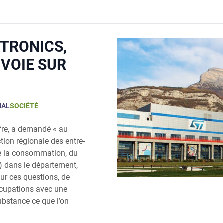
TRONICS,
NVOIE SUR
IAL
SOCIÉTÉ
effre, a deman­dé « au
c­tion régio­nale des entre­
de la consom­ma­tion, du
e) dans le dépar­te­ment,
our ces ques­tions, de
c­cu­pa­tions avec une
ub­stance ce que l’on