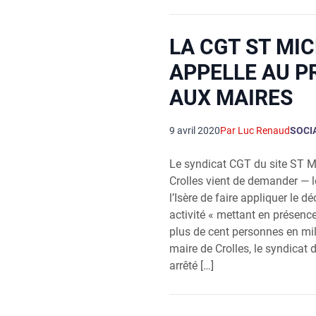
LA CGT ST MI
APPELLE AU P
AUX MAIRES
9 avril 2020
Par Luc Renaud
SOCI
Le syn­di­cat CGT du site ST Mi
Crolles vient de deman­der — le
l’I­sère de faire appli­quer le dé
acti­vi­té « met­tant en pré­sen
plus de cent per­sonnes en mil
maire de Crolles, le syn­di­ca
arrê­té […]