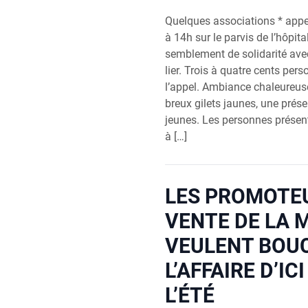
Quelques asso­cia­tions * appe
à 14h sur le par­vis de l’hôpit
sem­ble­ment de soli­da­ri­té avec
lier. Trois à quatre cents per­
l’appel. Ambiance cha­leu­reus
breux gilets jaunes, une pré­s
jeunes. Les per­sonnes pré­se
à […]
LES PROMOTEU
VENTE DE LA 
VEULENT BOU
L’AFFAIRE D’ICI
L’ÉTÉ