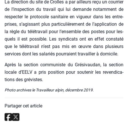
La direc­tion du site de Crolles a par ailleurs reçu un cour­rier
de l’ins­pec­tion du tra­vail qui lui demande notam­ment de
res­pec­ter le pro­to­cole sani­taire en vigueur dans les entre­
prises, s’a­gis­sant plus par­ti­cu­liè­re­ment de l’ap­pli­ca­tion de
la règle du télé­tra­vail pour l’en­semble des postes pour les­
quels il est pos­sible. Les syn­di­cats ont en effet consta­té
que le télé­tra­vail n’est pas mis en œuvre dans plu­sieurs
ser­vices dont les sala­riés pour­raient tra­vailler à domi­cile.
Après la sec­tion com­mu­niste du Gré­si­vau­dan, la sec­tion
locale d’EELV a pris posi­tion pour sou­te­nir les reven­di­ca­
tions des gré­vistes.
Pho­to archives le Tra­vailleur alpin, décembre 2019.
Partager cet article