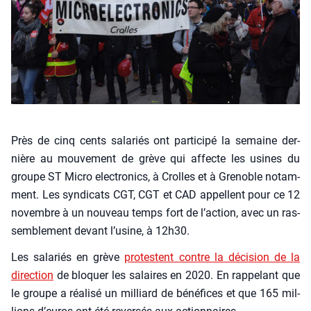
Près de cinq cents sala­riés ont par­ti­ci­pé la semaine der­
nière au mou­ve­ment de grève qui affecte les usines du
groupe ST Micro elec­tro­nics, à Crolles et à Gre­noble notam­
ment. Les syn­di­cats CGT, CGT et CAD appellent pour ce 12
novembre à un nou­veau temps fort de l’ac­tion, avec un ras­
sem­ble­ment devant l’u­sine, à 12h30.
Les sala­riés en grève
pro­testent contre la déci­sion de la
direc­tion
de blo­quer les salaires en 2020. En rap­pe­lant que
le groupe a réa­li­sé un mil­liard de béné­fices et que 165 mil­