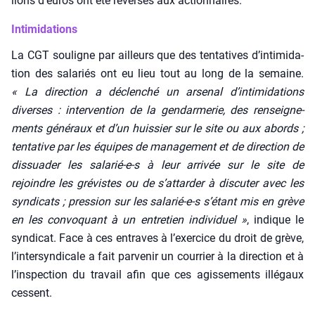
lions d’eu­ros ont été rever­sés aux action­naires.
Intimidations
La CGT sou­ligne par ailleurs que des ten­ta­tives d’in­ti­mi­da­
tion des sala­riés ont eu lieu tout au long de la semaine.
« La direc­tion a déclen­ché un arse­nal d’intimidations
diverses : inter­ven­tion de la gen­dar­me­rie, des ren­sei­gne­
ments géné­raux et d’un huis­sier sur le site ou aux abords ;
ten­ta­tive par les équipes de mana­ge­ment et de direc­tion de
dis­sua­der les sala­rié-e‑s à leur arri­vée sur le site de
rejoindre les gré­vistes ou de s’attarder à dis­cu­ter avec les
syn­di­cats ; pres­sion sur les sala­rié-e‑s s’étant mis en grève
en les convo­quant à un entre­tien indi­vi­duel »
, indique le
syn­di­cat. Face à ces entraves à l’exercice du droit de grève,
l’in­ter­syn­di­cale a fait par­ve­nir un cour­rier à la direc­tion et à
l’inspection du tra­vail afin que ces agis­se­ments illé­gaux
cessent.