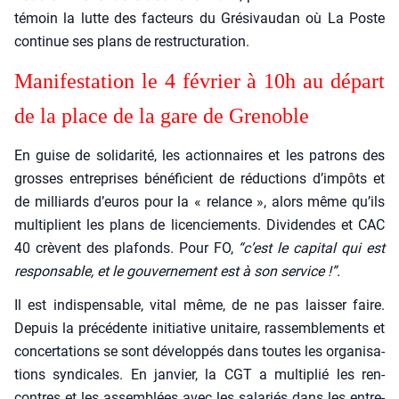
témoin la lutte des fac­teurs du Gré­si­vau­dan où La Poste
conti­nue ses plans de restruc­tu­ra­tion.
Mani­fes­ta­tion le 4 février à 10h au départ
de la place de la gare de Gre­noble
En guise de soli­da­ri­té, les action­naires et les patrons des
grosses entre­prises béné­fi­cient de réduc­tions d’impôts et
de mil­liards d’euros pour la « relance », alors même qu’ils
mul­ti­plient les plans de licen­cie­ments. Divi­dendes et CAC
40 crèvent des pla­fonds. Pour FO,
“c’est le capi­tal qui est
res­pon­sable, et le gou­ver­ne­ment est à son ser­vice !”.
Il est indis­pen­sable, vital même, de ne pas lais­ser faire.
Depuis la pré­cé­dente ini­tia­tive uni­taire, ras­sem­ble­ments et
concer­ta­tions se sont déve­lop­pés dans toutes les orga­ni­sa­
tions syn­di­cales. En jan­vier, la CGT a mul­ti­plié les ren­
contres et les assem­blées avec les sala­riés dans les entre­