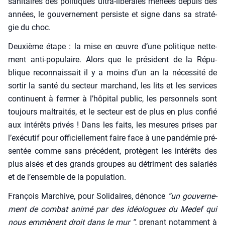
sani­taires des poli­tiques ultra-libé­rales menées depuis des
années, le gou­ver­ne­ment per­siste et signe dans sa stra­té­
gie du choc.
Deuxième étape : la mise en œuvre d’une poli­tique net­te­
ment anti-popu­laire. Alors que le pré­sident de la Répu­
blique recon­nais­sait il y a moins d’un an la néces­si­té de
sor­tir la san­té du sec­teur mar­chand, les lits et les ser­vices
conti­nuent à fer­mer à l’hôpital public, les per­son­nels sont
tou­jours mal­trai­tés, et le sec­teur est de plus en plus confié
aux inté­rêts pri­vés ! Dans les faits, les mesures prises par
l’exécutif pour offi­ciel­le­ment faire face à une pan­dé­mie pré­
sen­tée comme sans pré­cé­dent, pro­tègent les inté­rêts des
plus aisés et des grands groupes au détri­ment des sala­riés
et de l’ensemble de la popu­la­tion.
Fran­çois Mar­chive, pour Soli­daires, dénonce
“un gou­ver­ne­
ment de com­bat ani­mé par des idéo­logues du Medef qui
nous emmènent droit dans le mur “
, pre­nant notam­ment à