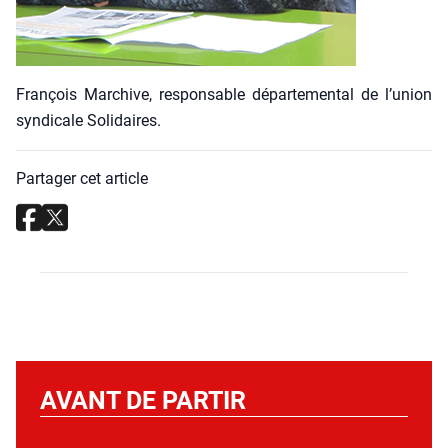
Fran­çois Mar­chive, res­pon­sable dépar­te­men­tal de l’u­nion
syn­di­cale Soli­daires.
Partager cet article
AVANT DE PARTIR