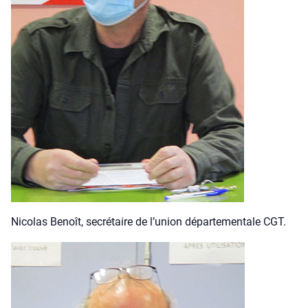
Nico­las Benoît, secré­taire de l’u­nion dépar­te­men­tale CGT.