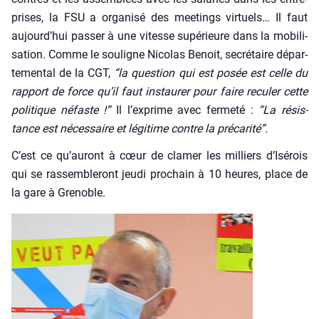
prises, la FSU a orga­ni­sé des mee­tings vir­tuels… Il faut
aujourd’hui pas­ser à une vitesse supé­rieure dans la mobi­li­
sa­tion. Comme le sou­ligne Nico­las Benoit, secré­taire dépar­
te­men­tal de la CGT,
“la ques­tion qui est posée est celle du
rap­port de force qu’il faut ins­tau­rer pour faire recu­ler cette
poli­tique néfaste !”
Il l’exprime avec fer­me­té :
“La résis­
tance est néces­saire et légi­time contre la pré­ca­ri­té”.
C’est ce qu’auront à cœur de cla­mer les mil­liers d’Isérois
qui se ras­sem­ble­ront jeu­di pro­chain à 10 heures, place de
la gare à Gre­noble.