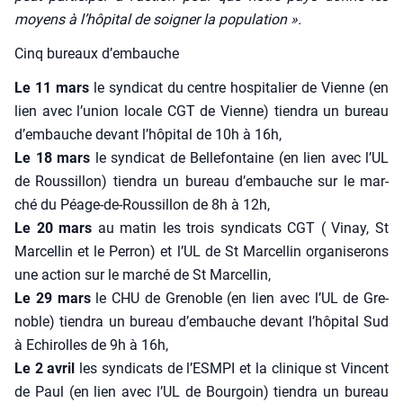
moyens à l’hôpital de soi­gner la popu­la­tion ».
Cinq bureaux d’embauche
Le 11 mars
le syn­di­cat du centre hos­pi­ta­lier de Vienne (en
lien avec l’union locale CGT de Vienne) tien­dra un bureau
d’embauche devant l’hôpital de 10h à 16h,
Le 18 mars
le syn­di­cat de Bel­le­fon­taine (en lien avec l’UL
de Rous­sillon) tien­dra un bureau d’embauche sur le mar­
ché du Péage-de-Rous­sillon de 8h à 12h,
Le 20 mars
au matin les trois syn­di­cats CGT ( Vinay, St
Mar­cel­lin et le Per­ron) et l’UL de St Mar­cel­lin orga­ni­se­rons
une action sur le mar­ché de St Mar­cel­lin,
Le 29 mars
le CHU de Gre­noble (en lien avec l’UL de Gre­
noble) tien­dra un bureau d’embauche devant l’hôpital Sud
à Echi­rolles de 9h à 16h,
Le 2 avril
les syn­di­cats de l’ESMPI et la cli­nique st Vincent
de Paul (en lien avec l’UL de Bour­goin) tien­dra un bureau