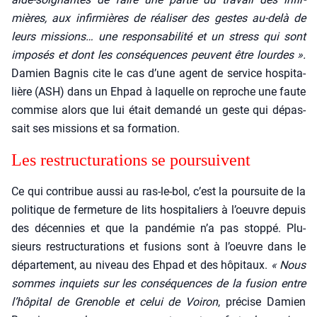
mières, aux infir­mières de réa­li­ser des gestes au-delà de
leurs mis­sions… une res­pon­sa­bi­li­té et un stress qui sont
impo­sés et dont les consé­quences peuvent être lourdes ».
Damien Bagnis cite le cas d’une agent de ser­vice hos­pi­ta­
lière (ASH) dans un Ehpad à laquelle on reproche une faute
com­mise alors que lui était deman­dé un geste qui dépas­
sait ses mis­sions et sa for­ma­tion.
Les restruc­tu­ra­tions se pour­suivent
Ce qui contri­bue aus­si au ras-le-bol, c’est la pour­suite de la
poli­tique de fer­me­ture de lits hos­pi­ta­liers à l’oeuvre depuis
des décen­nies et que la pan­dé­mie n’a pas stop­pé. Plu­
sieurs restruc­tu­ra­tions et fusions sont à l’oeuvre dans le
dépar­te­ment, au niveau des Ehpad et des hôpi­taux.
« Nous
sommes inquiets sur les consé­quences de la fusion entre
l’hôpital de Gre­noble et celui de Voi­ron
, pré­cise Damien