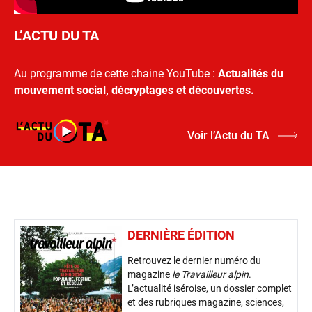
L’ACTU DU TA
Au programme de cette chaine YouTube :
Actualités du
mouvement social, décryptages et découvertes.
Voir l’Actu du TA
DERNIÈRE ÉDITION
Retrouvez le dernier numéro du
magazine
le Travailleur alpin
.
L’actualité iséroise, un dossier complet
et des rubriques magazine, sciences,