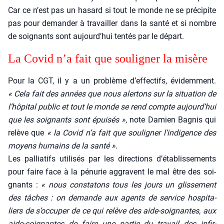
Car ce n’est pas un hasard si tout le monde ne se pré­ci­pite
pas pour deman­der à tra­vailler dans la san­té et si nombre
de soi­gnants sont aujourd’hui ten­tés par le départ.
La Covid n’a fait que sou­li­gner la misère
Pour la CGT, il y a un pro­blème d’effectifs, évi­dem­ment.
« Cela fait des années que nous aler­tons sur la situa­tion de
l’hôpital public et tout le monde se rend compte aujourd’hui
que les soi­gnants sont épui­sés »
, note Damien Bagnis qui
relève que
« la Covid n’a fait que sou­li­gner l’indigence des
moyens humains de la san­té ».
Les pal­lia­tifs uti­li­sés par les direc­tions d’établissements
pour faire face à la pénu­rie aggravent le mal être des soi­
gnants :
« nous consta­tons tous les jours un glis­se­ment
des tâches : on demande aux agents de ser­vice hos­pi­ta­
liers de s’occuper de ce qui relève des aide-soi­gnantes, aux
aide-soi­gnantes de faire une par­tie du tra­vail des infir­