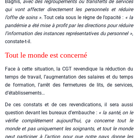
Bagnis,
avec des regrou­pe­ments ou trans­ferts de ser­vices
qui vont affec­ter direc­te­ment les per­son­nels et réduire
l’offre de soins ».
Tout cela sous le règne de l’opacité :
« la
pan­dé­mie a été mise à pro­fit par les direc­tions pour réduire
l’information des ins­tances repré­sen­ta­tives du per­son­nel »
,
constate-t-il.
Tout le monde est concer­né
Face à cette situa­tion, la CGT reven­dique la réduc­tion du
temps de tra­vail, l’augmentation des salaires et du temps
de for­ma­tion, l’arrêt des fer­me­tures de lits, de ser­vices,
d’établissements…
De ces constats et de ces reven­di­ca­tions, il sera aus­si
ques­tion devant les bureaux d’embauche :
« la san­té, on le
véri­fie com­plè­te­ment aujourd’hui, ça concerne tout le
monde et pas uni­que­ment les soi­gnants, et tout le monde
peut par­ti­ci­per à l’action pour que notre pays donne les