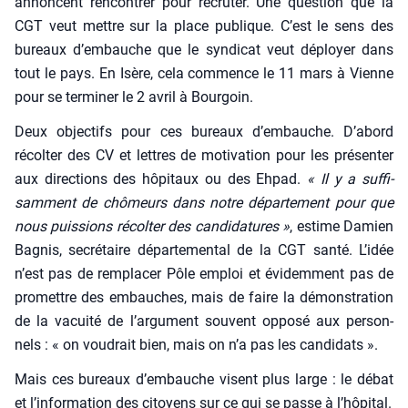
annoncent ren­con­trer pour recru­ter. Une ques­tion que la
CGT veut mettre sur la place publique. C’est le sens des
bureaux d’embauche que le syn­di­cat veut déployer dans
tout le pays. En Isère, cela com­mence le 11 mars à Vienne
pour se ter­mi­ner le 2 avril à Bour­goin.
Deux objec­tifs pour ces bureaux d’embauche. D’abord
récol­ter des CV et lettres de moti­va­tion pour les pré­sen­ter
aux direc­tions des hôpi­taux ou des Ehpad.
« Il y a suf­fi­
sam­ment de chô­meurs dans notre dépar­te­ment pour que
nous puis­sions récol­ter des can­di­da­tures »
, estime Damien
Bagnis, secré­taire dépar­te­men­tal de la CGT san­té. L’idée
n’est pas de rem­pla­cer Pôle emploi et évi­dem­ment pas de
pro­mettre des embauches, mais de faire la démons­tra­tion
de la vacui­té de l’argument sou­vent oppo­sé aux per­son­
nels : « on vou­drait bien, mais on n’a pas les can­di­dats ».
Mais ces bureaux d’embauche visent plus large : le débat
et l’information des citoyens sur ce qui se passe à l’hôpital.