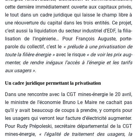
cette der­nière immé­dia­te­ment ouverte aux capi­taux pri­vés,
le tout dans un cadre juri­dique qui laisse le champ libre à
une réou­ver­ture du capi­tal dans les trois enti­tés. Ce pro­jet,
c’est aus­si la liqui­da­tion du sec­teur indus­triel d’EDF, la filia­
li­sa­tion de l’ingénierie… Pour Fran­çois Auguste, porte-
parole du col­lec­tif, c’est le
« pré­lude à une pri­va­ti­sa­tion de
toute la filière éner­gie »
avec le risque
« de voir les prix aug­
men­ter, de rendre inégaux l’accès à l’énergie et les tarifs
aux usa­gers ».
Un cadre juridique permettant la privatisation
Dans une ren­contre avec la CGT mines-éner­gie le 20 avril,
le ministre de l’économie Bru­no Le Maire ne cachait pas
qu’il y avait beau­coup de coups à prendre, y com­pris pour
les usa­gers qui ver­ront leur fac­ture d’électricité aug­men­ter.
Pour Rudy Pré­po­les­ki, secré­taire dépar­te­men­tal de la CGT
mines-éner­gie,
« l’égalité de trai­te­ment des usa­gers, la