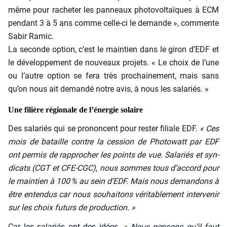
même pour rache­ter les pan­neaux pho­to­vol­taïques à ECM
pen­dant 3 à 5 ans comme celle-ci le demande », com­mente
Sabir Ramic.
La seconde option, c’est le main­tien dans le giron d’EDF et
le déve­lop­pe­ment de nou­veaux pro­jets. « Le choix de l’une
ou l’autre option se fera très pro­chai­ne­ment, mais sans
qu’on nous ait deman­dé notre avis, à nous les sala­riés. »
Une filière régionale de l’énergie solaire
Des sala­riés qui se pro­noncent pour res­ter filiale EDF.
« Ces
mois de bataille contre la ces­sion de Pho­to­watt par EDF
ont per­mis de rap­pro­cher les points de vue. Sala­riés et syn­
di­cats (CGT et CFE-CGC), nous sommes tous d’accord pour
le main­tien à 100 % au sein d’EDF. Mais nous deman­dons à
être enten­dus car nous sou­hai­tons véri­ta­ble­ment inter­ve­nir
sur les choix futurs de pro­duc­tion. »
Car les sala­riés ont des idées.
« Nous pen­sons qu’il faut