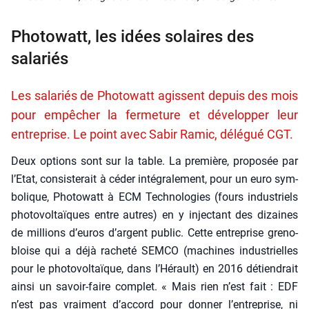
Photowatt, les idées solaires des
salariés
Les salariés de Photowatt agissent depuis des mois
pour empêcher la fermeture et développer leur
entreprise. Le point avec Sabir Ramic, délégué CGT.
Deux options sont sur la table. La pre­mière, pro­po­sée par
l’Etat, consis­te­rait à céder inté­gra­le­ment, pour un euro sym­
bo­lique, Pho­to­watt à ECM Tech­no­lo­gies (fours indus­triels
pho­to­vol­taïques entre autres) en y injec­tant des dizaines
de mil­lions d’euros d’argent public. Cette entre­prise gre­no­
bloise qui a déjà rache­té SEMCO (machines indus­trielles
pour le pho­to­vol­taïque, dans l’Hérault) en 2016 détien­drait
ain­si un savoir-faire com­plet. « Mais rien n’est fait : EDF
n’est pas vrai­ment d’accord pour don­ner l’entreprise, ni