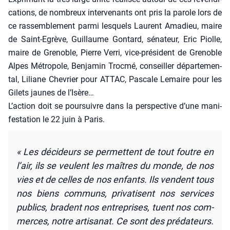
ca­tions, de nom­breux inter­ve­nants ont pris la parole lors de
ce ras­sem­ble­ment par­mi les­quels Laurent Ama­dieu, maire
de Saint-Egrève, Guillaume Gon­tard, séna­teur, Eric Piolle,
maire de Gre­noble, Pierre Ver­ri, vice-pré­sident de Gre­noble
Alpes Métro­pole, Ben­ja­min Troc­mé, conseiller dépar­te­men­
tal, Liliane Che­vrier pour ATTAC, Pas­cale Lemaire pour les
Gilets jaunes de l’Isère…
L’action doit se pour­suivre dans la pers­pec­tive d’une mani­
fes­ta­tion le 22 juin à Paris.
« Les déci­deurs se per­mettent de tout foutre en
l’air, ils se veulent les maîtres du monde, de nos
vies et de celles de nos enfants. Ils vendent tous
nos biens com­muns, pri­va­tisent nos ser­vices
publics, bradent nos entre­prises, tuent nos com­
merces, notre arti­sa­nat. Ce sont des pré­da­teurs.