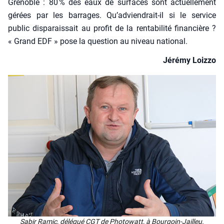
Gre­noble : 80 % des eaux de sur­faces sont actuel­le­ment
gérées par les bar­rages. Qu’adviendrait-il si le ser­vice
public dis­pa­rais­sait au pro­fit de la ren­ta­bi­li­té finan­cière ?
« Grand EDF » pose la ques­tion au niveau natio­nal.
Jéré­my Loiz­zo
Sabir Ramic, délé­gué CGT de Pho­to­watt, à Bour­goin-Jailleu.