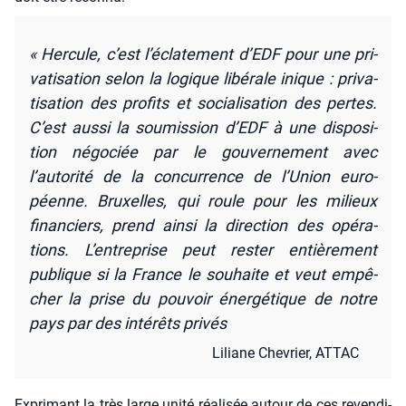
« Her­cule, c’est l’éclatement d’EDF pour une pri­
va­ti­sa­tion selon la logique libé­rale inique : pri­va­
ti­sa­tion des pro­fits et socia­li­sa­tion des pertes.
C’est aus­si la sou­mis­sion d’EDF à une dis­po­si­
tion négo­ciée par le gou­ver­ne­ment avec
l’autorité de la concur­rence de l’Union euro­
péenne. Bruxelles, qui roule pour les milieux
finan­ciers, prend ain­si la direc­tion des opé­ra­
tions. L’entreprise peut res­ter entiè­re­ment
publique si la France le sou­haite et veut empê­
cher la prise du pou­voir éner­gé­tique de notre
pays par des inté­rêts pri­vés
Liliane Che­vrier, ATTAC
Expri­mant la très large uni­té réa­li­sée autour de ces reven­di­