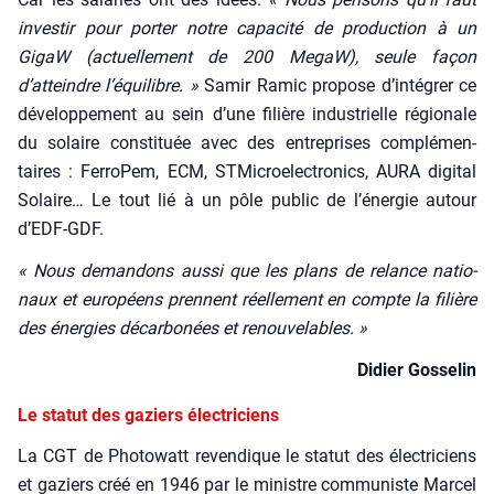
inves­tir pour por­ter notre capa­ci­té de pro­duc­tion à un
GigaW (actuel­le­ment de 200 MegaW), seule façon
d’atteindre l’équilibre. »
Samir Ramic pro­pose d’intégrer ce
déve­lop­pe­ment au sein d’une filière indus­trielle régio­nale
du solaire consti­tuée avec des entre­prises com­plé­men­
taires : Fer­ro­Pem, ECM, STMi­croe­lec­tro­nics, AURA digi­tal
Solaire… Le tout lié à un pôle public de l’énergie autour
d’EDF-GDF.
« Nous deman­dons aus­si que les plans de relance natio­
naux et euro­péens prennent réel­le­ment en compte la filière
des éner­gies décar­bo­nées et renou­ve­lables. »
Didier Gos­se­lin
Le statut des gaziers électriciens
La CGT de Pho­to­watt reven­dique le sta­tut des élec­tri­ciens
et gaziers créé en 1946 par le ministre com­mu­niste Mar­cel