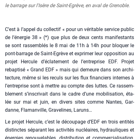
le barrage sur l'Isère de Saint-Egrève, en aval de Grenoble.
C’est à l’appel du col­lec­tif « pour un véri­table ser­vice public
de l’énergie 38 » (*) que plus de deux cents mani­fes­tants
se sont ras­sem­blés le 8 mai de 11h à 14h pour blo­quer le
pont-bar­rage de Saint-Egrève et expri­mer leur oppo­si­tion au
pro­jet Her­cule d’éclatement de l’entreprise EDF. Pro­jet
rebap­ti­sé « Grand EDF » mais qui demeure dans son archi­
tec­ture, même si les reculs sur les flux finan­ciers internes à
l’entreprise sont à mettre au compte des luttes. Ce ras­sem­
ble­ment s’inscrivait dans le cadre d’une mobi­li­sa­tion, éta­
lée sur mai et juin, en divers sites comme Nantes, Gar­
danne, Fla­man­ville, Gra­ve­lines, Laruns…
Le pro­jet Her­cule, c’est le décou­page d’EDF en trois enti­tés
dis­tinctes sépa­rant les acti­vi­tés nucléaires, hydrau­liques et
éner­gies renou­ve­lables, dis­tri­bu­tion et com­mer­cia­li­sa­tion,