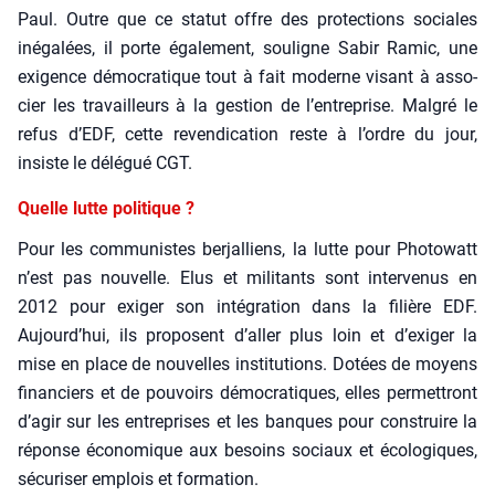
Paul. Outre que ce sta­tut offre des pro­tec­tions sociales
inéga­lées, il porte éga­le­ment, sou­ligne Sabir Ramic, une
exi­gence démo­cra­tique tout à fait moderne visant à asso­
cier les tra­vailleurs à la ges­tion de l’entreprise. Mal­gré le
refus d’EDF, cette reven­di­ca­tion reste à l’ordre du jour,
insiste le délé­gué CGT.
Quelle lutte politique ?
Pour les com­mu­nistes ber­jal­liens, la lutte pour Pho­to­watt
n’est pas nou­velle. Elus et mili­tants sont inter­ve­nus en
2012 pour exi­ger son inté­gra­tion dans la filière EDF.
Aujourd’hui, ils pro­posent d’aller plus loin et d’exiger la
mise en place de nou­velles ins­ti­tu­tions. Dotées de moyens
finan­ciers et de pou­voirs démo­cra­tiques, elles per­met­tront
d’agir sur les entre­prises et les banques pour construire la
réponse éco­no­mique aux besoins sociaux et éco­lo­giques,
sécu­ri­ser emplois et for­ma­tion.