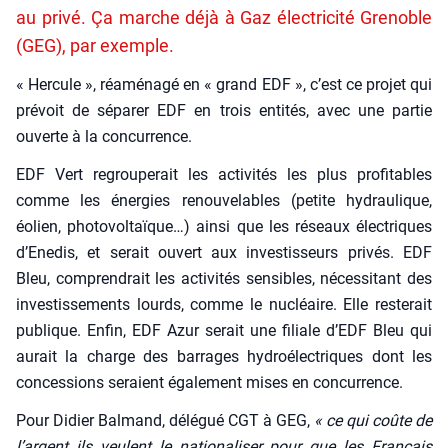
au privé. Ça marche déjà à Gaz électricité Grenoble
(GEG), par exemple.
« Her­cule », réamé­na­gé en « grand EDF », c’est ce pro­jet qui
pré­voit de sépa­rer EDF en trois enti­tés, avec une par­tie
ouverte à la concur­rence.
EDF Vert regrou­pe­rait les acti­vi­tés les plus pro­fi­tables
comme les éner­gies renou­ve­lables (petite hydrau­lique,
éolien, pho­to­vol­taïque…) ain­si que les réseaux élec­triques
d’Enedis, et serait ouvert aux inves­tis­seurs pri­vés. EDF
Bleu, com­pren­drait les acti­vi­tés sen­sibles, néces­si­tant des
inves­tis­se­ments lourds, comme le nucléaire. Elle res­te­rait
publique. Enfin, EDF Azur serait une filiale d’EDF Bleu qui
aurait la charge des bar­rages hydro­élec­triques dont les
conces­sions seraient éga­le­ment mises en concur­rence.
Pour Didier Bal­mand, délé­gué CGT à GEG,
« ce qui coûte de
l’argent ils veulent le natio­na­li­ser pour que les Fran­çais