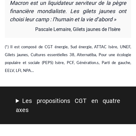
Macron est un liqui­da­teur ser­vi­teur de la pègre
finan­cière mon­dia­liste. Les gilets jaunes ont
choi­si leur camp : l’humain et la vie d’abord »
Pas­cale Lemaire, Gilets jaunes de l’Isère
(*) Il est com­po­sé de CGT éner­gie, Sud éner­gie, ATTAC Isère, UNEF,
Gilets jaunes, Cultures essen­tielles 38, Alter­na­ti­ba, Pour une éco­lo­gie
popu­laire et sociale (PEPS) Isère, PCF, Génération.s, Par­ti de gauche,
EELV, LFI, NPA…
Les pro­po­si­tions CGT en quatre
axes