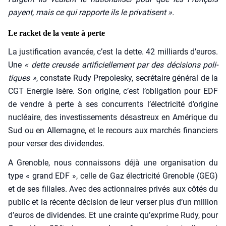
payent, mais ce qui rap­porte ils le pri­va­tisent ».
Le racket de la vente à perte
La jus­ti­fi­ca­tion avan­cée, c’est la dette. 42 mil­liards d’euros.
Une
« dette creu­sée arti­fi­ciel­le­ment par des déci­sions poli­
tiques »
, constate Rudy Pre­po­les­ky, secré­taire géné­ral de la
CGT Ener­gie Isère. Son ori­gine, c’est l’obligation pour EDF
de vendre à perte à ses concur­rents l’électricité d’origine
nucléaire, des inves­tis­se­ments désas­treux en Amé­rique du
Sud ou en Alle­magne, et le recours aux mar­chés finan­ciers
pour ver­ser des divi­dendes.
A Gre­noble, nous connais­sons déjà une orga­ni­sa­tion du
type « grand EDF », celle de Gaz élec­tri­ci­té Gre­noble (GEG)
et de ses filiales. Avec des action­naires pri­vés aux côtés du
public et la récente déci­sion de leur ver­ser plus d’un mil­lion
d’euros de divi­dendes. Et une crainte qu’exprime Rudy, pour