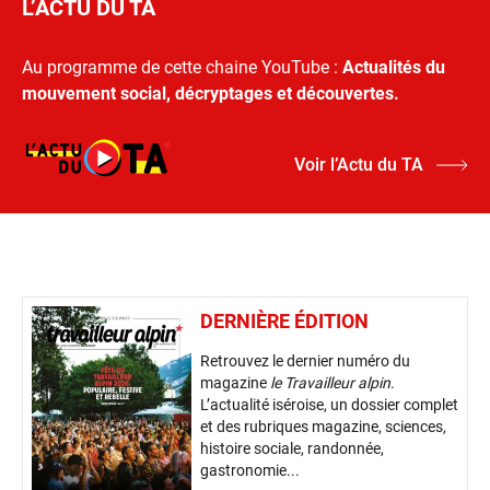
L’ACTU DU TA
Au programme de cette chaine YouTube :
Actualités du
mouvement social, décryptages et découvertes.
Voir l’Actu du TA
DERNIÈRE ÉDITION
Retrouvez le dernier numéro du
magazine
le Travailleur alpin
.
L’actualité iséroise, un dossier complet
et des rubriques magazine, sciences,
histoire sociale, randonnée,
gastronomie...