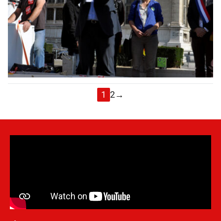
1
2
→