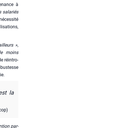
tenance à
 sala­riés
ces­si­té
i­sa­tions,
illeurs »
,
e moins
e réin­tro­
obus­tesse
ie.
est la
cop)
­tion par­