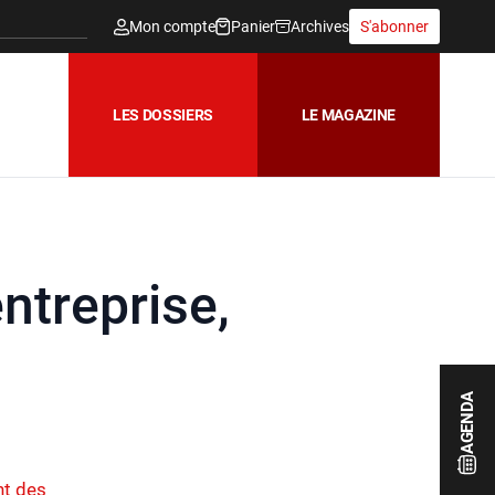
Mon compte
Panier
Archives
S'abonner
LES DOSSIERS
LE MAGAZINE
entreprise,
AGENDA
nt des