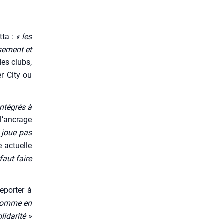
­ta :
« les
ssement et
des clubs,
er City ou
nté­grés à
 l’ancrage
 joue pas
e actuelle
faut faire
epor­ter à
, comme en
li­da­ri­té »