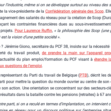
re sur l’industrie, même si on se déve­loppe sur­tout au niveau des s
e la vice-pré­si­dente de la
Confé­dé­ra­tion géné­rale des Scop
. Ell
gnement des sala­riés du réseau pour la créa­tion de Scop (Dura­
çant les contraintes finan­cières dues au sous-inves­tis­se­ment
pro­jets.
Pour Lau­rence Ruf­fin
,
« la phi­lo­so­phie des Scop (une 
 est la vision d’une petite socié­té »
.
 ? Jéré­mie Gio­no, secré­taire du PCF 38, insiste sur la néces­si­té
er­té du tra­vail pro­duit,
de prendre la main sur l’appareil pro­d
’actualité du plan emploi/formation du PCF visant à
étendre la
ux ques­tions de l’emploi
.
repré­sen­tant du Par­ti du tra­vail de Bel­gique (
PTB
), décrit les
r­ti pour mettre la ques­tion du monde ouvrier au centre de son o
e son action. Une orien­ta­tion se concen­trant sur des sec­teurs-cl
 résul­tats dans la bataille contre les pen­sions (retraites) à 67 an
tre par­ti, si on a recu­lé en termes d’implantation, on inter­vient 
ise en réseau pour un dis­cours poli­tique sur l’entreprise
, situ