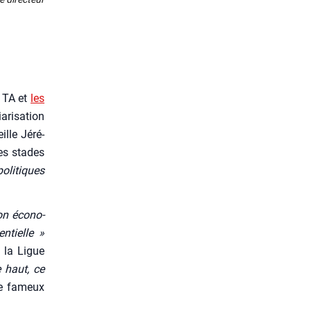
e TA et
les
­ri­sa­tion
ille Jéré­
les stades
li­tiques
ion éco­no­
n­tielle »
e la Ligue
e haut, ce
le fameux