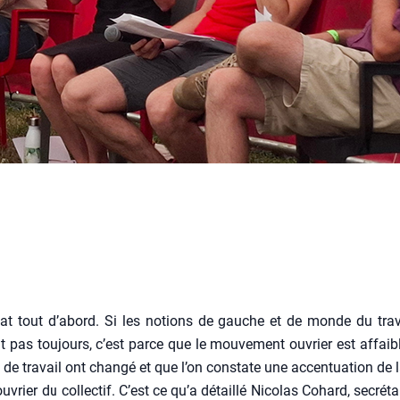
at tout d’a­bord. Si les notions de gauche et de monde du tra­v
 pas tou­jours, c’est parce que le mou­ve­ment ouvrier est affai­bl
fs de tra­vail ont chan­gé et que l’on constate une accen­tua­tion de 
ouvrier du col­lec­tif. C’est ce qu’a détaillé Nico­las Cohard, secré­t