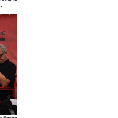
 »
e direc­teur