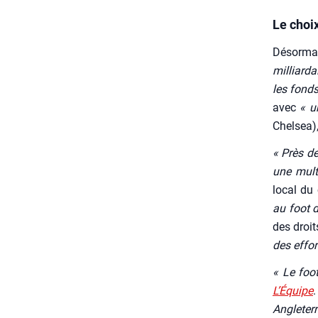
Le choix
Désor­mai
mil­liar­
les fonds
avec
« u
Chel­sea),
« Près de
une mul­ti
local du 
au foot 
des droi
des effort
« Le foot
L’Équipe
Angle­ter