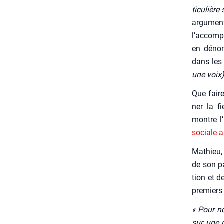
ti­cu­liè
argu­ment
l’accompa
en dénon­
dans les 
une voix)
Que faire
ner la fi
montre l
sociale a
Mathieu, 
de son pa
tion et d
pre­miers
« Pour no
sur une m