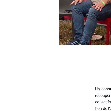
Un const
recoupent
col­lec­ti
tion de l’