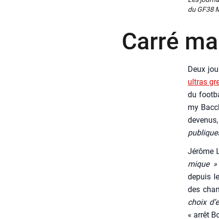
du GF38 Max
Carré ma
Deux jour
ultras gr
du foot­b
my Bac­ch
deve­nu
publique
Jérôme La
mique »
depuis le
des cham
choix d’e
« arrêt B