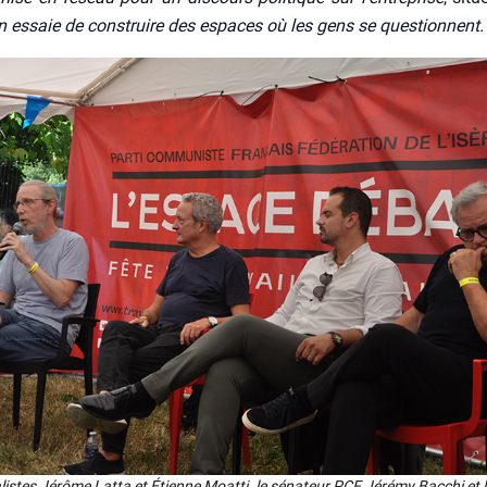
n essaie de construire des espaces où les gens se ques­tionnent.
­listes Jérôme Lat­ta et Étienne Moat­ti, le séna­teur PCF Jéré­my Bac­chi et l