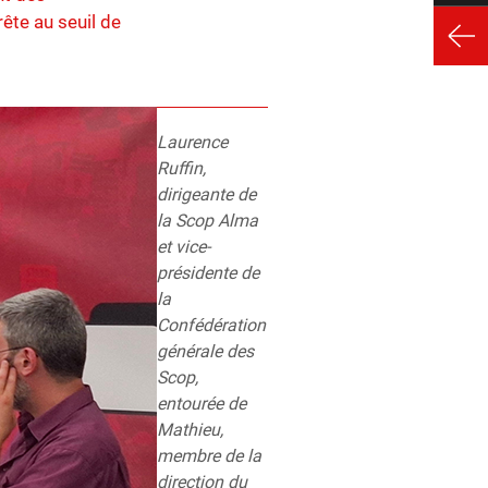
ête au seuil de
Laurence
Ruffin,
dirigeante de
la Scop Alma
et vice-
présidente de
la
Confédération
générale des
Scop,
entourée de
Mathieu,
membre de la
direction du