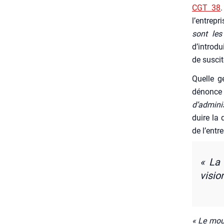
CGT 38
l’entrepr
sont les
d’introdui
de sus­ci­
Quelle g
dénonce 
d’adminis
duire la 
de l’entr
« La 
visio
« Le mou­