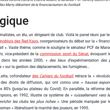
 Mar­ty débattent de la finan­cia­ri­sa­tion du foot­ball.
gique
­na­listes, un élu, un diri­geant de club. Voi­là le panel réuni par l
e­no­blois des Red Kaos
, coor­ga­ni­sa­teurs du débat sur la « finan­cia
all ». Vaste thème, comme le sou­ligne le séna­teur PCF de Mar­se
i, vice-pré­sident de la
com­mis­sion sport du Sénat
, évo­quant 
s, dans les années 2000,
« des lieux d’expérimentation des po
s »
sur la ges­tion des dépla­ce­ments, les fumi­gènes…
t­ta, cofon­da­teur
des
Cahiers du foot­ball
, retrace la
« révo­lu­t
des droits de dif­fu­sion, qui ont connu une
« hausse expo­ne
s 80’s (jusqu’au pla­teau du Covid). En paral­lèle, la réforme d
­pions, en 1992, illustre ce sys­tème de
« ruis­sel­le­ment vers l
nrichir les clubs les plus riches »
. Une période mar­quée par 
os­man » libé­ra­li­sant le mar­ché des joueurs, en 1995.