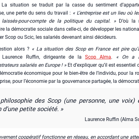
. La situa­tion se tra­duit par la casse du sen­ti­ment d’appar
ise, une perte du sens du tra­vail :
« L’entreprise est un lieu où les
 lais­sés-pour-compte de la poli­tique du capi­tal. »
D’où la né
re la démo­cra­tie sociale dans celle-ci, de déve­lop­per les natio­na­l
ter Scop ou Scic, les sala­riés deve­nant ain­si déci­deurs.
es­tion alors ?
« La situa­tion des Scop en France est pire qu’a
Lau­rence Ruf­fin, diri­geante de la
Scop Alma
.
« On a l
trateurs sala­riés en Europe ! »
Et d’ex­pli­quer qu’il est essen­tiel d
démo­cra­tie éco­no­mique pour le bien-être de l’individu, pour la r
eprise, pour l’économie par la gou­ver­nance par­ta­gée, la démo­cra­t
phi­lo­so­phie des Scop (une per­sonne, une voix) 
n d’une petite socié­té. »
Lau­rence Ruf­fin (Alma S
ve­ment coopé­ra­tif fonc­tionne en réseau, en accor­dant une atten