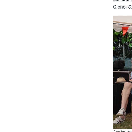
Gio­no.
O
Les jour­na