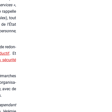
er­vices »
,
e rap­pelle
lex), tout
 de l’État
per­sonne,
 de redon­
uc­tif
. Et
 sécu­ri­té
 démarches
rga­ni­sa­
é, avec de
s.
cepen­dant
e Jéré­mie