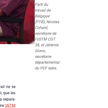
Parti du
travail de
Belgique
(PTB), Nicolas
Cohard,
secrétaire de
l'USTM CGT
38, et Jérémie
Giono,
secrétaire
départemental
du PCF Isère.
ail ne se
i, que les
la sépa­ra­
aire
USTM