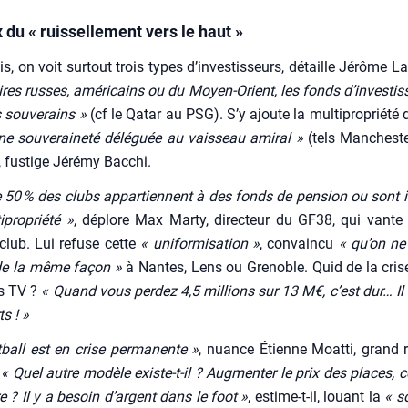
 du « ruissellement vers le haut »
s, on voit sur­tout trois types d’investisseurs, détaille Jérôme Lat
daires russes, amé­ri­cains ou du Moyen-Orient, les fonds d’investi
 sou­ve­rains »
(cf le Qatar au PSG). S’y ajoute la mul­ti­pro­prié­té 
ne sou­ve­rai­ne­té délé­guée au vais­seau ami­ral »
(tels Man­ches­t
 fus­tige Jéré­my Bac­chi.
 50 % des clubs appar­tiennent à des fonds de pen­sion ou sont i
­pro­prié­té »
, déplore Max Mar­ty, direc­teur du GF38, qui vante
club. Lui refuse cette
« uni­for­mi­sa­tion »
, convain­cu
« qu’on ne
de la même façon »
à Nantes, Lens ou Gre­noble. Quid de la cris
ts TV ?
« Quand vous per­dez 4,5 mil­lions sur 13 M€, c’est dur… Il 
s ! »
­ball est en crise per­ma­nente »
, nuance Étienne Moat­ti, grand r
.
« Quel autre modèle existe-t-il ? Aug­men­ter le prix des places
re ? Il y a besoin d’argent dans le foot »
, estime-t-il, louant la
« so