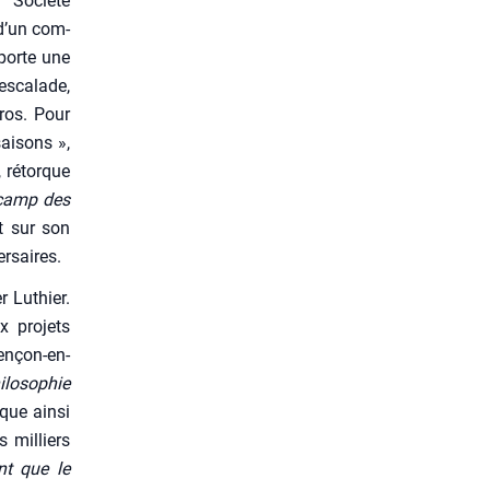
 Socié­té
 d’un com­
­porte une
’escalade,
uros. Pour
ai­sons »,
, rétorque
 camp des
ct sur son
r­saires.
er Luthier.
 pro­jets
en­çon-en-
­lo­so­phie
oque ain­si
 mil­liers
ant que le