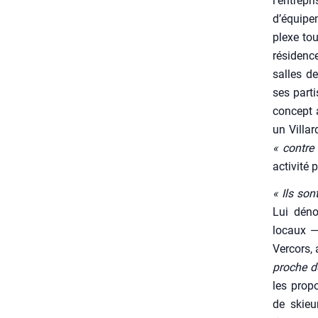
l’entrep
d’équipem
plexe tou
rési­denc
salles de
ses par­t
concept a
un Vil­la
« contre
acti­vi­té 
« Ils son
Lui dén
locaux — 
Ver­cors,
proche d
les pro­p
de skieur