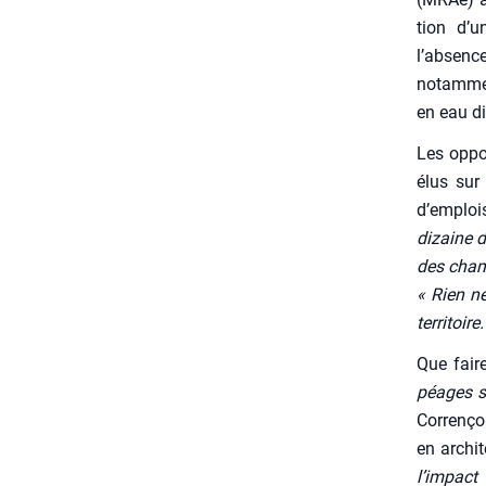
tion d’un
l’absence
notam­me
en eau di
Les oppo­
élus sur 
d’emplois
dizaine d
des chamb
« Rien ne
ter­ri­toire
Que fair
péages su
Cor­ren­ço
en archi­t
l’impact 