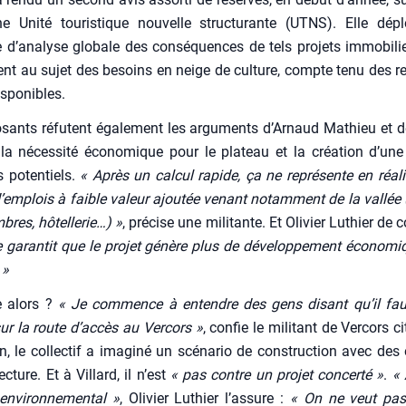
e Uni­té tou­ris­tique nou­velle struc­tu­rante (UTNS). Elle dépl
 d’analyse glo­bale des consé­quences de tels pro­jets immo­bi­lie
nt au sujet des besoins en neige de culture, compte tenu des re
s­po­nibles.
sants réfutent éga­le­ment les argu­ments d’Arnaud Mathieu et d
la néces­si­té éco­no­mique pour le pla­teau et la créa­tion d’une
 poten­tiels.
« Après un cal­cul rapide, ça ne repré­sente en réa­li
’emplois à faible valeur ajou­tée venant notam­ment de la val­lée (
res, hôtel­le­rie…) »
, pré­cise une mili­tante. Et Oli­vier Luthier de c
 garan­tit que le pro­jet génère plus de déve­lop­pe­ment éco­no­mi
. »
e alors ?
« Je com­mence à entendre des gens disant qu’il fau­
r la route d’accès au Ver­cors »
, confie le mili­tant de Ver­cors c
n, le col­lec­tif a ima­gi­né un scé­na­rio de construc­tion avec des 
ec­ture. Et à Vil­lard, il n’est
« pas contre un pro­jet concer­té »
.
« 
envi­ron­ne­men­tal »
, Oli­vier Luthier l’assure :
« On ne veut pas