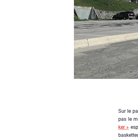
Sur le pa
pas le mo
ker »
espè
basketteu