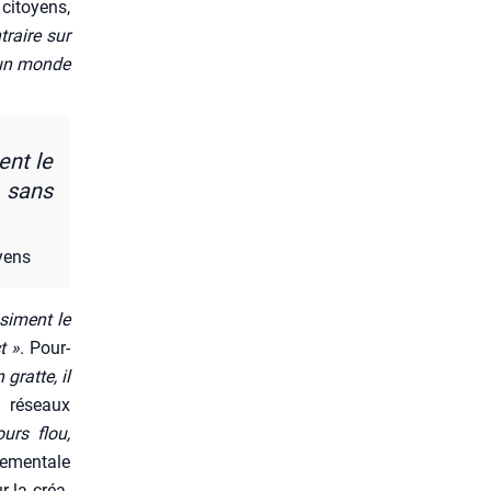
s citoyens,
raire sur
s un monde
ent le
, sans
oyens
si­ment le
t »
. Pour­
 gratte, il
s réseaux
ours flou,
e­men­tale
r la créa­