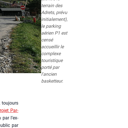
terrain des
Adrets, prévu
initialement),
le parking
aérien P1 est
censé
accueillir le
complexe
touristique
porté par
l'ancien
basketteur.
 tou­jours
o­jet Par­
 par l’ex-
public par