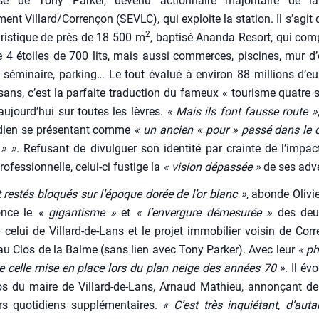
rise de Tony Par­ker, deve­nu action­naire majo­ri­taire de la
ent Villard/Corrençon (SEVLC), qui exploite la sta­tion. Il s’agit
2
­ris­tique de près de 18 500 m
, bap­ti­sé Anan­da Resort, qui com
e 4 étoiles de 700 lits, mais aus­si com­merces, pis­cines, mur d
 sémi­naire, par­king… Le tout éva­lué à envi­ron 88 mil­lions d’e
i­sans, c’est la par­faite tra­duc­tion du fameux « tou­risme quatre s
ujourd’hui sur toutes les lèvres.
« Mais ils font fausse route »
r­dien se pré­sen­tant comme
« un ancien « pour » pas­sé dans le
 » »
. Refu­sant de divul­guer son iden­ti­té par crainte de l’impa
pro­fes­sion­nelle, celui-ci fus­tige la
« vision dépas­sée »
de ses adve
t res­tés blo­qués sur l’époque dorée de l’or blanc »
, abonde Oli­vi
once le
« gigan­tisme »
et
« l’envergure déme­su­rée »
des deux
celui de Vil­lard-de-Lans et le pro­jet immo­bi­lier voi­sin de Cor­r
 au Clos de la Balme (sans lien avec Tony Par­ker). Avec leur
« phi
e celle mise en place lors du plan neige des années 70 »
. Il év
os du maire de Vil­lard-de-Lans, Arnaud Mathieu, annon­çant des
s quo­ti­diens sup­plé­men­taires.
« C’est très inquié­tant, d’aut