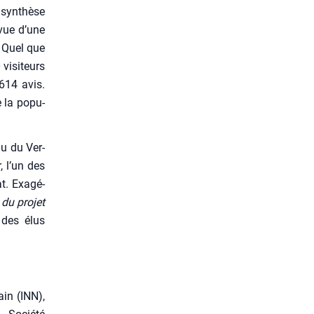
 syn­thèse
 vue d’une
. Quel que
visi­teurs
 614 avis.
de la popu­
au du Ver­
, l’un des
t. Exa­gé­
du pro­jet
 des élus
ain (INN),