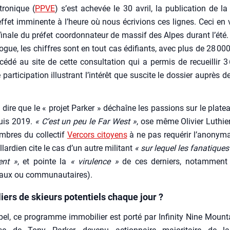
tro­nique (
PPVE
) s’est ache­vée le 30 avril, la publi­ca­tion de la
effet immi­nente à l’heure où nous écri­vions ces lignes. Ceci en
inale du pré­fet coor­don­na­teur de mas­sif des Alpes durant l’été
ilogue, les chiffres sont en tout cas édi­fiants, avec plus de 28 000 
é­dé au site de cette consul­ta­tion qui a per­mis de recueillir 3
par­ti­ci­pa­tion illus­trant l’intérêt que sus­cite le dos­sier auprès 
 dire que le « pro­jet Par­ker » déchaîne les pas­sions sur le pla­te
uis 2019.
« C’est un peu le Far West »
, ose même Oli­vier Luthier
bres du col­lec­tif
Ver­cors citoyens
à ne pas requé­rir l’anonyma
l­lar­dien cite le cas d’un autre mili­tant
« sur lequel les fana­tiques 
ent »
, et pointe la
« viru­lence »
de ces der­niers, notam­ment
paux ou com­mu­nau­taires).
iers de skieurs potentiels chaque jour ?
pel, ce pro­gramme immo­bi­lier est por­té par Infi­ni­ty Nine Moun­t