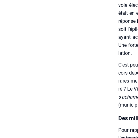
voie élec­
était en 
réponse f
soit l’ép
ayant acc
Une forte 
la­tion.
C’est peu
cors dep
rares mem
ré ? Le Vi
s’acharn
(muni­ci­
Des mill
Pour rap­