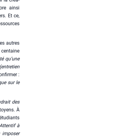
ore ain­si
rs. Et ce,
s­sources
es autres
 cen­taine
­té qu’une
entre­tien
onfir­mer :
que sur le
drait des
itoyens. À
étu­diants
Atten­tif à
 impo­ser