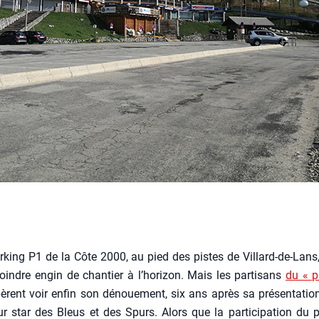
r­king P1 de la Côte 2000, au pied des pistes de Vil­lard-de-Lans,
indre engin de chan­tier à l’horizon. Mais les par­ti­sans
du « pr
rent voir enfin son dénoue­ment, six ans après sa pré­sen­ta­tion
r star des Bleus et des Spurs. Alors que la par­ti­ci­pa­tion du 