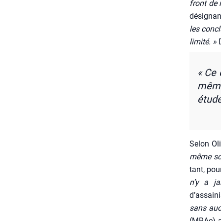
front de
dési­gnan
les concl
limi­té. »
D
« Ce 
même 
étude
Selon Oli
même sché
tant, pour
n’y a ja
d’assain
sans aucu
(MRAe) a 