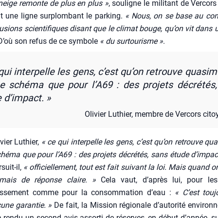
 neige remonte de plus en plus »
, sou­ligne le mili­tant de Ver­cor
t une ligne sur­plom­bant le par­king.
« Nous, on se base au cont
u­sions scien­ti­fiques disant que le cli­mat bouge, qu’on vit dan
’où son refus de ce sym­bole
« du sur­tou­risme »
.
qui inter­pelle les gens, c’est qu’on retrouve qua­si­m
sché­ma que pour l’A69 : des pro­jets décré­tés
 d’impact. »
Oli­vier Luthier, membre de Ver­cors cit
­vier Luthier,
« ce qui inter­pelle les gens, c’est qu’on retrouve qua­
­ma que pour l’A69 : des pro­jets décré­tés, sans étude d’impac
­suit-il,
« offi­ciel­le­ment, tout est fait sui­vant la loi. Mais quand on
mais de réponse claire. »
Cela vaut, d’après lui, pour le
issement comme pour la consom­ma­tion d’eau :
« C’est tou­j
ne garan­tie. »
De fait, la Mis­sion régio­nale d’autorité envi­ron­n
ren­du un second avis assor­ti de réserves, en début d’année, su