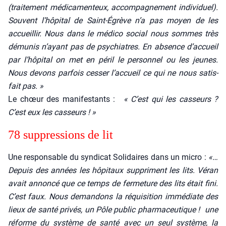
(trai­te­ment médi­ca­men­teux, accom­pa­gne­ment indi­vi­duel).
Sou­vent l’hôpital de Saint-Égrève n’a pas moyen de les
accueillir. Nous dans le médi­co social nous sommes très
dému­nis n’ayant pas de psy­chiatres. En absence d’accueil
par l’hôpital on met en péril le per­son­nel ou les jeunes.
Nous devons par­fois ces­ser l’accueil ce qui ne nous satis­
fait pas. »
Le chœur des mani­fes­tants :
« C’est qui les cas­seurs ?
C’est eux les cas­seurs ! »
78 sup­pres­sions de lit
Une res­pon­sable du syn­di­cat Soli­daires dans un micro :
«…
Depuis des années les hôpi­taux sup­priment les lits. Véran
avait annon­cé que ce temps de fer­me­ture des lits était fini.
C’est faux. Nous deman­dons la réqui­si­tion immé­diate des
lieux de san­té pri­vés, un Pôle public phar­ma­ceu­tique ! une
réforme du sys­tème de san­té avec un seul sys­tème, la