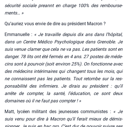
sécu­ri­té sociale preannt en charge 100% des rem­bour­se­
ments… »
Qu’auriez vous envie de dire au pré­sident Macron ?
Emma­nuelle :
« Je tra­vaille depuis dix ans dans l’hôpital,
dans un Centre Médi­co Psy­cho­lo­gique dans Gre­noble. Je
suis venue cla­mer que cela ne va pas. Les patients sont en
dan­ger. 78 lits ont été fer­més en 4 ans. 27 postes de méde­
cins sont à pour­voir (soit envi­ron 25%). On fonc­tionne avec
des méde­cins inté­ri­maires qui changent tous les mois, qui
ne connaissent pas les patients. Tout retombe sur la res­
pon­sa­bi­li­té des infir­miers. Je dirais au pré­sident : qu’il
arrête de comp­ter, la san­té, l’éducation, ce sont deux
domaines où il ne faut pas comp­ter ! »
Matt, lycéen mili­tant des jeu­nesses com­mu­nistes :
« Je
suis venu pour dire à Macron qu’il ferait mieux de démis­
sion­ner. Je suis en bac pro. C’est dur de pou­voir suivre ses