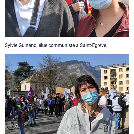
Syl­vie Gui­nand, élue com­mu­niste à Saint-Egrève.