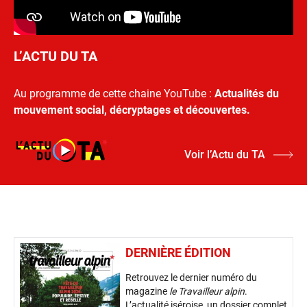
L’ACTU DU TA
Au programme de cette chaine YouTube :
Actualités du
mouvement social, décryptages et découvertes.
Voir l’Actu du TA
DERNIÈRE ÉDITION
Retrouvez le dernier numéro du
magazine
le Travailleur alpin
.
L’actualité iséroise, un dossier complet