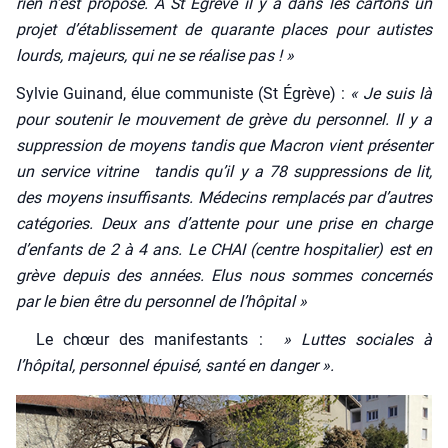
rien n’est pro­po­sé. A St Egrève il y a dans les car­tons un
pro­jet d’établissement de qua­rante places pour autistes
lourds, majeurs, qui ne se réa­lise pas ! »
Syl­vie Gui­nand, élue com­mu­niste (St Égrève) :
« Je suis là
pour sou­te­nir le mou­ve­ment de grève du per­son­nel. Il y a
sup­pres­sion de moyens tan­dis que Macron vient pré­sen­ter
un ser­vice vitrine tan­dis qu’il y a 78 sup­pres­sions de lit,
des moyens insuf­fi­sants. Méde­cins rem­pla­cés par d’autres
caté­go­ries. Deux ans d’attente pour une prise en charge
d’enfants de 2 à 4 ans. Le CHAI (centre hos­pi­ta­lier) est en
grève depuis des années. Elus nous sommes concer­nés
par le bien être du per­son­nel de l’hôpital »
Le chœur des mani­fes­tants :
» Luttes sociales à
l’hôpital, per­son­nel épui­sé, san­té en dan­ger ».