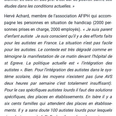
études dans les condi­tions actuelles. »
Her­vé Achard, membre de l’association AFIPH qui accom­
pagne les per­sonnes en situa­tion de han­di­cap (2000 per­
sonnes prises en charge, 2000 employés).
« Je suis parent
d’enfant autiste Je suis conscient qu’il y a des efforts faits
pour les autistes en France. La situa­tion n’est pas facile
pour les autistes. Le contexte est très dégra­dé comme en
témoigne la mani­fes­ta­tion de ce matin devant l’hôpital de
st Egreve. La poli­tique actuelle est « l’intégration des
autistes ». Bien. Pour l’intégration des autistes dans le sys­
tème sco­laire, déjà les moyens n’existent pas (une AVS
deux heures par semaine c’est tota­le­ment insuf­fi­sant).
Pour le cas spé­ci­fiques autistes lourds il faut des solu­tions
spé­ci­fiques, des places en éta­blis­se­ments. En Isère il y a
six cents familles qui attendent des places en éta­blis­se­
ments. Il y a sans doute 100 autistes lourds pour les­quels