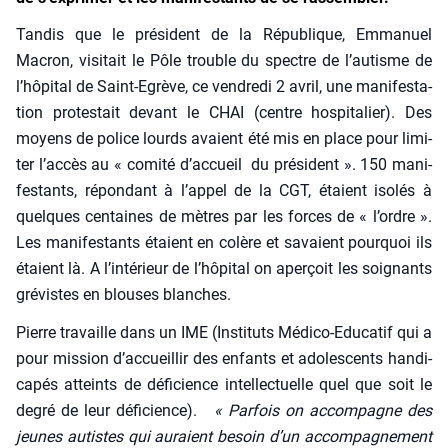
Tan­dis que le pré­sident de la Répu­blique, Emma­nuel
Macron, visi­tait le Pôle trouble du spectre de l’au­tisme de
l’hôpital de Saint-Egrève, ce ven­dre­di 2 avril, une mani­fes­ta­
tion pro­tes­tait devant le CHAI (centre hos­pi­ta­lier). Des
moyens de police lourds avaient été mis en place pour limi­
ter l’accès au « comi­té d’accueil du pré­sident ». 150 mani­
fes­tants, répon­dant à l’appel de la CGT, étaient iso­lés à
quelques cen­taines de mètres par les forces de « l’ordre ».
Les mani­fes­tants étaient en colère et savaient pour­quoi ils
étaient là. A l’intérieur de l’hôpital on aper­çoit les soi­gnants
gré­vistes en blouses blanches.
Pierre tra­vaille dans un IME (Ins­ti­tuts Médi­co-Edu­ca­tif qui a
pour mis­sion d’accueillir des enfants et ado­les­cents han­di­
ca­pés atteints de défi­cience intel­lec­tuelle quel que soit le
degré de leur défi­cience).
« Par­fois on accom­pagne des
jeunes autistes qui auraient besoin d’un accom­pa­gne­ment