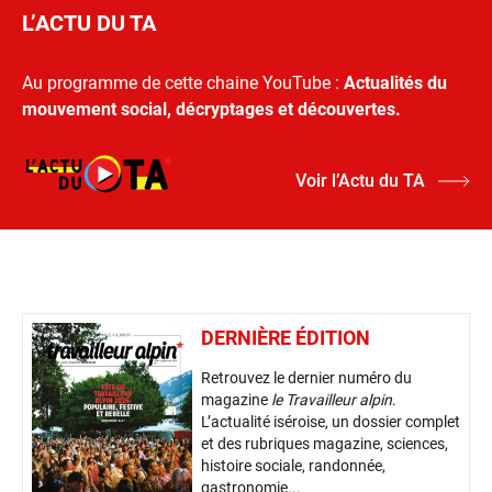
L’ACTU DU TA
Au programme de cette chaine YouTube :
Actualités du
mouvement social, décryptages et découvertes.
Voir l’Actu du TA
DERNIÈRE ÉDITION
Retrouvez le dernier numéro du
magazine
le Travailleur alpin
.
L’actualité iséroise, un dossier complet
et des rubriques magazine, sciences,
histoire sociale, randonnée,
gastronomie...