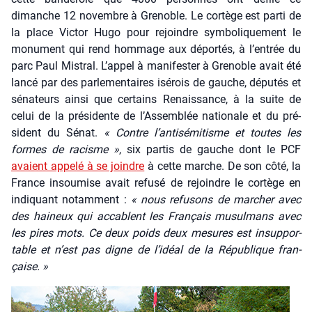
dimanche 12 novembre à Gre­noble. Le cor­tège est par­ti de
la place Vic­tor Hugo pour rejoindre sym­bo­li­que­ment le
monu­ment qui rend hom­mage aux dépor­tés, à l’entrée du
parc Paul Mis­tral. L’appel à mani­fes­ter à Gre­noble avait été
lan­cé par des par­le­men­taires isé­rois de gauche, dépu­tés et
séna­teurs ain­si que cer­tains Renais­sance, à la suite de
celui de la pré­si­dente de l’Assemblée natio­nale et du pré­
sident du Sénat.
« Contre l’antisémitisme et toutes les
formes de racisme »
, six par­tis de gauche dont le PCF
avaient appe­lé à se joindre
à cette marche. De son côté, la
France insou­mise avait refu­sé de rejoindre le cor­tège en
indi­quant notam­ment :
« nous refu­sons de mar­cher avec
des hai­neux qui accablent les Fran­çais musul­mans avec
les pires mots. Ce deux poids deux mesures est insup­por­
table et n’est pas digne de l’idéal de la Répu­blique fran­
çaise. »