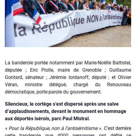
La banderole portée notamment par Marie-Noëlle Battistel,
députée ; Eric Piolle, maire de Grenoble ; Guillaume
Gontard, sénateur ; Jérémie Iordanoff, député ; et Olivier
Véran, ministre délégué, chargé du Renouveau
démocratique, porte-parole du gouvernement.
Silencieux, le cortège s’est dispersé après une salve
d’applaudissements, devant le monument en hommage
aux déportés isérois, parc Paul Mistral.
« Pour la Répu­blique, non à l’antisémitisme »
. C’est der­rière
cette ban­de­role que 4000 per­sonnes ont défi­lé ce