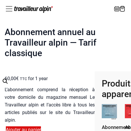
Abonnement annuel au
Travailleur alpin — Tarif
classique
60,00
€
for 1 year
TTC
Produit
L’a­bon­ne­ment com­prend la récep­tion à
appare
votre domi­cile du maga­zine men­suel Le
Tra­vailleur alpin et l’ac­cès libre à tous les
articles publiés sur le site du Tra­vailleur
alpin.
Abonnement
Ab
Ajouter au panier