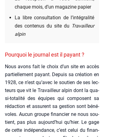
chaque mois, d’un maga­zine papier
La libre consul­ta­tion de l’intégralité
des conte­nus du site du
Tra­vailleur
alpin
Pourquoi le journal est il payant ?
Nous avons fait le choix d’un site en accès
par­tiel­le­ment payant. Depuis sa créa­tion en
1928, ce n’est qu’avec le sou­tien de ses lec­
teurs que vit le Tra­vailleur alpin dont la qua­­
si-tota­­li­­té des équipes qui com­posent sa
rédac­tion et assurent sa ges­tion sont béné­
voles. Aucun groupe finan­cier ne nous sou­
tient, pas plus aujourd’hui qu’hier. Le gage
de cette indé­pen­dance, c’est celui du finan­