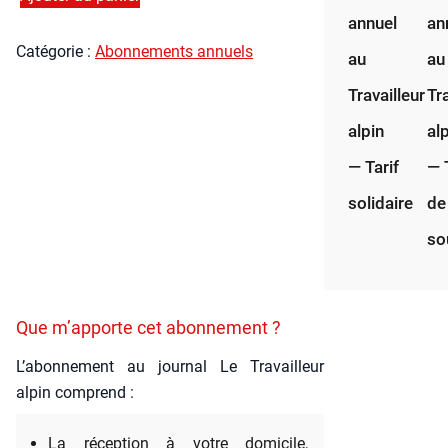
quan­
annuel
an
ti­
Caté­go­rie :
Abon­ne­ments annuels
té
au
au
de
Travailleur
Tra
Abon­
ne­
alpin
al
ment
— Tarif
— 
annuel
au
solidaire
de
Tra­
so
vailleur
alpin
—
Tarif
Que m’apporte cet abonnement ?
clas­
L’a­bon­ne­ment au jour­nal Le Tra­vailleur
sique
alpin com­prend :
La récep­tion à votre domi­cile,