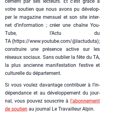
ce­ment par ses lec­teurs. Et c’est grâce à
votre sou­tien que nous avons pu déve­lop­
per le maga­zine men­suel et son site inter­
net d’information ; créer une chaîne You­
Tube, l’Actu du
TA (https://www.youtube.com/@lactuduta);
construire une pré­sence active sur les
réseaux sociaux. Sans oublier la fête du TA,
la plus ancienne mani­fes­ta­tion fes­tive et
cultu­relle du dépar­te­ment.
Si vous vou­lez davan­tage contri­buer à l’in­
dé­pen­dance et au déve­lop­pe­ment du jour­
nal, vous pou­vez sous­crire à
l’a­bon­ne­ment
de sou­tien
au jour­nal Le Tra­vailleur Alpin.