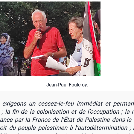
Jean-Paul Foul­croy.
exi­geons un ces­sez-le-feu immé­diat et per­ma­
 la fin de la colo­ni­sa­tion et de l’oc­cu­pa­tion ; la
sance par la France de l’É­tat de Pales­tine dans le
it du peuple pales­ti­nien à l’au­to­dé­ter­mi­na­tion ; l