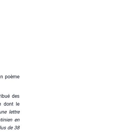
u un poème
ri­bué des
ie dont le
ne lettre
ti­nien en
plus de 38