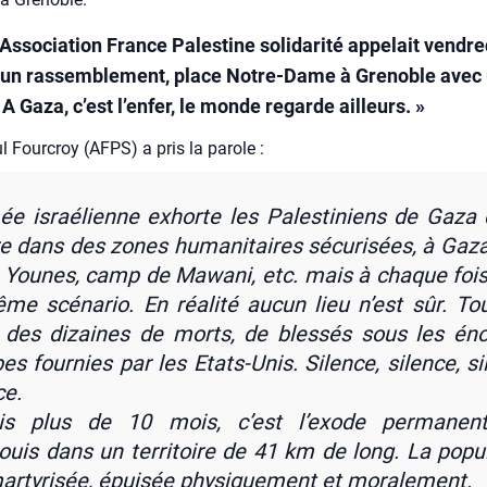
 Association France Palestine solidarité appelait vendre
 à un rassemblement, place Notre-Dame à Grenoble avec
 A Gaza, c’est l’enfer, le monde regarde ailleurs. »
 Four­croy (AFPS) a pris la parole :
mée israé­lienne exhorte les Pales­ti­niens de Gaza
e dans des zones huma­ni­taires sécu­ri­sées, à Gaza 
Younes, camp de Mawa­ni, etc. mais à chaque fois
me scé­na­rio. En réa­li­té aucun lieu n’est sûr. To
 des dizaines de morts, de bles­sés sous les é
s four­nies par les Etats-Unis. Silence, silence, si
ce.
is plus de 10 mois, c’est l’exode per­ma­nen
uis dans un ter­ri­toire de 41 km de long. La popu­l
ar­ty­ri­sée, épui­sée phy­si­que­ment et mora­le­ment.