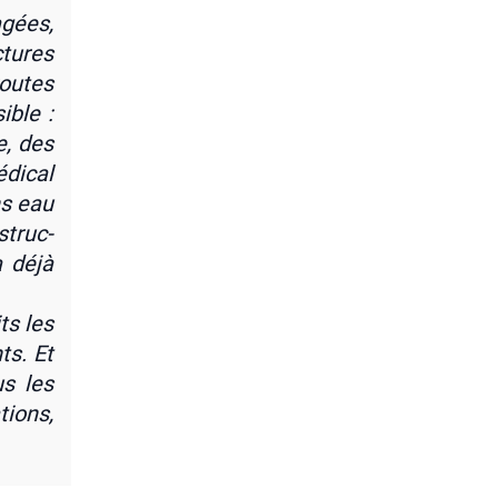
gées,
c­tures
routes
ible :
e, des
di­cal
ns eau
struc­
a déjà
ts les
ts. Et
us les
tions,