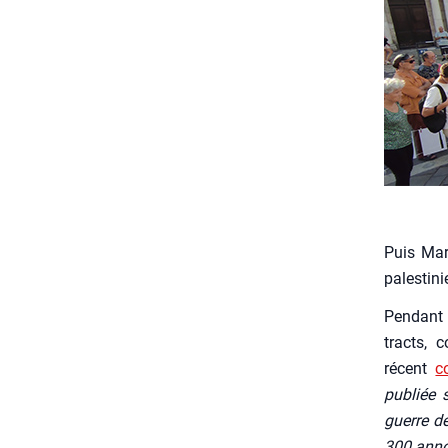
Puis Mari
pales­ti­n
Pen­dant 
tracts, c
récent
c
publiée s
guerre de
300 annon