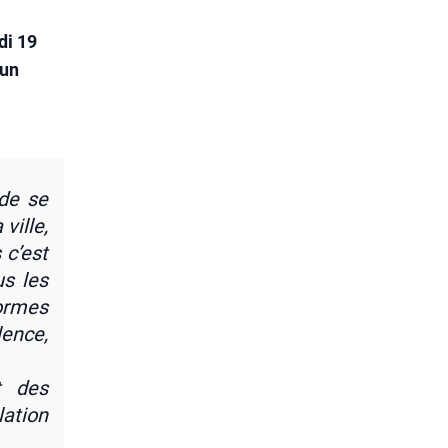
di 19
 un
 de se
ville,
 c’est
us les
normes
lence,
t des
a­tion