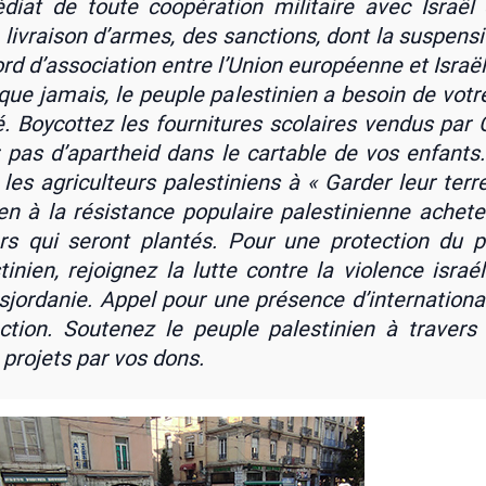
diat de toute coopé­ra­tion mili­taire avec Israël
 livrai­son d’armes, des sanc­tions, dont la sus­pen­s
ord d’as­so­cia­tion entre l’U­nion euro­péenne et Israël
que jamais, le peuple pales­ti­nien a besoin de votre
té. Boy­cot­tez les four­ni­tures sco­laires ven­dus par 
: pas d’a­par­theid dans le car­table de vos enfants
 les agri­cul­teurs pales­ti­niens à « Gar­der leur terr
ien à la résis­tance popu­laire pales­ti­nienne ache­t
iers qui seront plan­tés. Pour une pro­tec­tion du 
­ti­nien, rejoi­gnez la lutte contre la vio­lence israé­
s­jor­da­nie. Appel pour une pré­sence d’in­ter­na­tio­n
ec­tion. Sou­te­nez le peuple pales­ti­nien à tra­vers d
 pro­jets par vos dons.