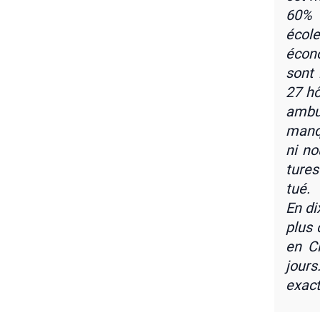
60% 
écoles
éco­n
sont 
27 hô
ambu­
man­q
ni no
tures
tué.
En di
plus 
en Ci
jours
exac­