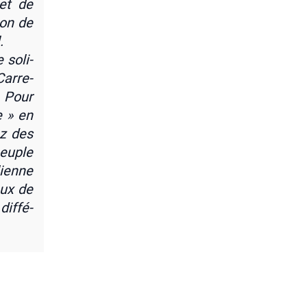
 et de
ion de
.
 soli­
Car­re­
. Pour
e » en
ez des
peuple
lienne
aux de
if­fé­