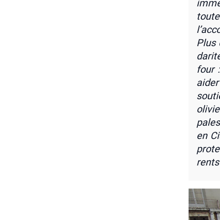
immé­
toute
l’ac­c
Plus 
da­ri­
four 
aider
sou­t
oli­v
pales
en Ci
pro­t
rents