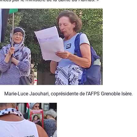
Marie-Luce Jaou­ha­ri, copré­si­dente de l’AFPS Gre­noble Isère.