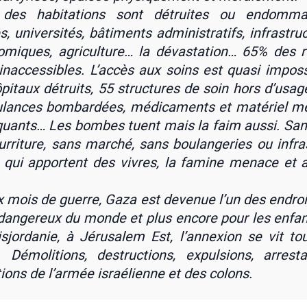
des habi­ta­tions sont détruites ou endom­ma­
, uni­ver­si­tés, bâti­ments admi­nis­tra­tifs, infra­stru
o­miques, agri­cul­ture… la dévas­ta­tion… 65% des 
inac­ces­sibles. L’accès aux soins est qua­si impos­s
pi­taux détruits, 55 struc­tures de soin hors d’u­sag
lances bom­bar­dées, médi­ca­ments et maté­riel mé
uants… Les bombes tuent mais la faim aus­si. Sa
ur­ri­ture, sans mar­ché, sans bou­lan­ge­ries ou infra­
 qui apportent des vivres, la famine menace et 
x mois de guerre, Gaza est deve­nue l’un des endroi
dan­ge­reux du monde et plus encore pour les enfan
s­jor­da­nie, à Jéru­sa­lem Est, l’an­nexion se vit to
. Démo­li­tions, des­truc­tions, expul­sions, arres­ta­
tions de l’ar­mée israé­lienne et des colons.