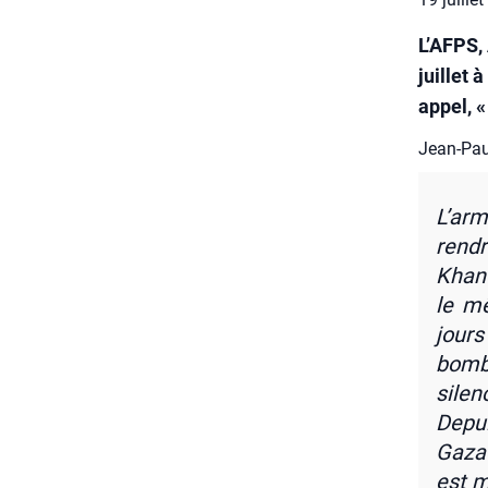
L’AFPS,
juillet
appel, «
Jean-Paul
L’ar­
rendr
Khan 
le mê
jours
bombe
silen
Depu
Gazao
est m