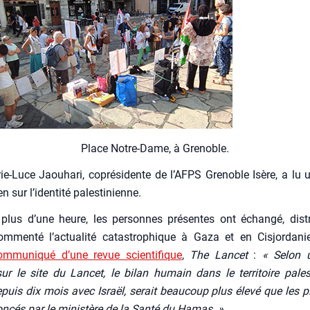
Place Notre-Dame, à Gre­noble.
e-Luce Jaou­ha­ri, copré­si­dente de l’AFPS Gre­noble Isère, a l
ien sur l’identité pales­ti­nienne.
plus d’une heure, les per­sonnes pré­sentes ont échan­gé, dis­t
om­men­té l’actualité catas­tro­phique à Gaza et en Cis­jor­da­n
om­mu­ni­qué d’une revue scien­ti­fique
,
The Lan­cet
:
« Selon u
ur le site du Lan­cet, le bilan humain dans le ter­ri­toire pales­
puis dix mois avec Israël, serait beau­coup plus éle­vé que les 
­cés par le minis­tère de la San­té du Hamas. »