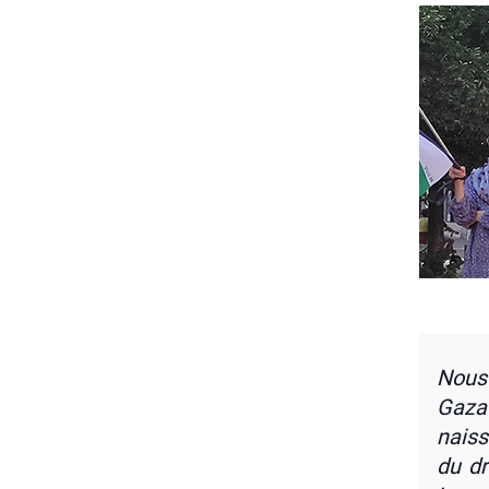
Nous 
Gaza ;
nais­
du dro