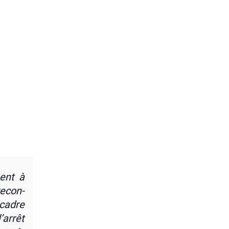
nent à
 recon­
 cadre
’ar­rêt