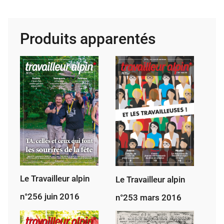
du
TA
2024,
Produits apparentés
le
pro­
gramme
Le Travailleur alpin
Le Travailleur alpin
n°256 juin 2016
n°253 mars 2016