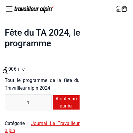
Fête du TA 2024, le
programme
0,00
€
TTC
Tout le pro­gramme de la fête du
Tra­vailleur alpin 2024
quan­
Ajouter au
ti­
panier
té
de
Caté­go­rie :
Jour­nal Le Tra­vailleur
Fête
alpin