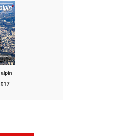
 alpin
2017