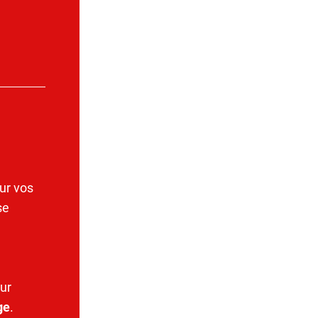
ur vos
se
ur
ge
.