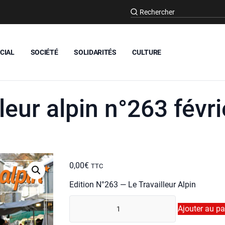
CIAL
SOCIÉTÉ
SOLIDARITÉS
CULTURE
lleur alpin n°263 févr
0,00
€
TTC
Edi­tion N°263 — Le Tra­vailleur Alpin
quan­
Ajouter au pa
ti­
té