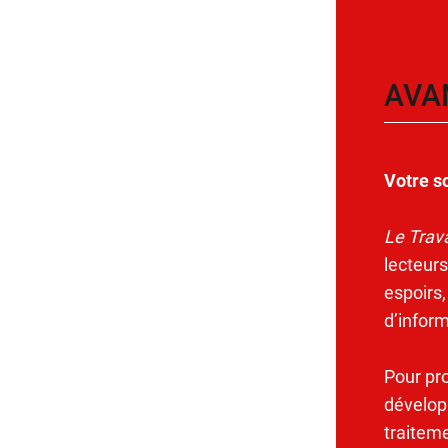
AVA
Votre s
Le Trava
lecteurs
espoirs,
d’infor
Pour pr
dévelop
traitem