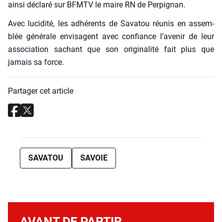
ain­si décla­ré sur BFMTV le maire RN de Per­pi­gnan.
Avec luci­di­té, les adhé­rents de Sava­tou réunis en assem­
blée géné­rale envi­sagent avec confiance l’avenir de leur
asso­cia­tion sachant que son ori­gi­na­li­té fait plus que
jamais sa force.
Partager cet article
SAVATOU
SAVOIE
AVANT DE PARTIR