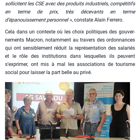
sol­li­citent les CSE avec des pro­duits indus­triels, com­pé­ti­tifs
en terme de prix, très déce­vants en terme
d’épanouissement per­son­nel »
, constate Alain Fer­re­ro.
Cela dans un contexte où les choix poli­tiques des gou­ver­
ne­ments Macron, notam­ment au tra­vers des ordon­nances
qui ont sen­si­ble­ment réduit la repré­sen­ta­tion des sala­riés
et le rôle des ins­ti­tu­tions dans les­quelles ils peuvent
s’exprimer, ont mis à mal les asso­cia­tions de tou­risme
social pour lais­ser la part belle au pri­vé.