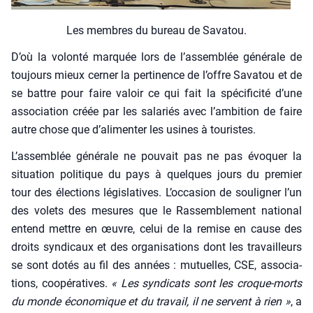
Les membres du bureau de Sava­tou.
D’où la volon­té mar­quée lors de l’assemblée géné­rale de
tou­jours mieux cer­ner la per­ti­nence de l’offre Sava­tou et de
se battre pour faire valoir ce qui fait la spé­ci­fi­ci­té d’une
asso­cia­tion créée par les sala­riés avec l’ambition de faire
autre chose que d’alimenter les usines à tou­ristes.
L’assemblée géné­rale ne pou­vait pas ne pas évo­quer la
situa­tion poli­tique du pays à quelques jours du pre­mier
tour des élec­tions légis­la­tives. L’occasion de sou­li­gner l’un
des volets des mesures que le Ras­sem­ble­ment natio­nal
entend mettre en œuvre, celui de la remise en cause des
droits syn­di­caux et des orga­ni­sa­tions dont les tra­vailleurs
se sont dotés au fil des années : mutuelles, CSE, asso­cia­
tions, coopé­ra­tives.
« Les syn­di­cats sont les croque-morts
du monde éco­no­mique et du tra­vail, il ne servent à rien »
, a