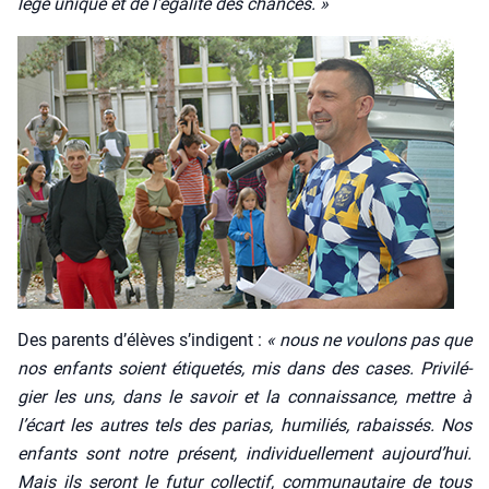
lège unique et de l’égalité des chances. »
Des parents d’élèves s’indigent :
« nous ne vou­lons pas que
nos enfants soient éti­que­tés, mis dans des cases. Pri­vi­lé­
gier les uns, dans le savoir et la connais­sance, mettre à
l’écart les autres tels des parias, humi­liés, rabais­sés. Nos
enfants sont notre pré­sent, indi­vi­duel­le­ment aujourd’hui.
Mais ils seront le futur col­lec­tif, com­mu­nau­taire de tous