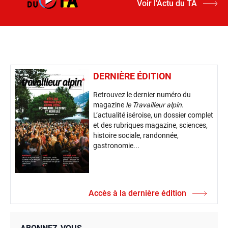
Voir l’Actu du TA
DERNIÈRE ÉDITION
Retrouvez le dernier numéro du
magazine
le Travailleur alpin
.
L’actualité iséroise, un dossier complet
et des rubriques magazine, sciences,
histoire sociale, randonnée,
gastronomie...
Accès à la dernière édition