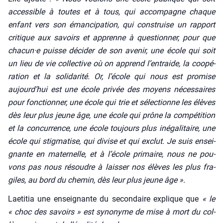
acces­sible à toutes et à tous, qui accom­pagne chaque
enfant vers son éman­ci­pa­tion, qui construise un rap­port
cri­tique aux savoirs et apprenne à ques­tion­ner, pour que
chacun·e puisse déci­der de son ave­nir, une école qui soit
un lieu de vie col­lec­tive où on apprend l’entraide, la coopé­
ra­tion et la soli­da­ri­té. Or, l’é­cole qui nous est pro­mise
aujourd’­hui est une école pri­vée des moyens néces­saires
pour fonc­tion­ner, une école qui trie et sélec­tionne les élèves
dès leur plus jeune âge, une école qui prône la com­pé­ti­tion
et la concur­rence, une école tou­jours plus inéga­li­taire, une
école qui stig­ma­tise, qui divise et qui exclut. Je suis ensei­
gnante en mater­nelle, et à l’é­cole pri­maire, nous ne pou­
vons pas nous résoudre à lais­ser nos élèves les plus fra­
giles, au bord du che­min, dès leur plus jeune âge ».
Lae­ti­tia une ensei­gnante du secon­daire explique que
« le
« choc des savoirs » est syno­nyme de mise à mort du col­