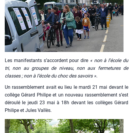
Les mani­fes­tants s’accordent pour dire
« non à l’école du
tri, non au groupes de niveau, non aux fer­me­tures de
classes ; non à l’école du choc des savoirs ».
Un ras­sem­ble­ment avait eu lieu le mar­di 21 mai devant le
col­lège Gérard Phi­lipe et un nou­veau ras­sem­ble­ment s’est
dérou­lé le jeu­di 23 mai à 18h devant les col­lèges Gérard
Phi­lipe et Jules Val­lès.