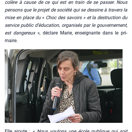
colère à cause de ce qui est en train de se pas­ser. Nous
pen­sons que le pro­jet de socié­té qui se des­sine à tra­vers la
mise en place du « Choc des savoirs » et la des­truc­tion du
ser­vice public d’éducation, orga­ni­sés par le gou­ver­ne­ment,
est dan­ge­reux »
, déclare Marie, ensei­gnante dans le pri­
maire.
Elle ajoute :
« Nous vou­lons une école publique qui soit