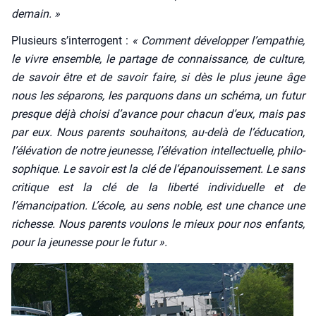
demain. »
Plu­sieurs s’interrogent :
« Com­ment déve­lop­per l’empathie,
le vivre ensemble, le par­tage de connais­sance, de culture,
de savoir être et de savoir faire, si dès le plus jeune âge
nous les sépa­rons, les par­quons dans un sché­ma, un futur
presque déjà choi­si d’avance pour cha­cun d’eux, mais pas
par eux. Nous parents sou­hai­tons, au-delà de l’éducation,
l’élévation de notre jeu­nesse, l’élévation intel­lec­tuelle, phi­lo­
so­phique. Le savoir est la clé de l’épanouissement. Le sans
cri­tique est la clé de la liber­té indi­vi­duelle et de
l’émancipation. L’école, au sens noble, est une chance une
richesse. Nous parents vou­lons le mieux pour nos enfants,
pour la jeu­nesse pour le futur ».