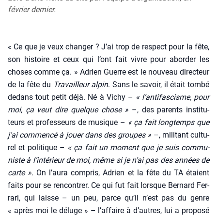
février dernier.
« Ce que je veux chan­ger ? J’ai trop de res­pect pour la fête,
son his­toire et ceux qui l’ont fait vivre pour abor­der les
choses comme ça. » Adrien Guerre est le nou­veau direc­teur
de la fête du
Tra­vailleur alpin
. Sans le savoir, il était tom­bé
dedans tout petit déjà. Né à Vichy –
« l’antifascisme, pour
moi, ça veut dire quelque chose »
–, des parents ins­ti­tu­
teurs et pro­fes­seurs de musique –
« ça fait long­temps que
j’ai com­men­cé à jouer dans des groupes »
–, mili­tant cultu­
rel et poli­tique –
« ça fait un moment que je suis com­mu­
niste à l’intérieur de moi, même si je n’ai pas des années de
carte ».
On l’aura com­pris, Adrien et la fête du TA étaient
faits pour se ren­con­trer. Ce qui fut fait lorsque Ber­nard Fer­
ra­ri, qui laisse – un peu, parce qu’il n’est pas du genre
« après moi le déluge » – l’affaire à d’autres, lui a pro­po­sé