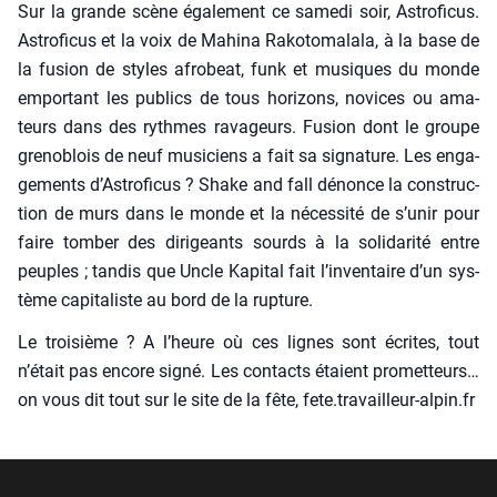
Sur la grande scène éga­le­ment ce same­di soir, Astro­fi­cus.
Astro­fi­cus et la voix de Mahi­na Rako­to­ma­la­la, à la base de
la fusion de styles afro­beat, funk et musiques du monde
empor­tant les publics de tous hori­zons, novices ou ama­
teurs dans des rythmes rava­geurs. Fusion dont le groupe
gre­no­blois de neuf musi­ciens a fait sa signa­ture. Les enga­
ge­ments d’Astroficus ? Shake and fall dénonce la construc­
tion de murs dans le monde et la néces­si­té de s’unir pour
faire tom­ber des diri­geants sourds à la soli­da­ri­té entre
peuples ; tan­dis que Uncle Kapi­tal fait l’inventaire d’un sys­
tème capi­ta­liste au bord de la rup­ture.
Le troi­sième ? A l’heure où ces lignes sont écrites, tout
n’était pas encore signé. Les contacts étaient pro­met­teurs…
on vous dit tout sur le site de la fête, fete.travailleur-alpin.fr