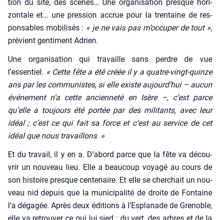
tion du site, des scènes… Une orga­ni­sa­tion presque hori­
zon­tale et… une pres­sion accrue pour la tren­taine de res­
pon­sables mobi­li­sés :
« je ne vais pas m’occuper de tout »
,
pré­vient gen­ti­ment Adrien.
Une orga­ni­sa­tion qui tra­vaille sans perdre de vue
l’essentiel.
« Cette fête a été créée il y a quatre-vingt-quinze
ans par les com­mu­nistes, si elle existe aujourd’hui – aucun
évé­ne­ment n’a cette ancien­ne­té en Isère –, c’est parce
qu’elle a tou­jours été por­tée par des mili­tants, avec leur
idéal ; c’est ce qui fait sa force et c’est au ser­vice de cet
idéal que nous tra­vaillons. »
Et du tra­vail, il y en a. D’abord parce que la fête va décou­
vrir un nou­veau lieu. Elle a beau­coup voya­gé au cours de
son his­toire presque cen­te­naire. Et elle se cher­chait un nou­
veau nid depuis que la muni­ci­pa­li­té de droite de Fon­taine
l’a déga­gée. Après deux édi­tions à l’Esplanade de Gre­noble,
elle va retrou­ver ce qui lui sied : du vert, des arbres et de la