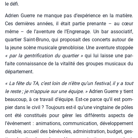
le défi.
Adrien Guerre ne manque pas d’expérience en la matière.
Ces der­nières années, il était par­tie pre­nante – au cœur
même – de l’aventure de l’Engrenage. Un bar asso­cia­tif,
quar­tier Saint-Bru­no, qui pro­po­sait des concerts autour de
la jeune scène musi­cale gre­no­bloise. Une aven­ture stop­pée
« par la gen­tri­fi­ca­tion du quar­tier »
qui lui laisse une par­
faite connais­sance de la vita­li­té des groupes musi­caux du
dépar­te­ment.
« La fête du TA, c’est loin de n’être qu’un fes­ti­val, il y a tout
le reste ; je m’appuie sur une équipe. »
Adrien Guerre y tient
beau­coup, à ce tra­vail d’équipe. Est-ce parce qu’il est pom­
pier dans le civil ? Tou­jours est-il qu’une ving­taine de pôles
ont été consti­tués pour gérer les dif­fé­rents aspects de
l’événement : ani­ma­tions, com­mu­ni­ca­tion, déve­lop­pe­ment
durable, accueil des béné­voles, admi­nis­tra­tion, bud­get, ges­