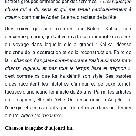
Et trois groupes emme­nés par des femmes.
« C’est quelque
chose qui a du sens et qui me tenait par­ti­cu­liè­re­ment à
cœur »
, com­mente Adrien Guerre, direc­teur de la fête.
Une soi­rée qui sera clô­tu­rée par Kali­ka. Kali­ka, son
deuxième pré­nom, qui fait écho à la com­mu­nau­té des gens
du voyage dans laquelle elle a gran­di ; Kali­ka, déesse
indienne de la des­truc­tion et de la recons­truc­tion. Faire de
la
« chan­son fran­çaise contem­po­raine trash aux mots tran­
chants, rugueux et pas tout le temps lisse et mignon »
,
c’est comme ça que Kali­ka défi­nit son style. Ses paroles
crues racontent les his­toires d’amour et de sexe tumul­
tueuses d’une jeune fémi­niste de 25 ans. Par­mi les artistes
qui l’inspirent, elle cite Yelle. On pense aus­si à Angèle. De
l’énergie et des com­bats que l’on retrouve dans on der­nier
album,
Adieu les monstres.
Chanson française d’aujourd’hui