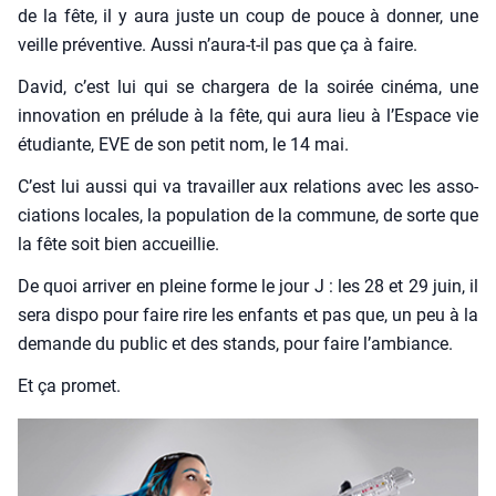
de la fête, il y aura juste un coup de pouce à don­ner, une
veille pré­ven­tive. Aus­si n’aura-t-il pas que ça à faire.
David, c’est lui qui se char­ge­ra de la soi­rée ciné­ma, une
inno­va­tion en pré­lude à la fête, qui aura lieu à l’Espace vie
étu­diante, EVE de son petit nom, le 14 mai.
C’est lui aus­si qui va tra­vailler aux rela­tions avec les asso­
cia­tions locales, la popu­la­tion de la com­mune, de sorte que
la fête soit bien accueillie.
De quoi arri­ver en pleine forme le jour J : les 28 et 29 juin, il
sera dis­po pour faire rire les enfants et pas que, un peu à la
demande du public et des stands, pour faire l’ambiance.
Et ça pro­met.