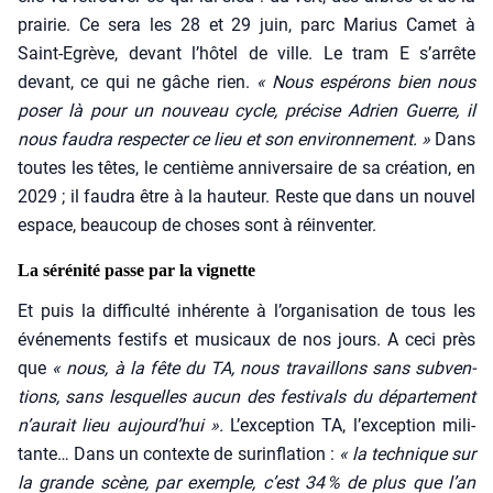
prai­rie. Ce sera les 28 et 29 juin, parc Marius Camet à
Saint-Egrève, devant l’hôtel de ville. Le tram E s’arrête
devant, ce qui ne gâche rien.
« Nous espé­rons bien nous
poser là pour un nou­veau cycle, pré­cise Adrien Guerre, il
nous fau­dra res­pec­ter ce lieu et son envi­ron­ne­ment. »
Dans
toutes les têtes, le cen­tième anni­ver­saire de sa créa­tion, en
2029 ; il fau­dra être à la hau­teur. Reste que dans un nou­vel
espace, beau­coup de choses sont à réin­ven­ter.
La sérénité passe par la vignette
Et puis la dif­fi­cul­té inhé­rente à l’organisation de tous les
évé­ne­ments fes­tifs et musi­caux de nos jours. A ceci près
que
« nous, à la fête du TA, nous tra­vaillons sans sub­ven­
tions, sans les­quelles aucun des fes­ti­vals du dépar­te­ment
n’aurait lieu aujourd’hui ».
L’exception TA, l’exception mili­
tante… Dans un contexte de sur­in­fla­tion :
« la tech­nique sur
la grande scène, par exemple, c’est 34 % de plus que l’an