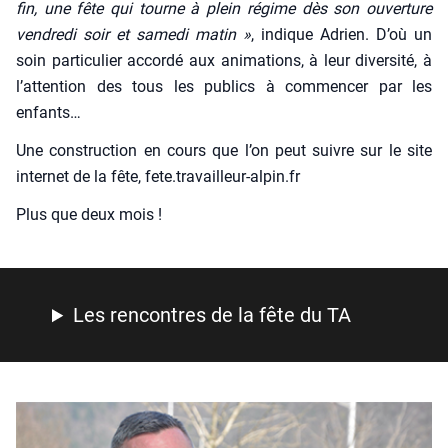
fin, une fête qui tourne à plein régime dès son ouver­ture
ven­dre­di soir et same­di matin »
, indique Adrien. D’où un
soin par­ti­cu­lier accor­dé aux ani­ma­tions, à leur diver­si­té, à
l’attention des tous les publics à com­men­cer par les
enfants…
Une construc­tion en cours que l’on peut suivre sur le site
inter­net de la fête, fete.travailleur-alpin.fr
Plus que deux mois !
Les ren­contres de la fête du TA