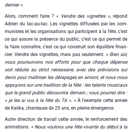
der­nier ».
Alors, com­ment faire ?
« Vendre des vignettes »
, répond
Adrien du tac-au-tac. Les vignettes dif­fu­sées par les com­
mu­nistes et les orga­ni­sa­tions qui par­ti­cipent à la fête, c’est
ce qui assure la pré­sence du public, c’est ce qui per­met de
la faire connaître, c’est ce qui construit son équi­libre finan­
cier. Vendre des vignettes, mais pas seule­ment.
« Bien sûr,
nous pour­sui­vons nos efforts pour que chaque dépense
soit réduite au strict néces­saire, avec des pré­vi­sions sur
devis pour maî­tri­ser les déra­pages en amont, et nous nous
appuyons sur une tra­di­tion de la fête : les talents musi­caux
que le grand public décou­vri­ra demain ; vous pour­rez dire :
« je les ai vus à la fête du TA ». »
À l’exemple cette année
de Kali­ka, chan­teuse de 25 ans, en pleine émer­gence.
Autre direc­tion de tra­vail cette année, le ren­for­ce­ment des
ani­ma­tions.
« Nous vou­lons une fête vivante du début à la