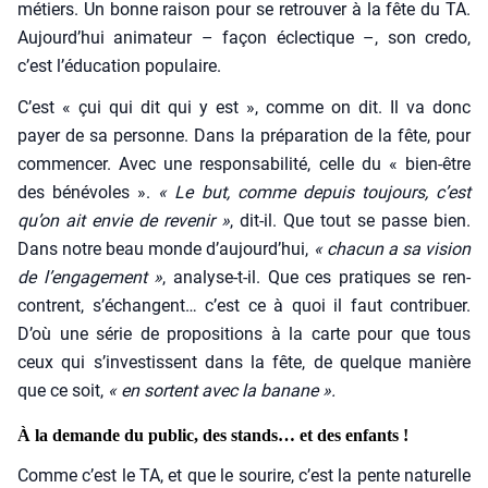
métiers. Un bonne rai­son pour se retrou­ver à la fête du TA.
Aujourd’hui ani­ma­teur – façon éclec­tique –, son cre­do,
c’est l’éducation popu­laire.
C’est « çui qui dit qui y est », comme on dit. Il va donc
payer de sa per­sonne. Dans la pré­pa­ra­tion de la fête, pour
com­men­cer. Avec une res­pon­sa­bi­li­té, celle du « bien-être
des béné­voles ».
« Le but, comme depuis tou­jours, c’est
qu’on ait envie de reve­nir »
, dit-il. Que tout se passe bien.
Dans notre beau monde d’aujourd’hui,
« cha­cun a sa vision
de l’engagement »
, ana­lyse-t-il. Que ces pra­tiques se ren­
contrent, s’échangent… c’est ce à quoi il faut contri­buer.
D’où une série de pro­po­si­tions à la carte pour que tous
ceux qui s’investissent dans la fête, de quelque manière
que ce soit,
« en sortent avec la banane ».
À la demande du public, des stands… et des enfants !
Comme c’est le TA, et que le sou­rire, c’est la pente natu­relle