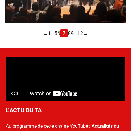
←
1
…
5
6
7
8
9
…
12
→
L’ACTU DU TA
Au programme de cette chaine YouTube :
Actualités du