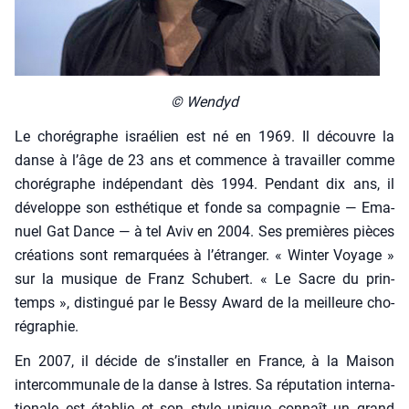
© Wen­dyd
Le cho­ré­graphe israé­lien est né en 1969. Il découvre la
danse à l’âge de 23 ans et com­mence à tra­vailler comme
cho­ré­graphe indé­pen­dant dès 1994. Pen­dant dix ans, il
déve­loppe son esthé­tique et fonde sa com­pa­gnie — Ema­
nuel Gat Dance — à tel Aviv en 2004. Ses pre­mières pièces
créa­tions sont remar­quées à l’étranger. « Win­ter Voyage »
sur la musique de Franz Schu­bert. « Le Sacre du prin­
temps », dis­tin­gué par le Bes­sy Award de la meilleure cho­
ré­gra­phie.
En 2007, il décide de s’ins­tal­ler en France, à la Mai­son
inter­com­mu­nale de la danse à Istres. Sa répu­ta­tion inter­na­
tio­nale est éta­blie et son style unique connaît un grand