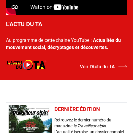
L’ACTU DU TA
Au programme de cette chaine YouTube :
Actualités du
mouvement social, décryptages et découvertes.
Voir l’Actu du TA
DERNIÈRE ÉDITION
Retrouvez le dernier numéro du
magazine
le Travailleur alpin
.
L’actualité iséroise, un dossier complet