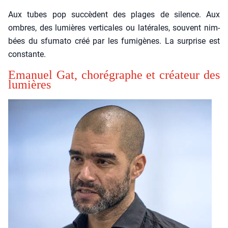
Aux tubes pop suc­cèdent des plages de silence. Aux
ombres, des lumières ver­ti­cales ou laté­rales, sou­vent nim­
bées du sfu­ma­to créé par les fumi­gènes. La sur­prise est
constante.
Ema­nuel Gat, cho­ré­graphe et créa­teur des
lumières