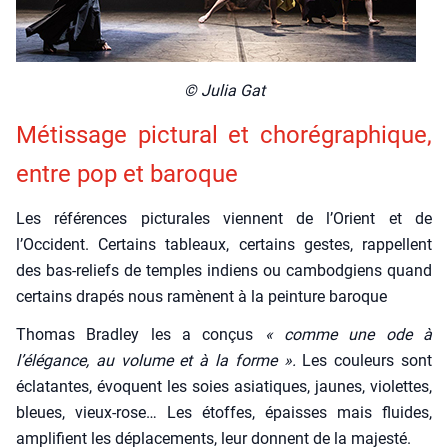
© Julia Gat
Métis­sage pic­tu­ral et cho­ré­gra­phique,
entre pop et baroque
Les réfé­rences pic­tu­rales viennent de l’Orient et de
l’Occident. Cer­tains tableaux, cer­tains gestes, rap­pellent
des bas-reliefs de temples indiens ou cam­bod­giens quand
cer­tains dra­pés nous ramènent à la pein­ture baroque
Tho­mas Brad­ley les a conçus
« comme une ode à
l’élégance, au volume et à la forme ».
Les cou­leurs sont
écla­tantes, évoquent les soies asia­tiques, jaunes, vio­lettes,
bleues, vieux-rose… Les étoffes, épaisses mais fluides,
ampli­fient les dépla­ce­ments, leur donnent de la majes­té.