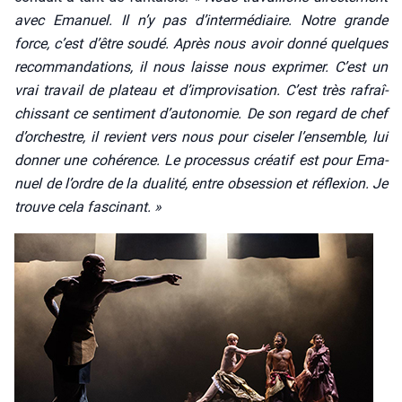
avec Ema­nuel. Il n’y pas d’intermédiaire. Notre grande
force, c’est d’être sou­dé. Après nous avoir don­né quelques
recom­man­da­tions, il nous laisse nous expri­mer. C’est un
vrai tra­vail de pla­teau et d’improvisation. C’est très rafraî­
chis­sant ce sen­ti­ment d’autonomie. De son regard de chef
d’orchestre, il revient vers nous pour cise­ler l’ensemble, lui
don­ner une cohé­rence. Le pro­ces­sus créa­tif est pour Ema­
nuel de l’ordre de la dua­li­té, entre obses­sion et réflexion. Je
trouve cela fas­ci­nant. »