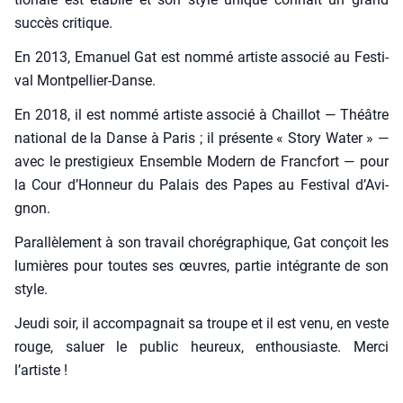
suc­cès cri­tique.
En 2013, Ema­nuel Gat est nom­mé artiste asso­cié au Fes­ti­
val Mont­pel­lier-Danse.
En 2018, il est nom­mé artiste asso­cié à Chaillot — Théâtre
natio­nal de la Danse à Paris ; il pré­sente « Sto­ry Water » —
avec le pres­ti­gieux Ensemble Modern de Franc­fort — pour
la Cour d’Hon­neur du Palais des Papes au Fes­ti­val d’A­vi­
gnon.
Paral­lè­le­ment à son tra­vail cho­ré­gra­phique, Gat conçoit les
lumières pour toutes ses œuvres, par­tie inté­grante de son
style.
Jeu­di soir, il accom­pa­gnait sa troupe et il est venu, en veste
rouge, saluer le public heu­reux, enthou­siaste. Mer­ci
l’artiste !