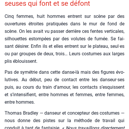
seuses qui font et se défont
Cinq femmes, huit hommes entrent sur scène par des
ouver­tures étroites pra­ti­quées dans le mur de fond de
scène. On les avait vu pas­ser der­rière ces fentes ver­ti­cales,
sil­houettes estom­pées par des volutes de fumée. Se fai­
sant dési­rer. Enfin ils et elles entrent sur le pla­teau, seul·es
ou par groupes de deux, trois… Leurs cos­tumes aux larges
plis éblouissent.
Pas de symé­trie dans cette danse-là mais des figures évo­
lu­tives. Au début, peu de contact entre les danseur·ses
puis, au cours du train d’amour, les contacts s’esquissent
et s’intensifient, entre hommes et femmes, entre femmes,
entre hommes.
Tho­mas Brad­ley — dan­seur et concep­teur des cos­tumes —
nous donne des pistes sur la méthode de tra­vail qui
conduit à tant de fan­tai­sie.
« Nous tra­vaillons direc­te­ment