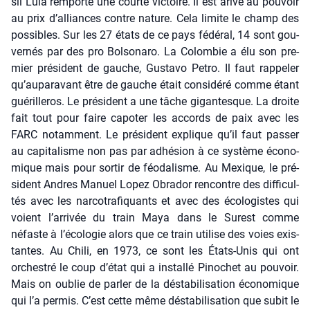
sil Lula rem­porte une courte vic­toire. Il est ari­vé au pou­voir
au prix d’alliances contre nature. Cela limite le champ des
pos­sibles. Sur les 27 états de ce pays fédé­ral, 14 sont gou­
ver­nés par des pro Bol­so­na­ro. La Colom­bie a élu son pre­
mier pré­sident de gauche, Gus­ta­vo Petro. Il faut rap­pe­ler
qu’auparavant être de gauche était consi­dé­ré comme étant
gué­rille­ros. Le pré­sident a une tâche gigan­tesque. La droite
fait tout pour faire capo­ter les accords de paix avec les
FARC notam­ment. Le pré­sident explique qu’il faut pas­ser
au capi­ta­lisme non pas par adhé­sion à ce sys­tème éco­no­
mique mais pour sor­tir de féo­da­lisme. Au Mexique, le pré­
sident Andres Manuel Lopez Obra­dor ren­contre des dif­fi­cul­
tés avec les nar­co­tra­fi­quants et avec des éco­lo­gistes qui
voient l’arrivée du train Maya dans le Sur­est comme
néfaste à l’écologie alors que ce train uti­lise des voies exis­
tantes. Au Chi­li, en 1973, ce sont les États-Unis qui ont
orches­tré le coup d’état qui a ins­tal­lé Pino­chet au pou­voir.
Mais on oublie de par­ler de la désta­bi­li­sa­tion éco­no­mique
qui l’a per­mis. C’est cette même désta­bi­li­sa­tion que subit le