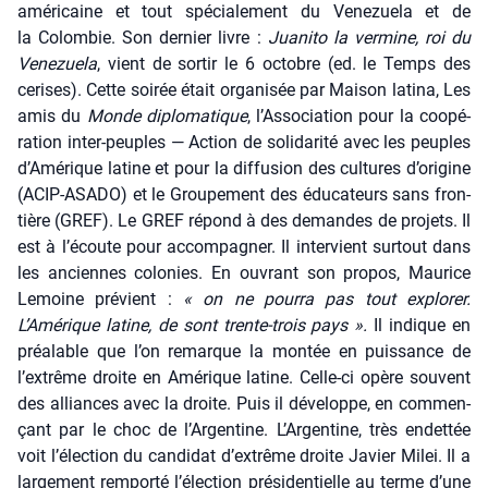
amé­ri­caine et tout spé­cia­le­ment du Vene­zue­la et de
la Colom­bie. Son der­nier livre :
Jua­ni­to la ver­mine, roi du
Vene­zue­la
, vient de sor­tir le 6 octobre (ed. le Temps des
cerises). Cette soi­rée était orga­ni­sée par Mai­son lati­na, Les
amis du
Monde diplo­ma­tique
, l’Association pour la coopé­
ra­tion inter-peuples — Action de soli­da­ri­té avec les peuples
d’Amérique latine et pour la dif­fu­sion des cultures d’o­ri­gine
(ACIP-ASADO) et le Grou­pe­ment des édu­ca­teurs sans fron­
tière (GREF). Le GREF répond à des demandes de pro­jets. Il
est à l’écoute pour accom­pa­gner. Il inter­vient sur­tout dans
les anciennes colo­nies. En ouvrant son pro­pos, Mau­rice
Lemoine pré­vient :
« on ne pour­ra pas tout explo­rer.
L’Amérique latine, de sont trente-trois pays ».
Il indique en
préa­lable que l’on remarque la mon­tée en puis­sance de
l’extrême droite en Amé­rique latine. Celle-ci opère sou­vent
des alliances avec la droite. Puis il déve­loppe, en com­men­
çant par le choc de l’Argentine. L’Argentine, très endet­tée
voit l’élection du can­di­dat d’extrême droite Javier Milei. Il a
lar­ge­ment rem­por­té l’élection pré­si­den­tielle au terme d’une