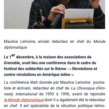
Maurice Lemoine, ancien rédacteur en chef du
Monde
diplomatique.
er
Le 1
décembre, à la maison des associations de
Grenoble, avait lieu une conférence dans le cadre du
festival des solidarités sur le thème : « Révolutions et
contre-révolutions en Amérique latine ».
La confé­rence était don­née par Mau­rice Lemoine jour­na­
liste et écri­vain, rédac­teur en chef de
La Chro­nique d’Am­
nes­ty Inter­na­tio­nal
de 1993 à 1996, avant de rejoindre
le Monde diplo­ma­tique
dont il a éga­le­ment été le rédac­teur
en chef. Il est spé­cia­liste de la situa­tion poli­tique lati­no-