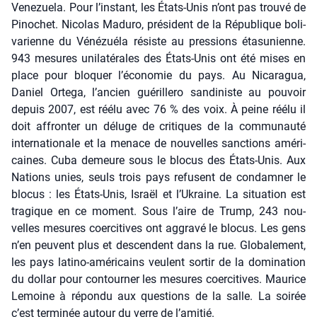
Vene­zue­la. Pour l’instant, les États-Unis n’ont pas trou­vé de
Pino­chet. Nico­las Madu­ro, pré­sident de la Répu­blique boli­
va­rienne du Véné­zué­la résiste au pres­sions éta­su­nienne.
943 mesures uni­la­té­rales des États-Unis ont été mises en
place pour blo­quer l’économie du pays. Au Nica­ra­gua,
Daniel Orte­ga, l’ancien gué­rille­ro san­di­niste au pou­voir
depuis 2007, est réélu avec 76 % des voix. À peine réélu il
doit affron­ter un déluge de cri­tiques de la com­mu­nau­té
inter­na­tio­nale et la menace de nou­velles sanc­tions amé­ri­
caines. Cuba demeure sous le blo­cus des États-Unis. Aux
Nations unies, seuls trois pays refusent de condam­ner le
blo­cus : les États-Unis, Israël et l’Ukraine. La situa­tion est
tra­gique en ce moment. Sous l’aire de Trump, 243 nou­
velles mesures coer­ci­tives ont aggra­vé le blo­cus. Les gens
n’en peuvent plus et des­cendent dans la rue. Glo­ba­le­ment,
les pays lati­no-amé­ri­cains veulent sor­tir de la domi­na­tion
du dol­lar pour contour­ner les mesures coer­ci­tives. Mau­rice
Lemoine à répon­du aux ques­tions de la salle. La soi­rée
c’est ter­mi­née autour du verre de l’amitié.