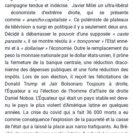
cam­pagne ten­due et indé­cise. Javier Milei un ultra-libé­ral
éco­no­miste d’extrême droite, qui se pré­sente
comme
« anar­cho-capi­ta­liste »
. Ce polé­miste de pla­teaux
de télé­vi­sion a sur­gi en poli­tique il y a seule­ment deux ans.
Déci­dé à débar­ras­ser le pou­voir d’une sup­po­sée
« caste
para­site »
, il se montre réso­lu à
« tron­çon­ner »
l’Etat enne­
mi et à
« dol­la­ri­ser »
l’économie. Outre le rem­pla­ce­ment du
peso la mon­naie natio­nale par le dol­lar états-unien, il prône
la fer­me­ture de la banque cen­trale, une réduc­tion dra­co­
nienne des dépenses publiques et une forte réduc­tion des
impôts. Lors de son élec­tion, il reçoit les féli­ci­ta­tions de
Donald Trump et Jair Bol­so­na­ro Tou­jours à droite,
l’Équateur a vu l’élection de l’homme d’affaire de droite
Daniel Noboa. L’Équateur qui était un pays stable est deve­
nu le pays le plus violent d’Amérique latine en quelques
années. La crise du covid qui a fait 36 000 morts a eu
comme consé­quence l’explosion de la pau­vre­té et la casse
de l’état qui a lais­sé la place aux nar­co tra­fi­quants. Au Bré­