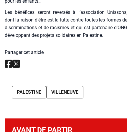
pour les enfants…
Les béné­fices seront rever­sés à l’association Unis­sons,
dont la rai­son d’être est la lutte contre toutes les formes de
dis­cri­mi­na­tions et de racismes et qui est par­te­naire d’ONG
déve­lop­pant des pro­jets soli­daires en Pales­tine.
Partager cet article
PALESTINE
VILLENEUVE
AVANT DE PARTIR