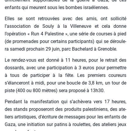
enfants qui meurent sous les bombes israé­liennes.
Elles se sont retrou­vées avec des amis, ont sol­li­ci­té
l’association de Sou­ly à la Vil­le­neuve et cela donne
l’opération « Run 4 Pales­tine », une série de courses à pied
(de pro­me­nades pour cer­tains par­ti­ci­pants) qui se dérou­le­
ra same­di pro­chain 29 juin, parc Bache­lard à Gre­noble.
Le ren­dez-vous est don­né à 11 heures, pour le retrait des
dos­sards, avec une par­ti­ci­pa­tion à 3 euros pour per­mettre
à tous de par­ti­ci­per à la fête. Les pre­miers cou­reurs
s’élanceront à midi, pour une boucle de 3,8 km, un tour de
piste (400 ou 800 mètres) sera pro­po­sé à 13h30.
Pen­dant la mani­fes­ta­tion qui s’achèvera vers 17 heures,
des stands pro­po­se­ront des pro­duits pales­ti­niens, des ate­
liers artis­tiques, d’écriture de mes­sages pour les enfants de
Gaza, une ini­tia­tion sur patins à rou­lettes, des ate­liers jeux