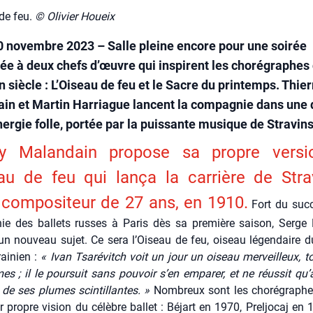
 de feu.
© Olivier Houeix
0 novembre 2023 – Salle pleine encore pour une soirée
ée à deux chefs d’œuvre qui inspirent les chorégraphes
n siècle : L’Oiseau de feu et le Sacre du printemps. Thier
in et Martin Harriague lancent la compagnie dans une
ergie folle, portée par la puissante musique de Stravins
­ry Malan­dain pro­pose sa propre ver­s
au de feu qui lan­ça la car­rière de Stra­v
com­po­si­teur de 27 ans, en 1910.
Fort du suc­
ie des bal­lets russes à Paris dès sa pre­mière sai­son, Serge D
n nou­veau sujet. Ce sera l’Oiseau de feu, oiseau légen­daire du
rai­nien :
« Ivan Tsa­ré­vitch voit un jour un oiseau mer­veilleux, to
s ; il le pour­suit sans pou­voir s’en empa­rer, et ne réus­sit qu’à
de ses plumes scin­tillantes. »
Nom­breux sont les cho­ré­graphe
r propre vision du célèbre bal­let : Béjart en 1970, Prel­jo­caj en 