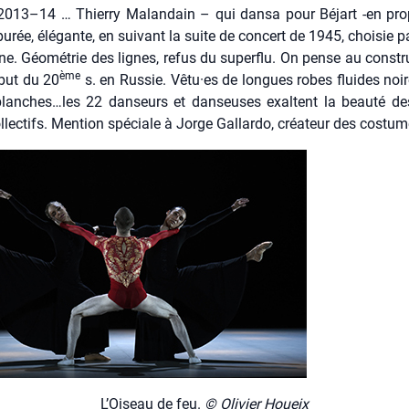
 2013–14 … Thier­ry Malan­dain – qui dan­sa pour Béjart ‑en pro
épu­rée, élé­gante, en sui­vant la suite de concert de 1945, choi­sie 
ne. Géo­mé­trie des lignes, refus du super­flu. On pense au constru
ème
but du 20
s. en Rus­sie. Vêtu·es de longues robes fluides noir
blanches…les 22 dan­seurs et dan­seuses exaltent la beau­té de
lec­tifs. Men­tion spé­ciale à Jorge Gal­lar­do, créa­teur des cos­tum
L’Oi­seau de feu.
© Oli­vier Houeix