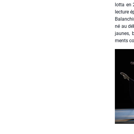
lot­ta en
lec­ture 
Balan­chi
né au dé
jaunes, 
ments col­