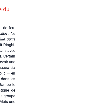
e du
au de feu.
aïen : les
le, qu’ils
t Dia­ghi­
Paris avec
. Cer­tain
e­voir une
­se­ra six
blic — en
s dans les
 Rampe, le
s­tique de
 le groupe
. Mais une