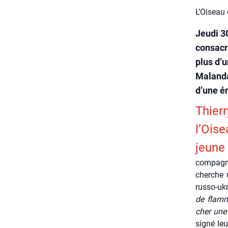
L’Oiseau
Jeudi 3
consacr
plus d’u
Malanda
d’une én
Thier
l’Oise
jeune 
com­pa­gn
cherche u
rus­so-uk
de flamme
cher une 
signé leu