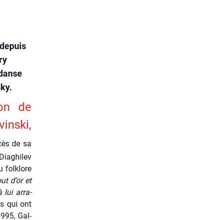
 depuis
ry
 danse
ky.
ion de
ins­ki,
cès de sa
ia­ghi­lev
 folk­lore
ut d’or et
 lui arra­
s qui ont
1995, Gal­