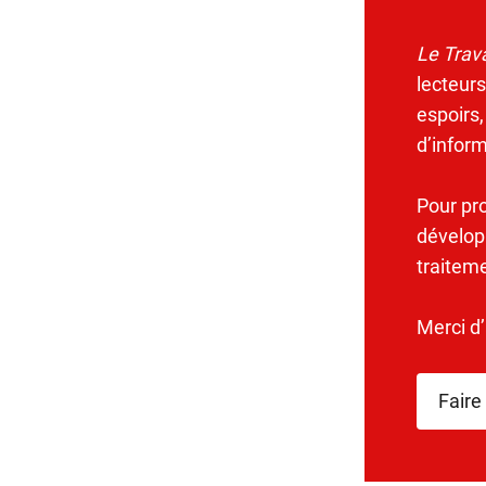
Le Trava
lecteurs
espoirs,
d’infor
Pour pr
dévelop
traitem
Merci d
Faire