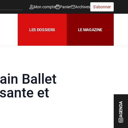
Mon compte
Panier
Archives
S'abonner
LES DOSSIERS
LE MAGAZINE
in Ballet
ssante et
AGENDA