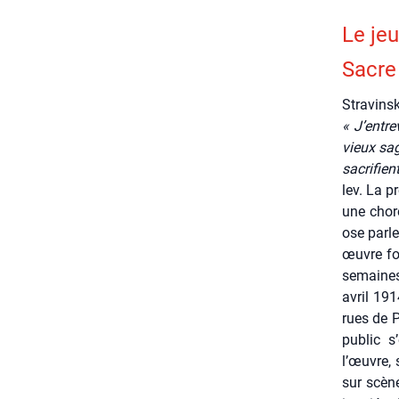
Le jeu
Sacre
Stra­vins
« J’en­tr
vieux sag
sacri­fie
lev. La p
une cho­r
ose par­l
œuvre fon
semaines
avril 191
rues de P
public s’
l’œuvre, 
sur scène