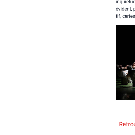
inquié­tu
évident, p
tif, certe
Retrou