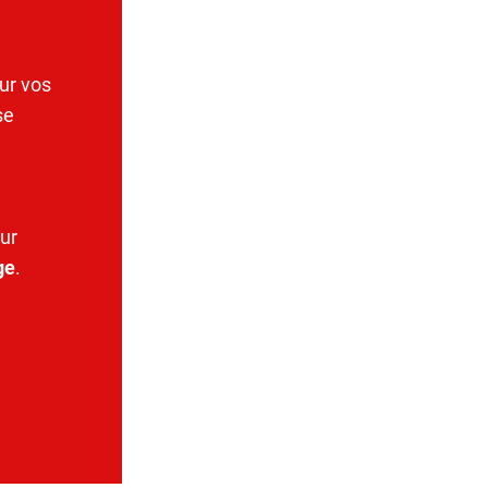
ur vos
se
ur
ge
.