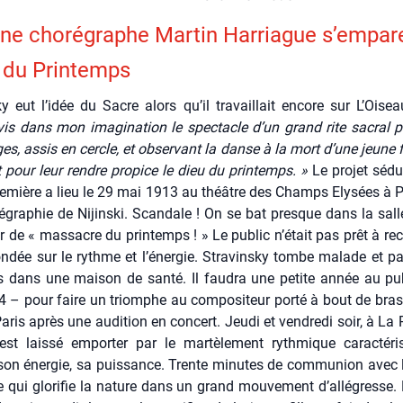
ne cho­ré­graphe Mar­tin Har­riague s’empar
 du Prin­temps
­ky eut l’idée du Sacre alors qu’il tra­vaillait encore sur L’Oise
e­vis dans mon ima­gi­na­tion le spec­tacle d’un grand rite sacral p
es, assis en cercle, et obser­vant la danse à la mort d’une jeune fil
nt pour leur rendre pro­pice le dieu du prin­temps. »
Le pro­jet sédui
re­mière a lieu le 29 mai 1913 au théâtre des Champs Ely­sées à 
é­gra­phie de Nijins­ki. Scan­dale ! On se bat presque dans la salle
er de « mas­sacre du prin­temps ! » Le public n’était pas prêt à rec
­dée sur le rythme et l’énergie. Stra­vins­ky tombe malade et pas
 dans une mai­son de san­té. Il fau­dra une petite année au pu
4 – pour faire un triomphe au com­po­si­teur por­té à bout de bra
aris après une audi­tion en concert. Jeu­di et ven­dre­di soir, à La
est lais­sé empor­ter par le mar­tè­le­ment ryth­mique carac­té­ri
son éner­gie, sa puis­sance. Trente minutes de com­mu­nion avec
 qui glo­ri­fie la nature dans un grand mou­ve­ment d’allégresse