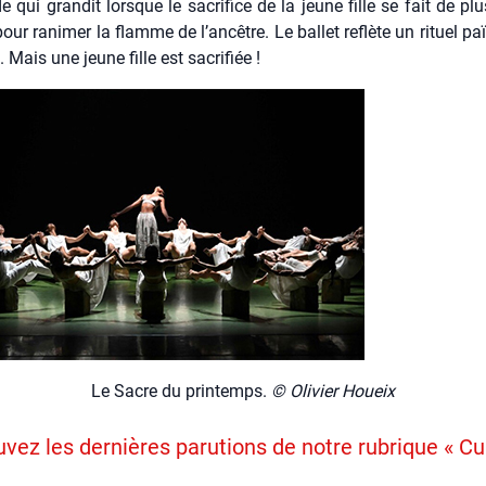
de qui gran­dit lorsque le sacri­fice de la jeune fille se fait de pl
our rani­mer la flamme de l’ancêtre. Le bal­let reflète un rituel païe
s. Mais une jeune fille est sacri­fiée !
Le Sacre du prin­temps.
© Oli­vier Houeix
vez les dernières parutions de notre rubrique « Cu