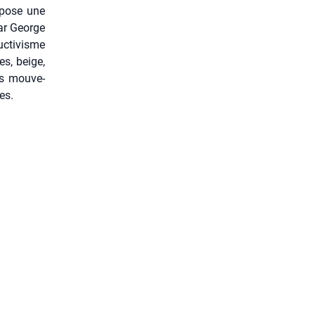
­pose une
par George
c­ti­visme
es, beige,
s mou­ve­
es.