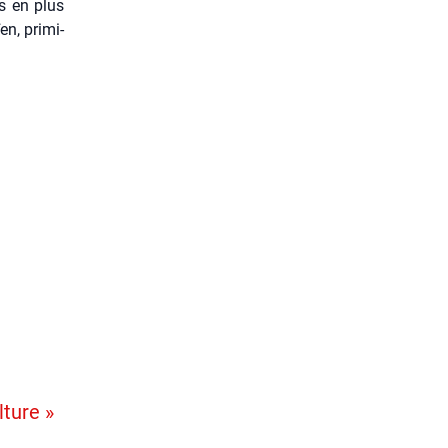
us en plus
n, pri­mi­
lture »