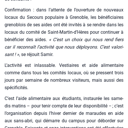
Confir­ma­tion : dans l’attente de l’ouverture de nou­veaux
locaux du Secours popu­laire à Gre­noble, les béné­fi­ciaires
gre­no­blois de ses aides ont été invi­tés à se rendre dans les
locaux du comi­té de Saint-Martin‑d’Hères pour conti­nuer à
béné­fi­cier des aides.
« C’est un choix qui nous rend fiers
car il recon­naît l’activité que nous déployons. C’est valo­ri­
sant ! »
, se réjouit Samir.
L’activité est inlas­sable. Ves­tiaires et aide ali­men­taire
comme dans tous les comi­tés locaux, où se pressent trois
jours par semaine de nom­breux visi­teurs, mais aus­si des
spé­ci­fi­ci­tés.
C’est l’aide ali­men­taire aux étu­diants, ins­tau­rée les same­
dis matins – pour tenir compte de leur dis­po­ni­bi­li­té – ; c’est
l’organisation depuis l’hiver der­nier de maraudes en aide
aux sans-abri, qui démarre du cam­pus pour débor­der sur