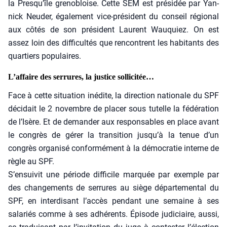
la Presqu’île gre­no­bloise. Cette SEM est pré­si­dée par Yan­
nick Neu­der, éga­le­ment vice-pré­sident du conseil régio­nal
aux côtés de son pré­sident Laurent Wau­quiez. On est
assez loin des dif­fi­cul­tés que ren­contrent les habi­tants des
quar­tiers popu­laires.
L’affaire des serrures, la justice sollicitée…
Face à cette situa­tion inédite, la direc­tion natio­nale du SPF
déci­dait le 2 novembre de pla­cer sous tutelle la fédé­ra­tion
de l’Isère. Et de deman­der aux res­pon­sables en place avant
le congrès de gérer la tran­si­tion jusqu’à la tenue d’un
congrès orga­ni­sé confor­mé­ment à la démo­cra­tie interne de
règle au SPF.
S’ensuivit une période dif­fi­cile mar­quée par exemple par
des chan­ge­ments de ser­rures au siège dépar­te­men­tal du
SPF, en inter­di­sant l’accès pen­dant une semaine à ses
sala­riés comme à ses adhé­rents. Épi­sode judi­ciaire, aus­si,