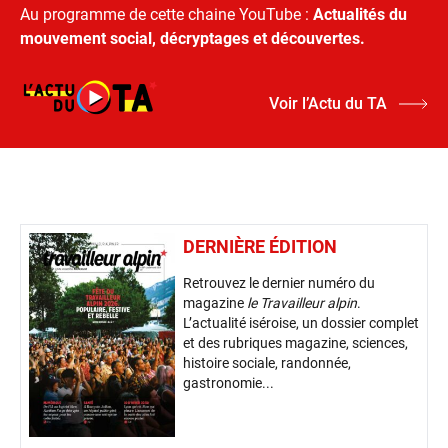
Au programme de cette chaine YouTube :
Actualités du
mouvement social, décryptages et découvertes.
Voir l’Actu du TA
DERNIÈRE ÉDITION
Retrouvez le dernier numéro du
magazine
le Travailleur alpin
.
L’actualité iséroise, un dossier complet
et des rubriques magazine, sciences,
histoire sociale, randonnée,
gastronomie...