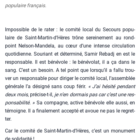
populaire français.
Impos­sible de le rater : le comi­té local du Secours popu­
laire de Saint-Martin‑d’Hères trône serei­ne­ment au rond-
point Nel­son-Man­de­la, au cœur d’une intense cir­cu­la­tion
quo­ti­dienne. Sou­riant et déter­mi­né, Samir Rebadj en est le
res­pon­sable. Il est béné­vole : le béné­vo­lat, il a ça dans le
sang. C’est un besoin. A tel point que lorsqu’il a fal­lu trou­
ver un res­pon­sable pour diri­ger le comi­té local, l’assemblée
géné­rale l’a dési­gné sans coup férir.
« J’ai hési­té pen­dant
deux mois
, pré­cise-t-il,
je n’en dor­mais pas car c’est une res­
pon­sa­bi­li­té. »
Sa com­pagne, active béné­vole elle aus­si, en
témoigne. Il a fina­le­ment accep­té et avoue ne pas le regret­
ter.
Car le comi­té de Saint-Martin‑d’Hères, c’est un monu­ment
de soli­da­ri­té !