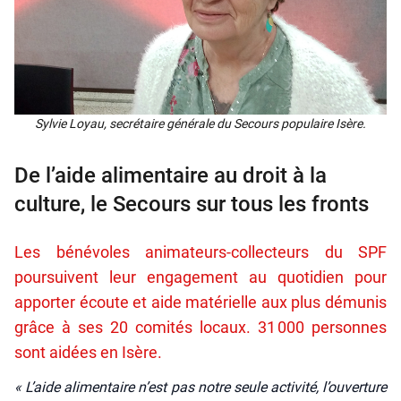
Syl­vie Loyau, secré­taire géné­rale du Secours popu­laire Isère.
De l’aide alimentaire au droit à la
culture, le Secours sur tous les fronts
Les bénévoles animateurs-collecteurs du SPF
poursuivent leur engagement au quotidien pour
apporter écoute et aide matérielle aux plus démunis
grâce à ses 20 comités locaux. 31 000 personnes
sont aidées en Isère.
« L’aide ali­men­taire n’est pas notre seule acti­vi­té, l’ouverture