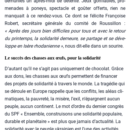
dému­nies un après-midi de détente. Jeux gon­flables, pro­
me­nades à poneys, spec­tacle et goû­ter offerts, rien ne
man­quait à ce ren­dez-vous. Ce dont se féli­cite Fran­çoise
Robert, secré­taire géné­rale du comi­té de Rous­sillon :
« Après des jours bien dif­fi­ciles pour tous et avec le retour
du prin­temps, la soli­da­ri­té demeure, se par­tage et se déve­
loppe en Isère rho­da­nienne »
, nous dit-elle dans un sou­rire.
Le succès des chasses aux œufs, pour la solidarité
D’autant qu’il ne s’agit pas uni­que­ment de cho­co­lat. Grâce
aux dons, les chasses aux œufs per­mettent de finan­cer
des pro­jets de soli­da­ri­té à tra­vers le monde. La tra­gé­die qui
se déroule en Europe rap­pelle que les conflits, les aléas cli­
ma­tiques, la pau­vre­té, la misère, l’exil, n’épargnent aucun
peuple, aucun conti­nent. Le mot d’ordre du der­nier congrès
du SPF « Ensemble, construi­sons une soli­da­ri­té popu­laire,
durable et pla­né­taire » est plus que jamais d’actualité. La
soli­da­ri­té avec le peuple ukrai­nien est l’une des acti­vi­tés