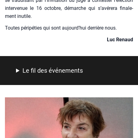
se tra­dui­sant par l’invitation du juge à contes­ter l’élection
inter­ve­nue le 16 octobre, démarche qui s’avérera fina­le­
ment inutile.
Toutes péri­pé­ties qui sont aujourd’hui der­rière nous.
Luc Renaud
Le fil des évé­ne­ments