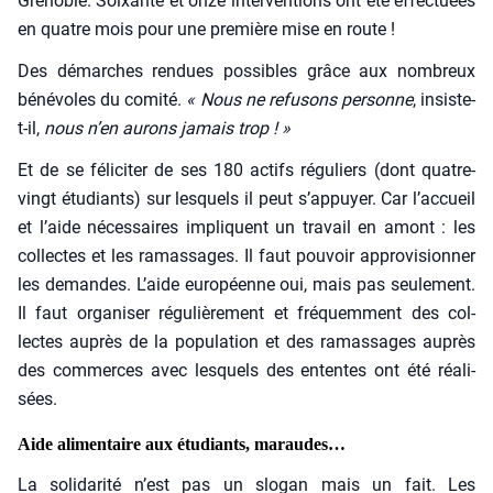
Gre­noble. Soixante et onze inter­ven­tions ont été effec­tuées
en quatre mois pour une pre­mière mise en route !
Des démarches ren­dues pos­sibles grâce aux nom­breux
béné­voles du comi­té.
« Nous ne refu­sons per­sonne
, insiste-
t-il,
nous n’en aurons jamais trop ! »
Et de se féli­ci­ter de ses 180 actifs régu­liers (dont quatre-
vingt étu­diants) sur les­quels il peut s’appuyer. Car l’accueil
et l’aide néces­saires impliquent un tra­vail en amont : les
col­lectes et les ramas­sages. Il faut pou­voir appro­vi­sion­ner
les demandes. L’aide euro­péenne oui, mais pas seule­ment.
Il faut orga­ni­ser régu­liè­re­ment et fré­quem­ment des col­
lectes auprès de la popu­la­tion et des ramas­sages auprès
des com­merces avec les­quels des ententes ont été réa­li­
sées.
Aide alimentaire aux étudiants, maraudes…
La soli­da­ri­té n’est pas un slo­gan mais un fait. Les