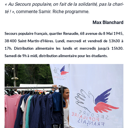
« Au Secours popu­laire, on fait de la soli­da­ri­té, pas la cha­ri­
té ! »
, com­mente Samir. Riche pro­gramme.
Max Blan­chard
Secours popu­laire fran­çais, quar­tier Renau­die, 68 ave­nue du 8 Mai 1945,
38 400 Saint-Martin‑d’Hères. Lun­di, mer­cre­di et ven­dre­di de 13h30 à
17h. Dis­tri­bu­tion ali­men­taire les lun­dis et mer­cre­dis jusqu’à 15h30.
Same­di de 9h à midi, dis­tri­bu­tion ali­men­taire pour les étu­diants.