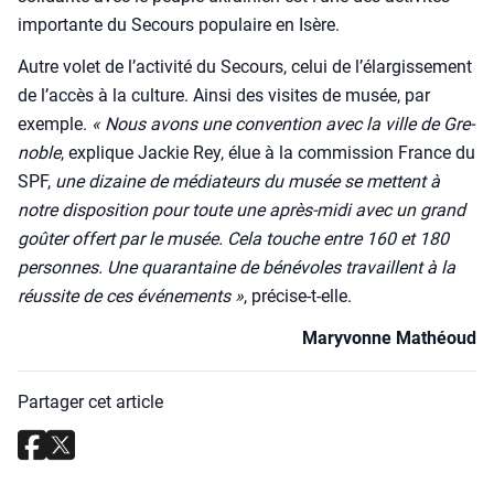
impor­tante du Secours popu­laire en Isère.
Autre volet de l’activité du Secours, celui de l’élargissement
de l’accès à la culture. Ain­si des visites de musée, par
exemple.
« Nous avons une conven­tion avec la ville de Gre­
noble
, explique Jackie Rey, élue à la com­mis­sion France du
SPF,
une dizaine de média­teurs du musée se mettent à
notre dis­po­si­tion pour toute une après-midi avec un grand
goû­ter offert par le musée. Cela touche entre 160 et 180
per­sonnes. Une qua­ran­taine de béné­voles tra­vaillent à la
réus­site de ces évé­ne­ments »
, pré­cise-t-elle.
Mary­vonne Mathéoud
Partager cet article