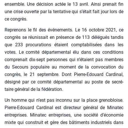
ensemble. Une déci­sion actée le 13 avril. Ain­si pre­nait fin
une crise ouverte par la ten­ta­tive qui s’était fait jour lors de
ce congrès.
Repre­nons le fil des évé­ne­ments. Le 16 octobre 2021, ce
congrès se réunis­sait en pré­sence de 113 délé­gués tan­dis
que 233 pro­cu­ra­tions étaient comp­ta­bi­li­sées dans les
votes. Le comi­té dépar­te­men­tal élu dans ces condi­tions
com­pre­nait dix-sept per­sonnes qui n’étaient pas membres
du Secours popu­laire au moment de la convo­ca­tion du
congrès, le 21 sep­tembre. Dont Pierre-Edouard Car­di­nal,
dési­gné par ce comi­té dépar­te­men­tal au poste de secré­
taire géné­ral de la fédé­ra­tion.
Un homme qui n’est pas incon­nu sur la place gre­no­bloise.
Pierre-Edouard Car­di­nal est direc­teur géné­ral de Mina­tec
entre­prises. Mina­tec entre­prises, une socié­té d’économie
mixte qui construit et gère des bâti­ments indus­triels dans