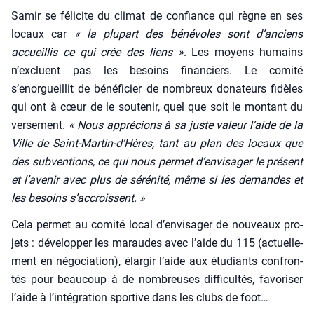
Samir se féli­cite du cli­mat de confiance qui règne en ses
locaux car
« la plu­part des béné­voles sont d’anciens
accueillis ce qui crée des liens »
. Les moyens humains
n’excluent pas les besoins finan­ciers. Le comi­té
s’enorgueillit de béné­fi­cier de nom­breux dona­teurs fidèles
qui ont à cœur de le sou­te­nir, quel que soit le mon­tant du
ver­se­ment.
« Nous appré­cions à sa juste valeur l’aide de la
Ville de Saint-Martin‑d’Hères, tant au plan des locaux que
des sub­ven­tions, ce qui nous per­met d’envisager le pré­sent
et l’avenir avec plus de séré­ni­té, même si les demandes et
les besoins s’accroissent. »
Cela per­met au comi­té local d’envisager de nou­veaux pro­
jets : déve­lop­per les maraudes avec l’aide du 115 (actuel­le­
ment en négo­cia­tion), élar­gir l’aide aux étu­diants confron­
tés pour beau­coup à de nom­breuses dif­fi­cul­tés, favo­ri­ser
l’aide à l’intégration spor­tive dans les clubs de foot…