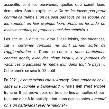
accueillis sont les bien­ve­nus, quelles que soient leurs
demandes. Samir explique :
« On ne les laisse pas par­tir
comme ça même si on ne peut pas tout, on les écoute, on
les sou­tient, on leur explique leurs droits, on les aide, on
reste en contact, on pro­pose aus­si des acti­vi­tés. »
Les accueillis ont aus­si droit à des loi­sirs, des vacances,
car
« cer­taines familles ne sont jamais sor­tis de
l’agglomération ».
Dans ce cadre,
« nous par­ti­ci­pons
chaque année, avec des choix locaux, aux jour­nées de
vacances orga­ni­sées le même jour dans tout le pays »
.
Cette année ce sera le 18 août.
En 2021,
« nous avions choi­si Anne­cy. Cette année on envi­
sage une jour­née à Dis­ney­land »
, mais rien n’est encore
tran­ché. Il est pré­vu deux ou trois sor­ties annuelles et par­
fois une aide à la par­ti­ci­pa­tion dans des colo­nies
« quand
on a un par­te­na­riat avec le natio­nal ».