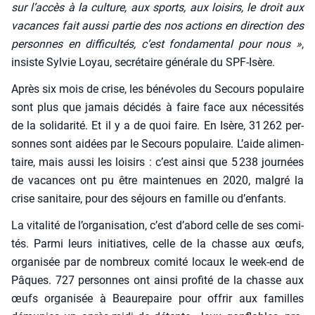
sur l’accès à la culture, aux sports, aux loi­sirs, le droit aux
vacances fait aus­si par­tie des nos actions en direc­tion des
per­sonnes en dif­fi­cul­tés, c’est fon­da­men­tal pour nous »
,
insiste Syl­vie Loyau, secré­taire géné­rale du SPF-Isère.
Après six mois de crise, les béné­voles du Secours popu­laire
sont plus que jamais déci­dés à faire face aux néces­si­tés
de la soli­da­ri­té. Et il y a de quoi faire. En Isère, 31 262 per­
sonnes sont aidées par le Secours popu­laire. L’aide ali­men­
taire, mais aus­si les loi­sirs : c’est ain­si que 5 238 jour­nées
de vacances ont pu être main­te­nues en 2020, mal­gré la
crise sani­taire, pour des séjours en famille ou d’enfants.
La vita­li­té de l’organisation, c’est d’abord celle de ses comi­
tés. Par­mi leurs ini­tia­tives, celle de la chasse aux œufs,
orga­ni­sée par de nom­breux comi­té locaux le week-end de
Pâques. 727 per­sonnes ont ain­si pro­fi­té de la chasse aux
œufs orga­ni­sée à Beau­re­paire pour offrir aux familles