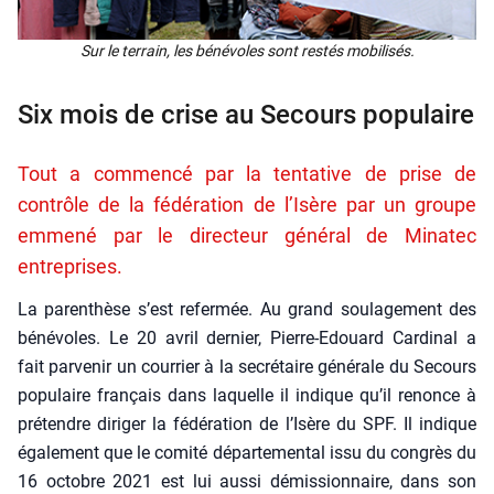
Sur le ter­rain, les béné­voles sont res­tés mobi­li­sés.
Six mois de crise au Secours populaire
Tout a commencé par la tentative de prise de
contrôle de la fédération de l’Isère par un groupe
emmené par le directeur général de Minatec
entreprises.
La paren­thèse s’est refer­mée. Au grand sou­la­ge­ment des
béné­voles. Le 20 avril der­nier, Pierre-Edouard Car­di­nal a
fait par­ve­nir un cour­rier à la secré­taire géné­rale du Secours
popu­laire fran­çais dans laquelle il indique qu’il renonce à
pré­tendre diri­ger la fédé­ra­tion de l’Isère du SPF. Il indique
éga­le­ment que le comi­té dépar­te­men­tal issu du congrès du
16 octobre 2021 est lui aus­si démis­sion­naire, dans son