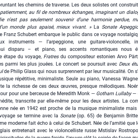
run­tant les che­mins de tra­verse. Les deux solistes ont construi
atiem­ment, au fil de nom­breux échanges, ima­gi­nant un dia­lo
lie n’est pas seule­ment sou­ve­nir d’une har­mo­nie per­due, m
 d’un monde plus apai­sé, mieux vivant. »
La
Sonate Arpeg­gi
 Franz Schu­bert embarque le public dans ce voyage nos­tal­giqu
x ins­tru­ments — l’arpeggione, une gui­tare-vio­lon­celle, ins
hui dis­pa­ru – et pia­no, ses accents roman­tiques nous 
e étape du voyage,
Fratres
du com­po­si­teur esto­nien Arvo Pärt
es par­mi les plus jouées. Le concert se pour­suit avec
Deux ét
ul
de Phi­lip Glass qui nous sur­prennent par leur musi­ca­li­té. On s
ique répé­ti­tive, mini­ma­liste. Seule au pia­no, Vanes­sa Wag­ner
oute la richesse de ces deux œuvres, presque mélo­diques. Noé­m
etour pour une ber­ceuse de Mere­dith Monk —
Gotham Lul­la­by
— 
inédite, trans­crite par elle-même pour les deux artistes. La com­p
nienne née en 1942 est proche de la musique mini­ma­liste mais 
 voyage se ter­mine avec la
Sonate
(op. 65) de Ben­ja­min Brit­t
me moderne fait écho à celui de Schu­bert. Née de l’amitié que 
glais entre­te­nait avec le vio­lon­cel­liste russe Msti­slav Ros­tro­p
icis­si­tudes de la guerre froide, l’œuvre clôt la soi­rée de façon ma