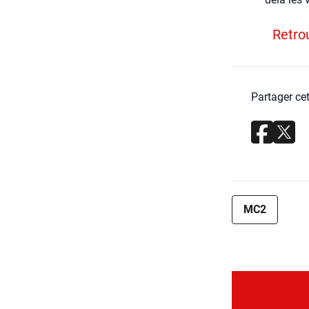
Retrou
Partager cet
MC2