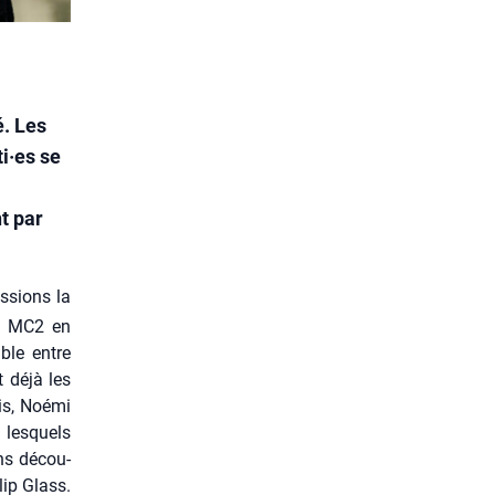
é. Les
i·es se
t par
­sions la
la MC2 en
ible entre
t déjà les
is, Noé­mi
 les­quels
ons décou­
lip Glass.