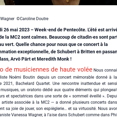
 Wagner ©Caroline Doutre
i 26 mai 2023 – Week-end de Pentecôte. L’été est arriv
de la MC2 sont calmes. Beaucoup de citadin·es sont part
au vert. Quelle chance pour nous que ce concert à la
mation exceptionnelle, de Schubert à Britten en passan
Glass, Arvö Pärt et Meredith Monk !
o de musi­ciennes de haute volée
Nous connais
cel­liste Noé­mi Bou­tin depuis un concert mémo­rable don­né à 
2021, Bache­lard Quar­tet. Une ren­contre inat­ten­due et sen­s
 musiques, un ora­to­rio dédié aux quatre élé­ments qui plon­geai
eurs et spec­ta­trices dans une sorte de « som­meil éveillé ». Depu
 artiste asso­ciée à la MC2 — a don­né plu­sieurs concerts dans
nt sa joie de jouer, son espiè­gle­rie… et sa vir­tuo­si­té. Nous av
ia­niste Vanes­sa Wag­ner, à l’aise dans Schu­bert comme dans Phi­