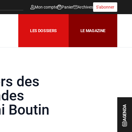
Mon compte
Panier
Archives
S'abonner
LES DOSSIERS
LE MAGAZINE
rs des
ndes
mi Boutin
AGENDA