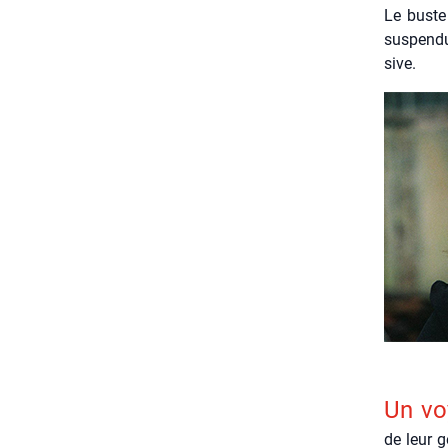
Le buste
sus­pen­d
sive.
Un voy
de leur ge