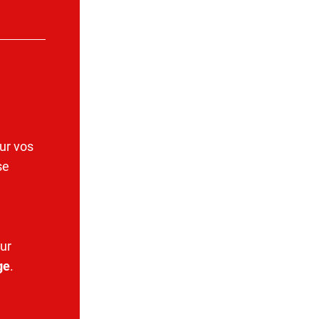
ur vos
se
ur
ge
.