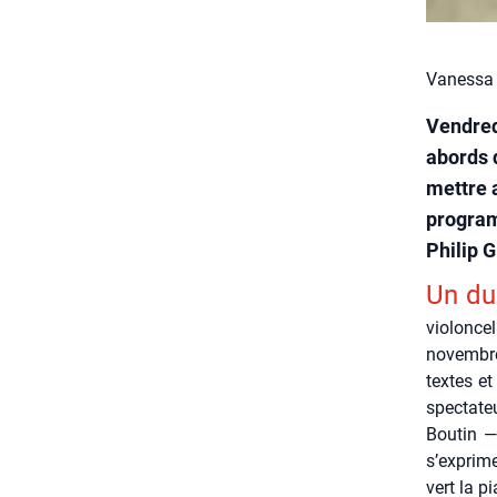
Vanessa
Vendred
abords 
mettre 
program
Philip 
Un du
vio­lon­
novembre 
textes et
spec­ta­t
Bou­tin —
s’exprime
vert la p