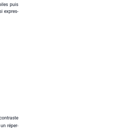
iles puis
si expres­
contraste
s un réper­