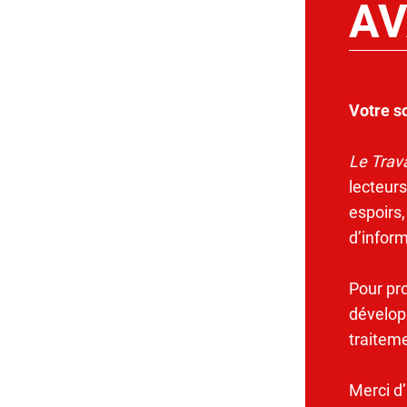
AV
Votre s
Le Trava
lecteurs
espoirs,
d’infor
Pour pr
dévelop
traitem
Merci d