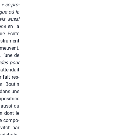
t
« ce pro­
gue où la
ais aus­si
one
en la
e. Ecrite
­tru­ment
émeuvent.
, l’une de
udes pour
’attendait
 fait res­
i Bou­tin
dans une
o­si­trice
aus­si du
en dont le
le com­po­
o­vitch par
gis­trale.