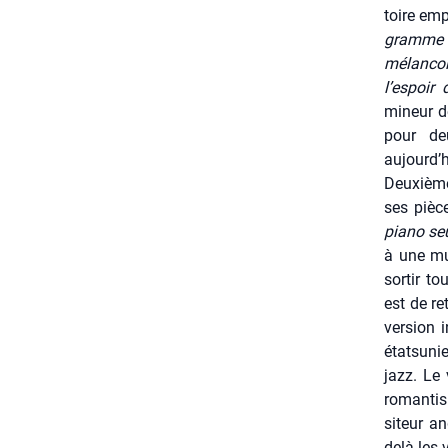
toire emp
gramme p
mélan­co­
l’espoir
mineur de
pour deu
aujourd’
Deuxièm
ses pièc
pia­no se
à une mus
sor­tir t
est de r
ver­sion 
état­su­
jazz. Le
roman­tis
si­teur an
delà les v