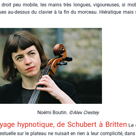
 droit peu mobile, les mains très longues, vigou­reuses, si mob
ues au-des­sus du cla­vier à la fin du mor­ceau. Hié­ra­tique mais 
Noé­mi Bou­tin.
©Alex Cres­tey
age hyp­no­tique, de Schu­bert à Brit­ten
Le 
s­tuelle sur le pla­teau ne nui­sait en rien à leur com­pli­ci­té, dan