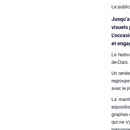
Le publi
Jusqu’au
visuels 
L’occas
et eng
Le fes­ti­
de-Claix.
Un ren­de
regroupe 
avec le 
La mani­
expo­si­t
graphes e
qui ne s’
per­sonne