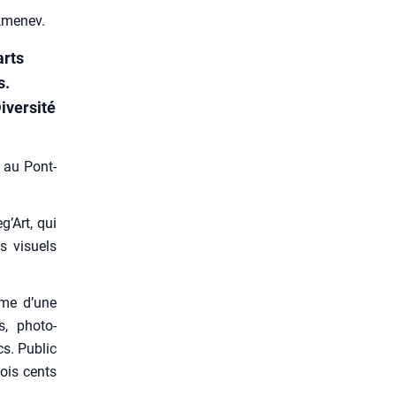
ekmenev.
arts
s.
iversité
, au Pont-
g’Art, qui
ts visuels
rme d’une
s, pho­to­
cs. Public
rois cents