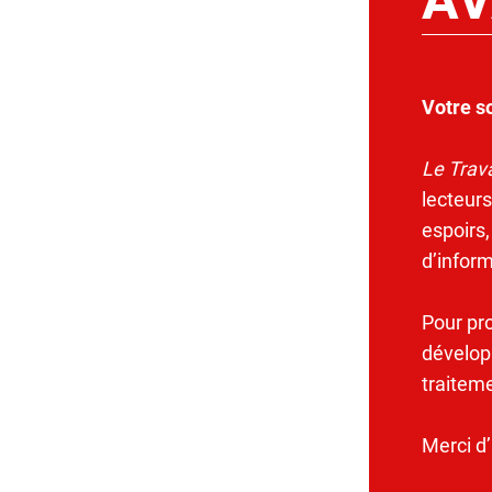
Votre s
Le Trava
lecteurs
espoirs,
d’infor
Pour pr
dévelop
traitem
Merci d