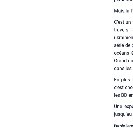
Mais la P
C’est un 
tra­vers 
ukrai­nie
série de p
océans à
Grand qui
dans les
En plus de
c’est cho
les BD en
Une expo­
jusqu’au 
Entrée libr