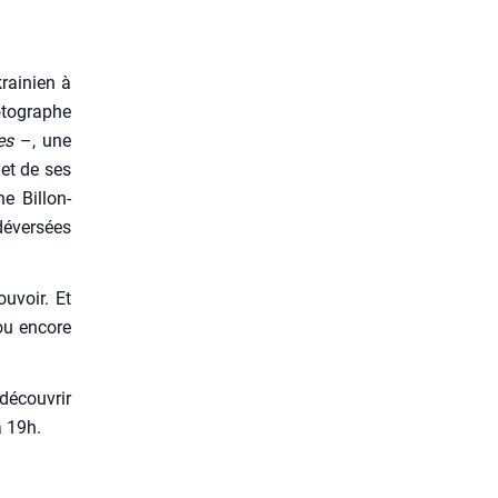
rai­nien à
to­graphe
es
–, une
e et de ses
e Billon-
déver­sées
ou­voir. Et
 ou encore
décou­vrir
à 19h.