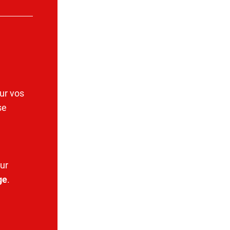
ur vos
se
ur
ge
.