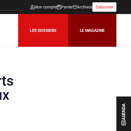
Mon compte
Panier
Archives
S'abonner
LES DOSSIERS
LE MAGAZINE
rts
ux
AGENDA