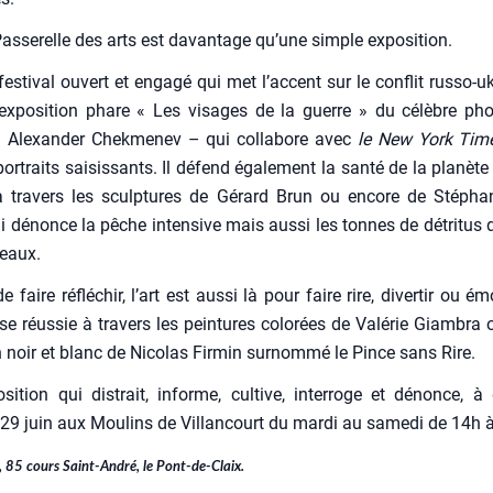
as­se­relle des arts est davan­tage qu’une simple expo­si­tion.
fes­ti­val ouvert et enga­gé qui met l’accent sur le conflit rus­so-uk
l’exposition phare « Les visages de la guerre » du célèbre pho­
n Alexan­der Chek­me­nev – qui col­la­bore avec
le New York Tim
or­traits sai­sis­sants. Il défend éga­le­ment la san­té de la pla­nèt
 tra­vers les sculp­tures de Gérard Brun ou encore de Sté­phan
 dénonce la pêche inten­sive mais aus­si les tonnes de détri­tus 
 eaux.
 faire réflé­chir, l’art est aus­si là pour faire rire, diver­tir ou ém
se réus­sie à tra­vers les pein­tures colo­rées de Valé­rie Giam­bra
 noir et blanc de Nico­las Fir­min sur­nom­mé le Pince sans Rire.
si­tion qui dis­trait, informe, cultive, inter­roge et dénonce, à 
29 juin aux Mou­lins de Vil­lan­court du mar­di au same­di de 14h 
e, 85 cours Saint-André, le Pont-de-Claix.