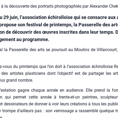
c à la découverte des portraits photographiés par Alexander Ch
 29 juin, l’association échirolloise qui se consacre aux 
propose son festival de printemps, la Passerelle des art
ion de découvrir des œuvres inscrites dans leur temps. D
agement au programme.
val la Pas­se­relle des arts se pour­suit au Mou­lins de Vil­lan­court
z-vous du prin­temps que l’on doit à l’association échi­rol­loise Re
des artistes plas­ti­ciens dont l’objectif est de par­ta­ger les ar
plus grand nombre.
fes­ta­tion gagne chaque année en audience. Elle prend la fo
ion qui per­met cette année à trente-et-un peintres, sculp­teur
t des­si­na­teurs de don­ner à voir leurs créa­tions à tous les publi
y trompe d’ailleurs pas : son ver­nis­sage a ras­sem­blé quelque t
s.