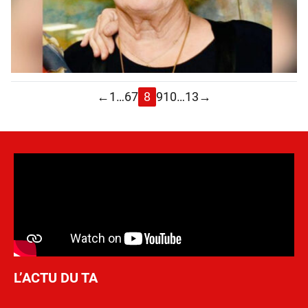
←
1
…
6
7
8
9
10
…
13
→
L’ACTU DU TA