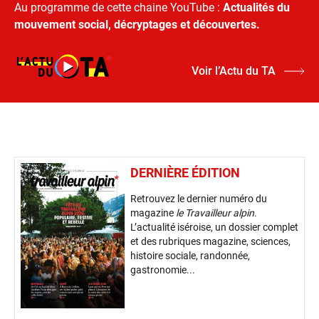
Au programme de cette chaine YouTube :
Actualités du
mouvement social, décryptages et découvertes.
Voir l’Actu du TA
DERNIÈRE ÉDITION
Retrouvez le dernier numéro du
magazine
le Travailleur alpin
.
L’actualité iséroise, un dossier complet
et des rubriques magazine, sciences,
histoire sociale, randonnée,
gastronomie...