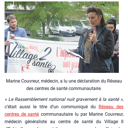
Marine Cou­vreur, méde­cin, a lu une décla­ra­tion du Réseau
des centres de san­té com­mu­nau­taire.
« Le Ras­sem­ble­ment natio­nal nuit gra­ve­ment à la san­té »
,
c’était aus­si le titre d’un com­mu­ni­qué du
Réseau des
centres de san­té
com­mu­nau­taire lu par Marine Cou­vreur,
méde­cin géné­ra­liste au centre de san­té du Vil­lage II