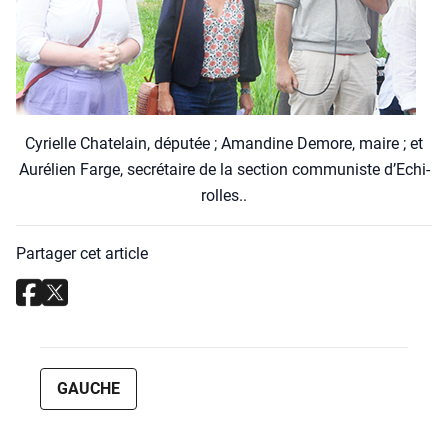
Cyrielle Cha­te­lain, dépu­tée ; Aman­dine Demore, maire ; et
Auré­lien Farge, secré­taire de la sec­tion com­mu­niste d’E­chi­
rolles..
Partager cet article
GAUCHE