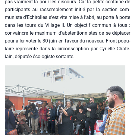
pas vrai­ment là pour les dis­cours. Car la petite cen­taine de
par­ti­ci­pants au ras­sem­ble­ment ini­tié par la sec­tion com­
mu­niste d’Echirolles s’est vite mise à l’abri, au porte à porte
dans les tours du Vil­lage II. Un objec­tif com­mun à tous :
convaincre le maxi­mum d’abstentionnistes de se dépla­cer
pour aller voter le 30 juin en faveur du nou­veau Front popu­
laire repré­sen­té dans la cir­cons­crip­tion par Cyrielle Cha­te­
lain, dépu­tée éco­lo­giste sor­tante.