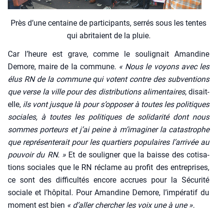
Près d’une cen­taine de par­ti­ci­pants, ser­rés sous les tentes
qui abri­taient de la pluie.
Car l’heure est grave, comme le sou­li­gnait Aman­dine
Demore, maire de la com­mune.
« Nous le voyons avec les
élus RN de la com­mune qui votent contre des sub­ven­tions
que verse la ville pour des dis­tri­bu­tions ali­men­taires
, disait-
elle,
ils vont jusque là pour s’opposer à toutes les poli­tiques
sociales, à toutes les poli­tiques de soli­da­ri­té dont nous
sommes por­teurs et j’ai peine à m’imaginer la catas­trophe
que repré­sen­te­rait pour les quar­tiers popu­laires l’arrivée au
pou­voir du RN. »
Et de sou­li­gner que la baisse des coti­sa­
tions sociales que le RN réclame au pro­fit des entre­prises,
ce sont des dif­fi­cul­tés encore accrues pour la Sécu­ri­té
sociale et l’hôpital. Pour Aman­dine Demore, l’impératif du
moment est bien
« d’aller cher­cher les voix une à une ».