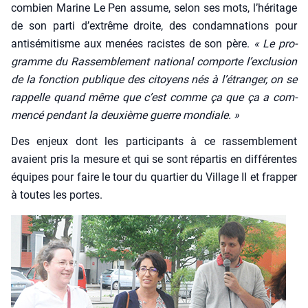
com­bien Marine Le Pen assume, selon ses mots, l’héritage
de son par­ti d’extrême droite, des condam­na­tions pour
anti­sé­mi­tisme aux menées racistes de son père.
« Le pro­
gramme du Ras­sem­ble­ment natio­nal com­porte l’exclusion
de la fonc­tion publique des citoyens nés à l’étranger, on se
rap­pelle quand même que c’est comme ça que ça a com­
men­cé pen­dant la deuxième guerre mon­diale. »
Des enjeux dont les par­ti­ci­pants à ce ras­sem­ble­ment
avaient pris la mesure et qui se sont répar­tis en dif­fé­rentes
équipes pour faire le tour du quar­tier du Vil­lage II et frap­per
à toutes les portes.