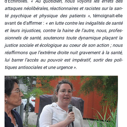
d’Echirolles.
« Au quo­ti­dien, nous voyons les effets des
attaques néo­li­bé­rales, réac­tion­naires et racistes sur la san­
té psy­chique et phy­sique des patients »
, témoi­gnait-elle
avant de d’affirmer :
« en lutte contre les inéga­li­tés de san­té
et leurs injus­tices, contre la haine de l’autre, nous, pro­fes­
sion­nels de san­té, sou­te­nons toute dyna­mique pla­çant la
jus­tice sociale et éco­lo­gique au coeur de son action ; nous
réaf­fir­mons que l’extrême droite nuit gra­ve­ment à la san­té,
lui bar­rer l’accès au pou­voir est impé­ra­tif, sor­tir des poli­
tiques anti­so­ciales et une urgence ».