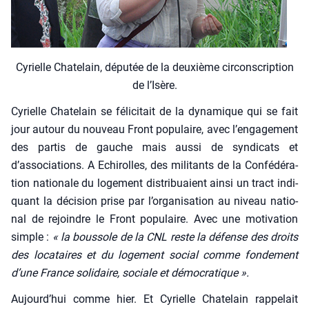
Cyrielle Cha­te­lain, dépu­tée de la deuxième cir­cons­crip­tion
de l’I­sère.
Cyrielle Cha­te­lain se féli­ci­tait de la dyna­mique qui se fait
jour autour du nou­veau Front popu­laire, avec l’engagement
des par­tis de gauche mais aus­si de syn­di­cats et
d’associations. A Echi­rolles, des mili­tants de la Confé­dé­ra­
tion natio­nale du loge­ment dis­tri­buaient ain­si un tract indi­
quant la déci­sion prise par l’organisation au niveau natio­
nal de rejoindre le Front popu­laire. Avec une moti­va­tion
simple :
« la bous­sole de la CNL reste la défense des droits
des loca­taires et du loge­ment social comme fon­de­ment
d’une France soli­daire, sociale et démo­cra­tique ».
Aujourd’hui comme hier. Et Cyrielle Cha­te­lain rap­pe­lait