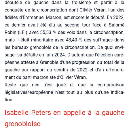
député·e de gauche dans la troi­sième et par­tir à la
conquête de la cir­cons­crip­tion dont Oli­vier Véran, l’un des
fidèles d’Emmanuel Macron, est encore le dépu­té. En 2022,
ce der­nier avait été élu au second tour face à Salo­mé
Robin (LFI) avec 55,53 % des voix dans la cir­cons­crip­tion,
mais il était mino­ri­taire avec 43,40 % des suf­frages dans
les bureaux gre­no­blois de la cir­cons­crip­tion. De quoi envi­
sa­ger sa défaite en juin 2024. D’autant que l’élection euro­
péenne atteste à Gre­noble d’une pro­gres­sion du total de la
gauche par rap­port au scru­tin de 2022 et d’un effon­dre­
ment du par­ti macro­niste d’Olivier Véran.
Reste que rien n’est joué et que la com­pa­rai­son
législatives/européenne n’est tout au plus qu’une indi­ca­
tion.
Isa­belle Peters en appelle à la gauche
gre­no­bloise