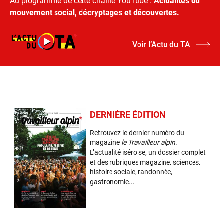
Au programme de cette chaine YouTube :
Actualités du
mouvement social, décryptages et découvertes.
Voir l’Actu du TA
DERNIÈRE ÉDITION
Retrouvez le dernier numéro du
magazine
le Travailleur alpin
.
L’actualité iséroise, un dossier complet
et des rubriques magazine, sciences,
histoire sociale, randonnée,
gastronomie...