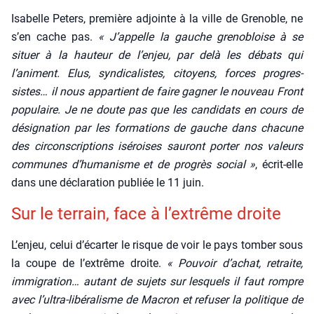
Isa­belle Peters, pre­mière adjointe à la ville de Gre­noble, ne
s’en cache pas.
« J’appelle la gauche gre­no­bloise à se
situer à la hau­teur de l’enjeu, par delà les débats qui
l’animent. Elus, syn­di­ca­listes, citoyens, forces pro­gres­
sistes… il nous appar­tient de faire gagner le nou­veau Front
popu­laire. Je ne doute pas que les can­di­dats en cours de
dési­gna­tion par les for­ma­tions de gauche dans cha­cune
des cir­cons­crip­tions isé­roises sau­ront por­ter nos valeurs
com­munes d’humanisme et de pro­grès social »
, écrit-elle
dans une décla­ra­tion publiée le 11 juin.
Sur le ter­rain, face à l’extrême droite
L’enjeu, celui d’écarter le risque de voir le pays tom­ber sous
la coupe de l’extrême droite.
« Pou­voir d’achat, retraite,
immi­gra­tion… autant de sujets sur les­quels il faut rompre
avec l’ultra-libéralisme de Macron et refu­ser la poli­tique de