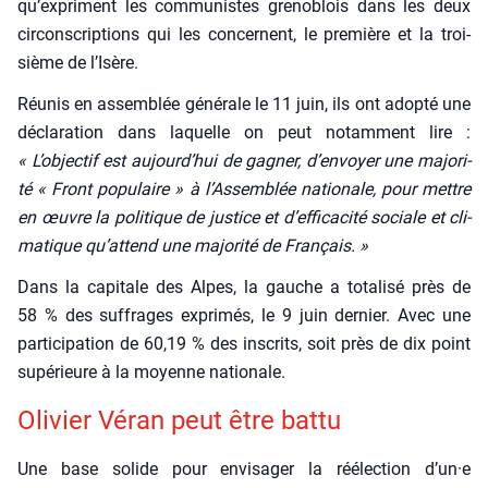
qu’expriment les com­mu­nistes gre­no­blois dans les deux
cir­cons­crip­tions qui les concernent, le pre­mière et la troi­
sième de l’Isère.
Réunis en assem­blée géné­rale le 11 juin, ils ont adop­té une
décla­ra­tion dans laquelle on peut notam­ment lire :
« L’objectif est aujourd’hui de gagner, d’envoyer une majo­ri­
té « Front popu­laire » à l’Assemblée natio­nale, pour mettre
en œuvre la poli­tique de jus­tice et d’efficacité sociale et cli­
ma­tique qu’attend une majo­ri­té de Fran­çais. »
Dans la capi­tale des Alpes, la gauche a tota­li­sé près de
58 % des suf­frages expri­més, le 9 juin der­nier. Avec une
par­ti­ci­pa­tion de 60,19 % des ins­crits, soit près de dix point
supé­rieure à la moyenne natio­nale.
Oli­vier Véran peut être bat­tu
Une base solide pour envi­sa­ger la réélec­tion d’un·e