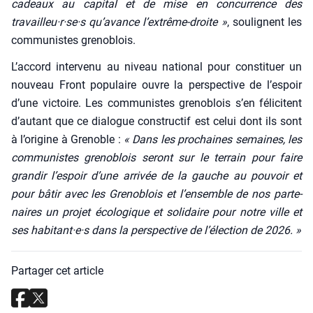
cadeaux au capi­tal et de mise en concur­rence des
travailleu·r·se·s qu’avance l’extrême-droite »
, sou­lignent les
com­mu­nistes gre­no­blois.
L’accord inter­ve­nu au niveau natio­nal pour consti­tuer un
nou­veau Front popu­laire ouvre la pers­pec­tive de l’espoir
d’une vic­toire. Les com­mu­nistes gre­no­blois s’en féli­citent
d’autant que ce dia­logue construc­tif est celui dont ils sont
à l’origine à Gre­noble :
« Dans les pro­chaines semaines, les
com­mu­nistes gre­no­blois seront sur le ter­rain pour faire
gran­dir l’espoir d’une arri­vée de la gauche au pou­voir et
pour bâtir avec les Gre­no­blois et l’ensemble de nos par­te­
naires un pro­jet éco­lo­gique et soli­daire pour notre ville et
ses habitant·e·s dans la pers­pec­tive de l’élection de 2026. »
Partager cet article